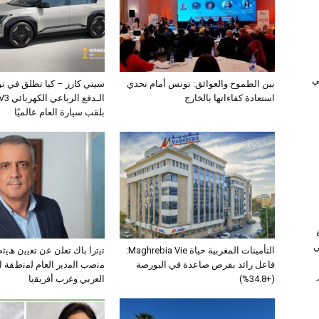
ﻲ
بين الطموح والعوائق: تونس أمام تحدي
سيتي كارز – كيا تطلق في ت
استعادة كفاءاتها بالخارج
بلقب سيارة العام عالميًا
ي
التأمينات المغربية حياة Maghrebia Vie:
ﺗﯾﺗرا ﺑﺎك ﺗﻌﻠن ﻋن ﺗﻌﯾﯾن ھﯾ
فاعل رائد بفرص صاعدة في البورصة
ﻣﻧﺻب اﻟﻣدﯾر اﻟﻌﺎم ﻟﻣﻧطﻘﺔ 
(+34.8%)
اﻟﻌرﺑﻲ وﻏرب أﻓرﯾﻘﯾﺎ