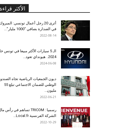
الأكثر قراءة
أثرى 20 رجل أعمال تونسي: المبروك
في الصدارة بصافي “1000 مليار”...
2022-08-14
الـ 5 سيارات الأكثر مبيعا في تونس خل
2024.. هيونداي تعود...
2024-06-08
ديون الجمعيات الرياضية تجاه الصندو
الوطني للضمان الاجتماعي تبلغ 55
مليون...
2022-06-21
رسميا : TRICOM تساهم في رأس ما
الشركة الفرنسية Local.fr...
2022-10-29