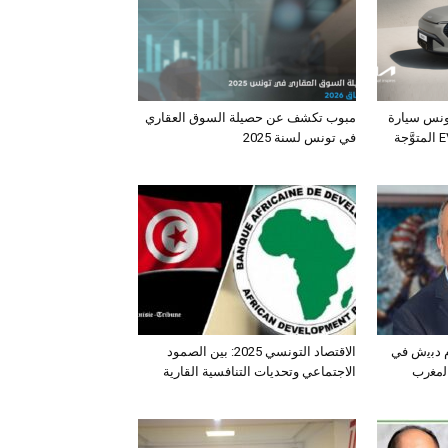
ونس سيارة
مبوب تكشف عن حصيلة السوق العقاري
الـدفع الرباعي الكهربائي EV3 المتوَّجة
في تونس لسنة 2025
ﺛم دﺑﯾش ﻓﻲ
الاقتصاد التونسي 2025: بين الصمود
اﻟﻣﻐرب
الاجتماعي وتحديات التنافسية القارية