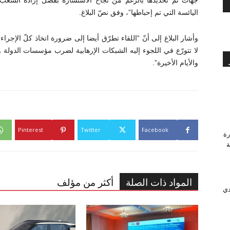
جهات تمّ تحديدها بالرغم من نجاح الاستشارة بفضل إرادة الشعب 
اليائسة التي تم إحباطها”، وفق نصّ البلاغ.
وأشار البلاغ إلى أنّ “اللقاء تطرّق أيضا إلى ضرورة اتخاذ كلّ الإجر
لا تتورّع في اللجوء إليه الشبكات الإرهابية لضرب مؤسسات الدو
والأيام الأخيرة”.
Pinterest
Twitter
Facebook
رة
وَّجة
المواد ذات الصلة
أكثر من مؤلف
دي