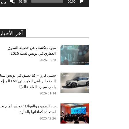
01:58
00:00
آخر الأخبار
مبوب تكشف عن حصيلة السوق
العقاري في تونس لسنة 2025
2026-02-20
سيتي كارز – كيا تطلق في تونس سيا
الـدفع الرباعي الكهربائي EV3 المت
بلقب سيارة العام عالميًا
2026-01-14
بين الطموح والعوائق: تونس أمام تح
استعادة كفاءاتها بالخارج
2025-12-26