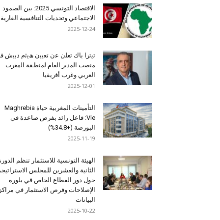
الاقتصاد التونسي 2025: بين الصمود
الاجتماعي وتحديات التنافسية القارية
2025-12-24
ﺗﯾﺗرا ﺑﺎك ﺗﻌﻠن ﻋن ﺗﻌﯾﯾن ھﯾﺛم دﺑﯾش ﻓ
ﻣﻧﺻب اﻟﻣدﯾر اﻟﻌﺎم ﻟﻣﻧطﻘﺔ اﻟﻣﻐرب
اﻟﻌرﺑﻲ وﻏرب أﻓرﯾﻘﯾﺎ
2025-12-01
التأمينات المغربية حياة Maghrebia
Vie: فاعل رائد بفرص صاعدة في
البورصة (+34.8%)
2025-11-19
الهيئة التونسية للاستثمار تنظم الدورة
الثانية والعشرين للمجلس الاستراتيج
حول دور القطاع الخاص في بلورة
الإصلاحات وفرص الاستثمار في مراكز
البيانات
2025-10-22