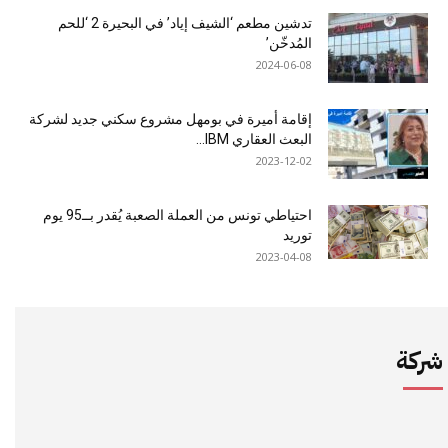
تدشين مطعم ‘الشيف إياد’ في البحيرة 2 ‘للحم
المُدخّن’
2024-06-08
إقامة أميرة في بومهل مشروع سكني جديد لشركة
البعث العقاري IBM...
2023-12-02
احتياطي تونس من العملة الصعبة يُقدر بــ95 يوم
توريد
2023-04-08
شركة