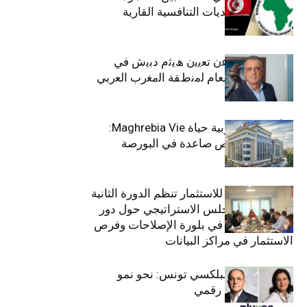
الاجتماعي وتحديات التنافسية القارية
ﺗﯾﺗرا ﺑﺎك ﺗﻌﻠن ﻋن ﺗﻌﯾﯾن ھﯾﺛم دﺑﯾش ﻓﻲ
ﻣﻧﺻب اﻟﻣدﯾر اﻟﻌﺎم ﻟﻣﻧطﻘﺔ اﻟﻣﻐرب اﻟﻌرﺑﻲ
وﻏرب أﻓرﯾﻘﯾﺎ
التأمينات المغربية حياة Maghrebia Vie:
فاعل رائد بفرص صاعدة في البورصة
(+34.8%)
الهيئة التونسية للاستثمار تنظم الدورة الثانية
والعشرين للمجلس الاستراتيجي حول دور
القطاع الخاص في بلورة الإصلاحات وفرص
الاستثمار في مراكز البيانات
قيادة مزدوجة لبلكسي تونس: نحو نمو
متسارع وتحول رقمي