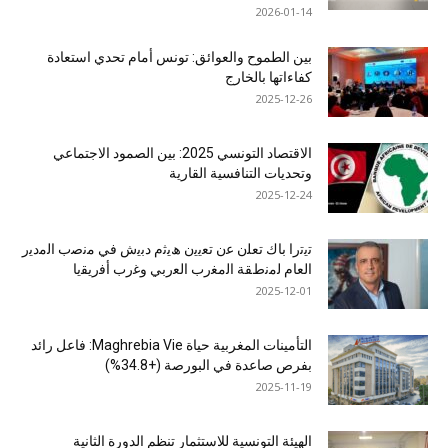
2026-01-14
بين الطموح والعوائق: تونس أمام تحدي استعادة
كفاءاتها بالخارج
2025-12-26
الاقتصاد التونسي 2025: بين الصمود الاجتماعي
وتحديات التنافسية القارية
2025-12-24
ﺗﯾﺗرا ﺑﺎك ﺗﻌﻠن ﻋن ﺗﻌﯾﯾن ھﯾﺛم دﺑﯾش ﻓﻲ ﻣﻧﺻب اﻟﻣدﯾر
اﻟﻌﺎم ﻟﻣﻧطﻘﺔ اﻟﻣﻐرب اﻟﻌرﺑﻲ وﻏرب أﻓرﯾﻘﯾﺎ
2025-12-01
التأمينات المغربية حياة Maghrebia Vie: فاعل رائد
بفرص صاعدة في البورصة (+34.8%)
2025-11-19
الهيئة التونسية للاستثمار تنظم الدورة الثانية