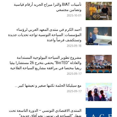
تأمينات BIAT والترا ميراج الجريد أرقام قياسية
وتضامن مجتمعي
2025-10-01
أحمد الكرم في منتدى المعهد العربي لرؤساء
المؤسسات: السياحة التونسية تواجه تحديات جديدة
وتستكشف فرصاً واعدة
2025-09-18
مشروع تطوير السياحة البيولوجية المستدامة
والعادلة “BioTED” يحتفي بتخرج 26 مستشارا بيئيا
ريفيا مختصا في مرافقة مشاريع السياحة الفلاحية
2025-09-17
مع سيليكتا الحلمة تكتبها صغير و تعيشها كبير …
2025-09-17
المنتدى الاقتصادي التونسي – الدورة التاسعة تحت
شعار “السياحة في تونس: نحو آفاق جديدة”