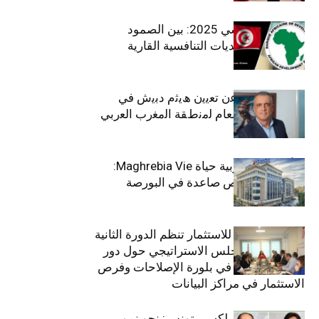
الاقتصاد التونسي 2025: بين الصمود
الاجتماعي وتحديات التنافسية القارية
ﺗﯾﺗرا ﺑﺎك ﺗﻌﻠن ﻋن ﺗﻌﯾﯾن ھﯾﺛم دﺑﯾش ﻓﻲ
ﻣﻧﺻب اﻟﻣدﯾر اﻟﻌﺎم ﻟﻣﻧطﻘﺔ اﻟﻣﻐرب اﻟﻌرﺑﻲ
وﻏرب أﻓرﯾﻘﯾﺎ
التأمينات المغربية حياة Maghrebia Vie:
فاعل رائد بفرص صاعدة في البورصة
(+34.8%)
الهيئة التونسية للاستثمار تنظم الدورة الثانية
والعشرين للمجلس الاستراتيجي حول دور
القطاع الخاص في بلورة الإصلاحات وفرص
الاستثمار في مراكز البيانات
قيادة مزدوجة لبلكسي تونس: نحو نمو