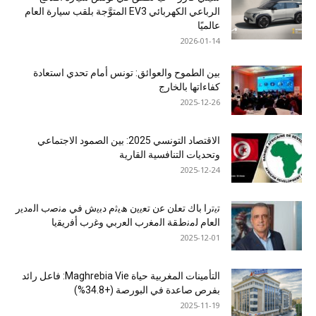
الرباعي الكهربائي EV3 المتوَّجة بلقب سيارة العام
عالميًا
2026-01-14
بين الطموح والعوائق: تونس أمام تحدي استعادة
كفاءاتها بالخارج
2025-12-26
الاقتصاد التونسي 2025: بين الصمود الاجتماعي
وتحديات التنافسية القارية
2025-12-24
ﺗﯾﺗرا ﺑﺎك ﺗﻌﻠن ﻋن ﺗﻌﯾﯾن ھﯾﺛم دﺑﯾش ﻓﻲ ﻣﻧﺻب اﻟﻣدﯾر
اﻟﻌﺎم ﻟﻣﻧطﻘﺔ اﻟﻣﻐرب اﻟﻌرﺑﻲ وﻏرب أﻓرﯾﻘﯾﺎ
2025-12-01
التأمينات المغربية حياة Maghrebia Vie: فاعل رائد
بفرص صاعدة في البورصة (+34.8%)
2025-11-19