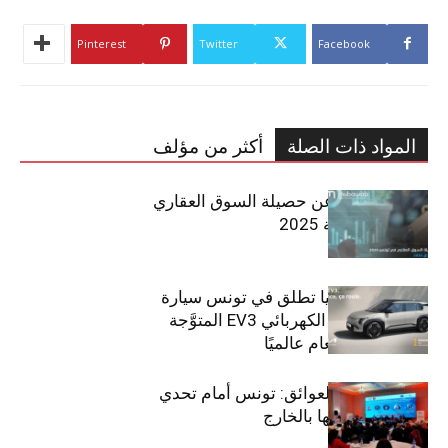
Pinterest
Twitter
Facebook
المواد ذات الصلة
أكثر من مؤلف
مبوب تكشف عن حصيلة السوق العقاري
في تونس لسنة 2025
سيتي كارز – كيا تطلق في تونس سيارة
الـدفع الرباعي الكهربائي EV3 المتوَّجة
بلقب سيارة العام عالميًا
بين الطموح والعوائق: تونس أمام تحدي
استعادة كفاءاتها بالخارج