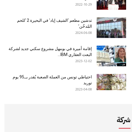
2022-10-29
تدشين مطعم ‘الشيف إياد’ في البحيرة 2 ‘للحم
المُدخّن’
2024-06-08
إقامة أميرة في بومهل مشروع سكني جديد لشركة
البعث العقاري IBM...
2023-12-02
احتياطي تونس من العملة الصعبة يُقدر بــ95 يوم
توريد
2023-04-08
شركة