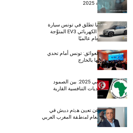
في تونس لسنة 2025
سيتي كارز – كيا تطلق في تونس سيارة
الـدفع الرباعي الكهربائي EV3 المتوَّجة
بلقب سيارة العام عالميًا
بين الطموح والعوائق: تونس أمام تحدي
استعادة كفاءاتها بالخارج
الاقتصاد التونسي 2025: بين الصمود
الاجتماعي وتحديات التنافسية القارية
ﺗﯾﺗرا ﺑﺎك ﺗﻌﻠن ﻋن ﺗﻌﯾﯾن ھﯾﺛم دﺑﯾش ﻓﻲ
ﻣﻧﺻب اﻟﻣدﯾر اﻟﻌﺎم ﻟﻣﻧطﻘﺔ اﻟﻣﻐرب اﻟﻌرﺑﻲ
وﻏرب أﻓرﯾﻘﯾﺎ