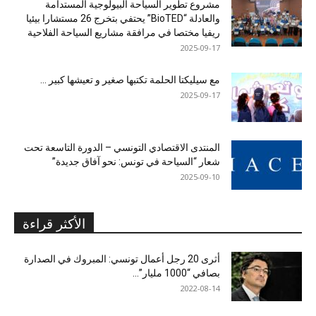
مشروع تطوير السياحة البيولوجية المستدامة
والعادلة “BioTED” يحتفي بتخرج 26 مستشارا بيئيا
ريفيا مختصا في مرافقة مشاريع السياحة الفلاحية
2025-09-17
مع سيليكتا الحلمة تكتبها صغير و تعيشها كبير …
2025-09-17
المنتدى الاقتصادي التونسي – الدورة التاسعة تحت
شعار “السياحة في تونس: نحو آفاق جديدة”
2025-09-10
الأكثر قراءة
أثرى 20 رجل أعمال تونسي: المبروك في الصدارة
بصافي “1000 مليار”...
2022-08-14