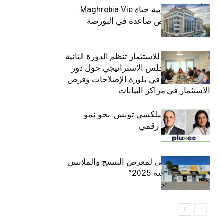
التأمينات المغربية حياة Maghrebia Vie:
فاعل رائد بفرص صاعدة في البورصة
(+34.8%)
الهيئة التونسية للاستثمار تنظم الدورة الثانية
والعشرين للمجلس الاستراتيجي حول دور
القطاع الخاص في بلورة الإصلاحات وفرص
الاستثمار في مراكز البيانات
قيادة مزدوجة لبلكسي تونس: نحو نمو
متسارع وتحول رقمي
الافتتاح الرسمي لمعرض النسيج والملابس
“إنترتكس سوسة 2025”