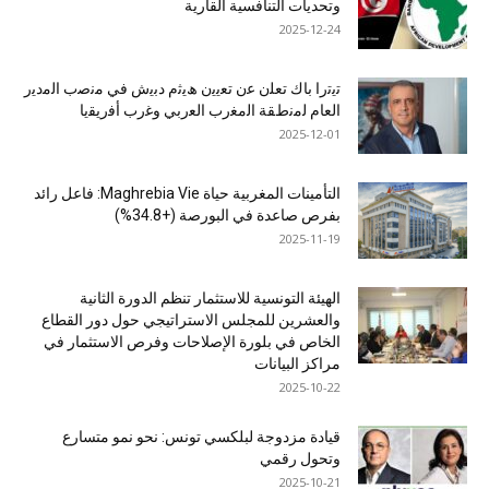
وتحديات التنافسية القارية
2025-12-24
ﺗﯾﺗرا ﺑﺎك ﺗﻌﻠن ﻋن ﺗﻌﯾﯾن ھﯾﺛم دﺑﯾش ﻓﻲ ﻣﻧﺻب اﻟﻣدﯾر
اﻟﻌﺎم ﻟﻣﻧطﻘﺔ اﻟﻣﻐرب اﻟﻌرﺑﻲ وﻏرب أﻓرﯾﻘﯾﺎ
2025-12-01
التأمينات المغربية حياة Maghrebia Vie: فاعل رائد
بفرص صاعدة في البورصة (+34.8%)
2025-11-19
الهيئة التونسية للاستثمار تنظم الدورة الثانية
والعشرين للمجلس الاستراتيجي حول دور القطاع
الخاص في بلورة الإصلاحات وفرص الاستثمار في
مراكز البيانات
2025-10-22
قيادة مزدوجة لبلكسي تونس: نحو نمو متسارع
وتحول رقمي
2025-10-21