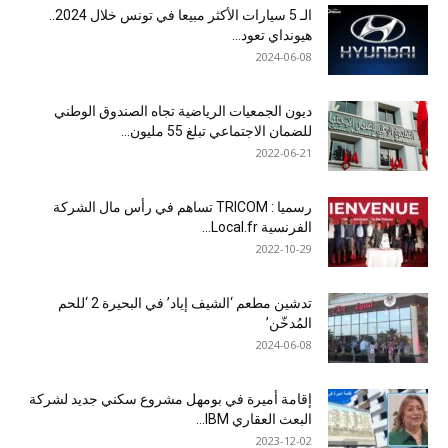
الـ 5 سيارات الأكثر مبيعا في تونس خلال 2024..
هيونداي تعود...
2024-06-08
ديون الجمعيات الرياضية تجاه الصندوق الوطني
للضمان الاجتماعي تبلغ 55 مليون...
2022-06-21
رسميا : TRICOM تساهم في رأس مال الشركة
الفرنسية Local.fr...
2022-10-29
تدشين مطعم ‘الشيف إياد’ في البحيرة 2 ‘للحم
المُدخّن’
2024-06-08
إقامة أميرة في بومهل مشروع سكني جديد لشركة
البعث العقاري IBM...
2023-12-02