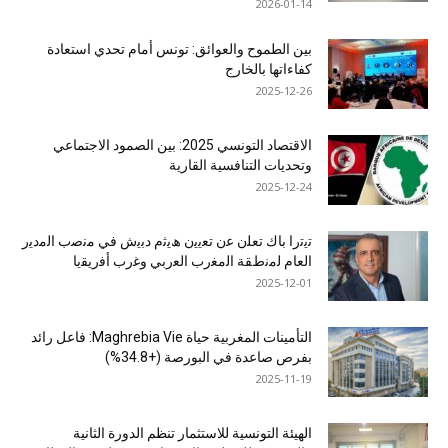
2026-01-14
بين الطموح والعوائق: تونس أمام تحدي استعادة
كفاءاتها بالخارج
2025-12-26
الاقتصاد التونسي 2025: بين الصمود الاجتماعي
وتحديات التنافسية القارية
2025-12-24
ﺗﯾﺗرا ﺑﺎك ﺗﻌﻠن ﻋن ﺗﻌﯾﯾن ھﯾﺛم دﺑﯾش ﻓﻲ ﻣﻧﺻب اﻟﻣدﯾر
اﻟﻌﺎم ﻟﻣﻧطﻘﺔ اﻟﻣﻐرب اﻟﻌرﺑﻲ وﻏرب أﻓرﯾﻘﯾﺎ
2025-12-01
التأمينات المغربية حياة Maghrebia Vie: فاعل رائد
بفرص صاعدة في البورصة (+34.8%)
2025-11-19
الهيئة التونسية للاستثمار تنظم الدورة الثانية