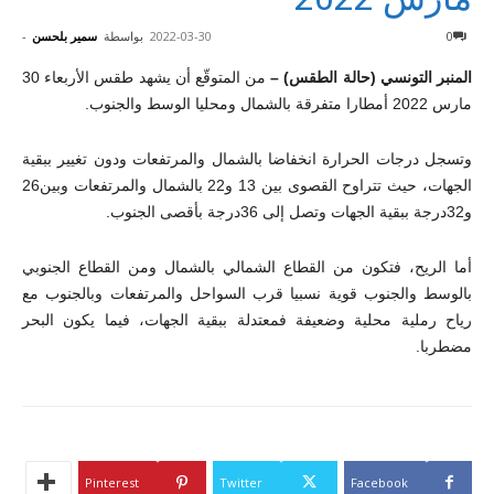
0
2022-03-30
بواسطة
سمير بلحسن
-
المنبر التونسي (حالة الطقس) –
من المتوقّع أن يشهد طقس الأربعاء 30
مارس 2022 أمطارا متفرقة بالشمال ومحليا الوسط والجنوب.
وتسجل درجات الحرارة انخفاضا بالشمال والمرتفعات ودون تغيير ببقية
الجهات، حيث تتراوح القصوى بين 13 و22 بالشمال والمرتفعات وبين26
و32درجة ببقية الجهات وتصل إلى 36درجة بأقصى الجنوب.
أما الريح، فتكون من القطاع الشمالي بالشمال ومن القطاع الجنوبي
بالوسط والجنوب قوية نسبيا قرب السواحل والمرتفعات وبالجنوب مع
رياح رملية محلية وضعيفة فمعتدلة ببقية الجهات، فيما يكون البحر
مضطربا.
Pinterest
Twitter
Facebook