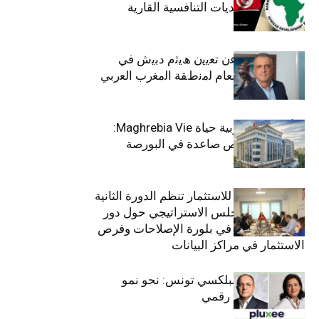
الاجتماعي وتحديات التنافسية القارية
ﺗﯾﺗرا ﺑﺎك ﺗﻌﻠن ﻋن ﺗﻌﯾﯾن ھﯾﺛم دﺑﯾش ﻓﻲ
ﻣﻧﺻب اﻟﻣدﯾر اﻟﻌﺎم ﻟﻣﻧطﻘﺔ اﻟﻣﻐرب اﻟﻌرﺑﻲ
وﻏرب أﻓرﯾﻘﯾﺎ
التأمينات المغربية حياة Maghrebia Vie:
فاعل رائد بفرص صاعدة في البورصة
(+34.8%)
الهيئة التونسية للاستثمار تنظم الدورة الثانية
والعشرين للمجلس الاستراتيجي حول دور
القطاع الخاص في بلورة الإصلاحات وفرص
الاستثمار في مراكز البيانات
قيادة مزدوجة لبلكسي تونس: نحو نمو
متسارع وتحول رقمي