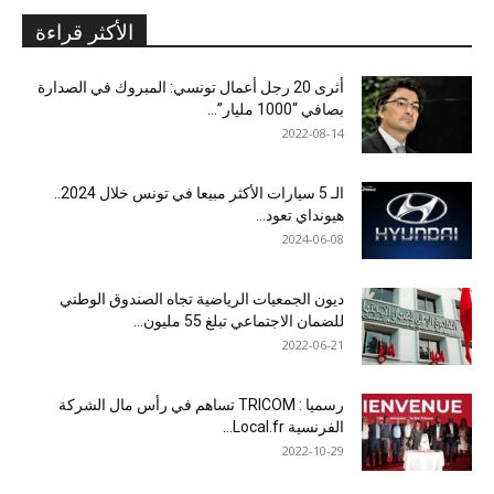
الأكثر قراءة
أثرى 20 رجل أعمال تونسي: المبروك في الصدارة
بصافي “1000 مليار”...
2022-08-14
الـ 5 سيارات الأكثر مبيعا في تونس خلال 2024..
هيونداي تعود...
2024-06-08
ديون الجمعيات الرياضية تجاه الصندوق الوطني
للضمان الاجتماعي تبلغ 55 مليون...
2022-06-21
رسميا : TRICOM تساهم في رأس مال الشركة
الفرنسية Local.fr...
2022-10-29