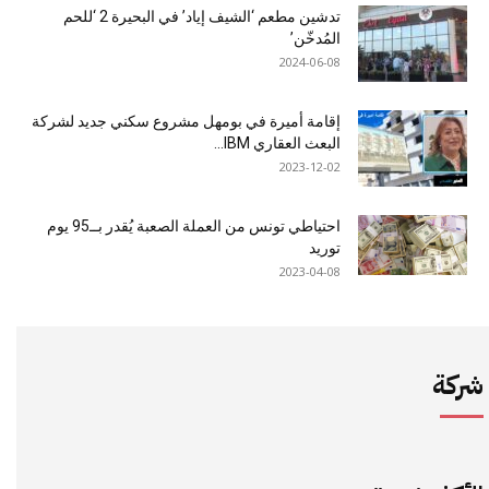
تدشين مطعم ‘الشيف إياد’ في البحيرة 2 ‘للحم
المُدخّن’
2024-06-08
إقامة أميرة في بومهل مشروع سكني جديد لشركة
البعث العقاري IBM...
2023-12-02
احتياطي تونس من العملة الصعبة يُقدر بــ95 يوم
توريد
2023-04-08
شركة