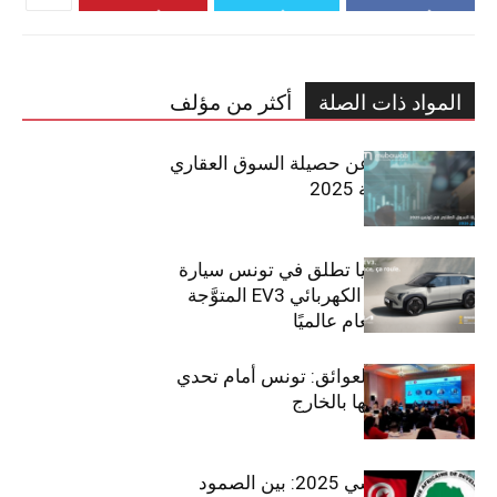
المواد ذات الصلة
أكثر من مؤلف
مبوب تكشف عن حصيلة السوق العقاري
في تونس لسنة 2025
سيتي كارز – كيا تطلق في تونس سيارة
الـدفع الرباعي الكهربائي EV3 المتوَّجة
بلقب سيارة العام عالميًا
بين الطموح والعوائق: تونس أمام تحدي
استعادة كفاءاتها بالخارج
الاقتصاد التونسي 2025: بين الصمود