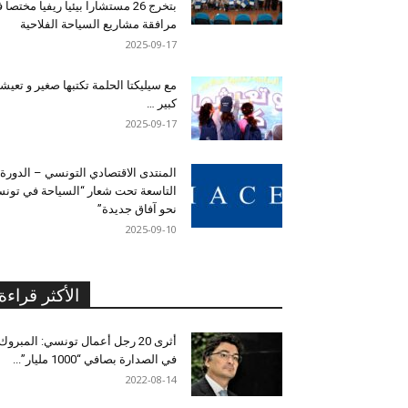
بتخرج 26 مستشارا بيئيا ريفيا مختصا
مرافقة مشاريع السياحة الفلاحية
2025-09-17
مع سيليكتا الحلمة تكتبها صغير و تعيشه
كبير …
2025-09-17
المنتدى الاقتصادي التونسي – الدورة
التاسعة تحت شعار “السياحة في تون
نحو آفاق جديدة”
2025-09-10
الأكثر قراءة
أثرى 20 رجل أعمال تونسي: المبروك
في الصدارة بصافي “1000 مليار”...
2022-08-14