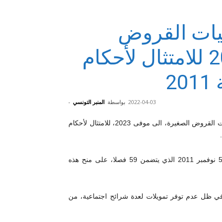
عيات القروض
الصغيرة إلى موفى 2023 للامتثال لأحكام
2022-04-03
بواسطة
المنبر التونسي
-
أمهلت وزارة المالية، مجددا جمعيات القروض الصغيرة، الى موفى 2023، للامتثال لأحكام
وينص الفصل 58 من المرسوم عدد 117 لسنة 2011 المؤرخ في 5 نوفمبر 2011 الذي يتضمن 59 فصلا، على منح هذه
ي ظل عدم توفر تمويلات لعدة شرائح اجتماعية، من