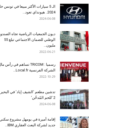
الـ 5 سيارات الأكثر مبيعا في تونس خل
2024.. هيونداي تعود...
2024-06-08
ديون الجمعيات الرياضية تجاه الصندو
الوطني للضمان الاجتماعي تبلغ 55
مليون...
2022-06-21
رسميا : TRICOM تساهم في رأس ما
الشركة الفرنسية Local.fr...
2022-10-29
تدشين مطعم ‘الشيف إياد’ في البحير
2 ‘للحم المُدخّن’
2024-06-08
إقامة أميرة في بومهل مشروع سكني
جديد لشركة البعث العقاري IBM...