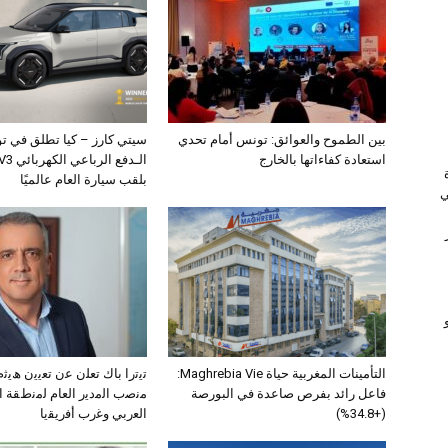
بين الطموح والعوائق: تونس أمام تحدي
سيتي كارز – كيا تطلق في ت
استعادة كفاءاتها بالخارج
بلقب سيارة العام عالميًا
ي
التأمينات المغربية حياة Maghrebia Vie:
ﺗﯾﺗرا ﺑﺎك ﺗﻌﻠن ﻋن ﺗﻌﯾﯾن ھﯾ
فاعل رائد بفرص صاعدة في البورصة
ﻣﻧﺻب اﻟﻣدﯾر اﻟﻌﺎم ﻟﻣﻧطﻘﺔ 
(+34.8%)
اﻟﻌرﺑﻲ وﻏرب أﻓرﯾﻘﯾﺎ