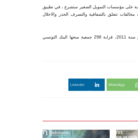
لال شهر نوفمبر 2019 ، ان سلطة الرقابة على مؤسسات التمويل الصغير ستشرع ، في تطبيق
مخالفات تتعلق بالشفافية والتصرف الحذر والاخلال
وبلغ عدد الجمعيات المسندة للقروض الصغيرة مع اصدار المرسوم سنة 2011، قرابة 298 جمعية منحها البنك التونسي
Linkedin
WhatsApp