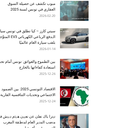
مبوب تكشف عن حصيلة السوق
العقاري في تونس لسنة 2025
2026-02-20
سيتي كارز – كيا تطلق في تونس سيا
الـدفع الرباعي الكهربائي EV3 المت
بلقب سيارة العام عالميًا
2026-01-14
بين الطموح والعوائق: تونس أمام تح
استعادة كفاءاتها بالخارج
2025-12-26
الاقتصاد التونسي 2025: بين الصمود
الاجتماعي وتحديات التنافسية القارية
2025-12-24
ﺗﯾﺗرا ﺑﺎك ﺗﻌﻠن ﻋن ﺗﻌﯾﯾن ھﯾﺛم دﺑﯾش ﻓ
ﻣﻧﺻب اﻟﻣدﯾر اﻟﻌﺎم ﻟﻣﻧطﻘﺔ اﻟﻣﻐرب
اﻟﻌرﺑﻲ وﻏرب أﻓرﯾﻘﯾﺎ