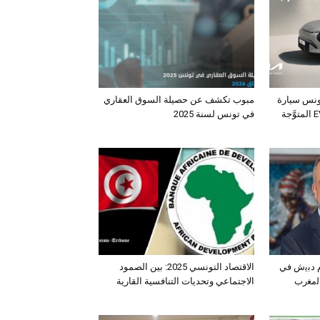
ونس سيارة
مبوب تكشف عن حصيلة السوق العقاري
الـدفع الرباعي الكهربائي EV3 المتوَّجة
في تونس لسنة 2025
ﺛم دﺑﯾش ﻓﻲ
الاقتصاد التونسي 2025: بين الصمود
اﻟﻣﻐرب
الاجتماعي وتحديات التنافسية القارية