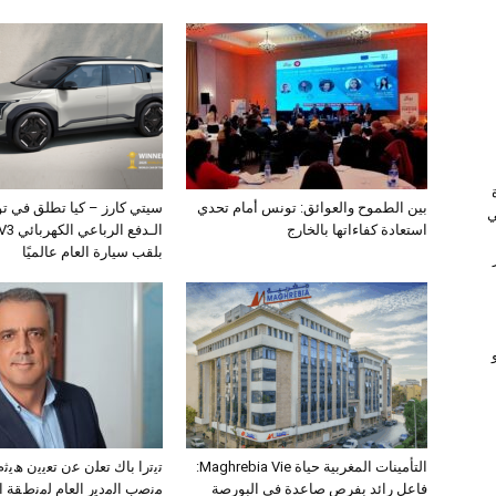
بين الطموح والعوائق: تونس أمام تحدي
سيتي كارز – كيا تطلق في ت
ي
استعادة كفاءاتها بالخارج
بلقب سيارة العام عالميًا
التأمينات المغربية حياة Maghrebia Vie:
ﺗﯾﺗرا ﺑﺎك ﺗﻌﻠن ﻋن ﺗﻌﯾﯾن ھﯾ
فاعل رائد بفرص صاعدة في البورصة
ﻣﻧﺻب اﻟﻣدﯾر اﻟﻌﺎم ﻟﻣﻧطﻘﺔ 