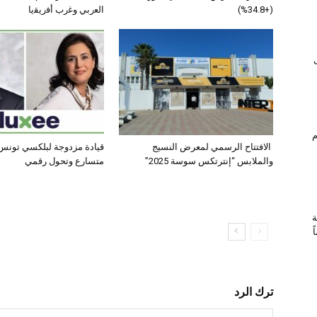
(+34.8%)
اﻟﻌرﺑﻲ وﻏرب أﻓرﯾﻘﯾﺎ
ام
الافتتاح الرسمي لمعرض النسيج
قيادة مزدوجة لبلكسي تونس:
والملابس “إنترتكس سوسة 2025”
متسارع وتحول رقمي
ة
ترك الرد