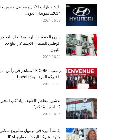
الـ 5 سيارات الأكثر مبيعا في تونس خل
2024.. هيونداي تعود...
2024-06-08
ديون الجمعيات الرياضية تجاه الصندو
الوطني للضمان الاجتماعي تبلغ 55
مليون...
2022-06-21
رسميا : TRICOM تساهم في رأس ما
الشركة الفرنسية Local.fr...
2022-10-29
تدشين مطعم ‘الشيف إياد’ في البحير
2 ‘للحم المُدخّن’
2024-06-08
إقامة أميرة في بومهل مشروع سكني
جديد لشركة البعث العقاري IBM...