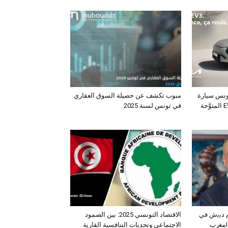
ونس سيارة
مبوب تكشف عن حصيلة السوق العقاري
الـدفع الرباعي الكهربائي EV3 المتوَّجة
في تونس لسنة 2025
ﺛم دﺑﯾش ﻓﻲ
الاقتصاد التونسي 2025: بين الصمود
اﻟﻣﻐرب
الاجتماعي وتحديات التنافسية القارية