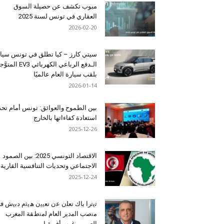
مبوب تكشف عن حصيلة السوق
العقاري في تونس لسنة 2025
2026-02-20
سيتي كارز – كيا تطلق في تونس سيا
الـدفع الرباعي الكهربائي EV3 المت
بلقب سيارة العام عالميًا
2026-01-14
بين الطموح والعوائق: تونس أمام تح
استعادة كفاءاتها بالخارج
2025-12-26
الاقتصاد التونسي 2025: بين الصمود
الاجتماعي وتحديات التنافسية القارية
2025-12-24
ﺗﯾﺗرا ﺑﺎك ﺗﻌﻠن ﻋن ﺗﻌﯾﯾن ھﯾﺛم دﺑﯾش ﻓ
ﻣﻧﺻب اﻟﻣدﯾر اﻟﻌﺎم ﻟﻣﻧطﻘﺔ اﻟﻣﻐرب
اﻟﻌرﺑﻲ وﻏرب أﻓرﯾﻘﯾﺎ