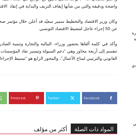
واضحة ودقيقة والتي من شأنها إيقاف النزيف والبداية في إنقاذ الاقت
عن 50 إجراء عاجل لتنشيط الاقتصاد التونسي.
رة
وَّجة
وأكد في كلمة ألقاها بحضور وزراء، المالية والتجارة وتنمية الصاد
تنقسم إلى أربعة محاور وهي “دعم السيولة وتيسير نفاذ المؤسسات إلى
القانوني والترتيبي لمناخ الأعمال”، والمحور الرابع هو “تبسيط الإجراء
دي
Pinterest
Twitter
Facebook
ﻲ
المواد ذات الصلة
أكثر من مؤلف