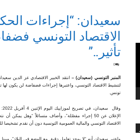
سعيدان: “إجراءات الحك
بالعربي
الاقتصاد التونسي فضفا
تأثير..”
0
المنبر التونسي (سعيدان) –
لتنشيط الاقتصاد التونسي، واعتبرها إجراءات فضفاضة لن يكون لها تأث
تونس.
وقا
الإعلان عن 50 إجراء مفصّلة”، وأضاف متسائلاً “وهل يمك
الاقتصاد التونسي والمالية العمومية التونسية دون أن نقدم تشخيصا لل