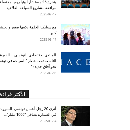
بتخرج 26 مستشارا بيئيا ريفيا مختصا
مرافقة مشاريع السياحة الفلاحية
2025-09-17
مع سيليكتا الحلمة تكتبها صغير و تعيشه
كبير …
2025-09-17
المنتدى الاقتصادي التونسي – الدورة
التاسعة تحت شعار “السياحة في تون
نحو آفاق جديدة”
2025-09-10
الأكثر قراءة
أثرى 20 رجل أعمال تونسي: المبروك
في الصدارة بصافي “1000 مليار”...
2022-08-14