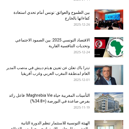
بين الطموح والعوائق: تونس أمام تحدي استعادة
كفاءاتها بالخارج
2025-12-26
الاقتصاد التونسي 2025: بين الصمود الاجتماعي
وتحديات التنافسية القارية
2025-12-24
ﺗﯾﺗرا ﺑﺎك ﺗﻌﻠن ﻋن ﺗﻌﯾﯾن ھﯾﺛم دﺑﯾش ﻓﻲ ﻣﻧﺻب اﻟﻣدﯾر
اﻟﻌﺎم ﻟﻣﻧطﻘﺔ اﻟﻣﻐرب اﻟﻌرﺑﻲ وﻏرب أﻓرﯾﻘﯾﺎ
2025-12-01
التأمينات المغربية حياة Maghrebia Vie: فاعل رائد
بفرص صاعدة في البورصة (+34.8%)
2025-11-19
الهيئة التونسية للاستثمار تنظم الدورة الثانية
والعشرين للمجلس الاستراتيجي حول دور القطاع