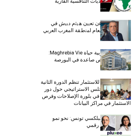
الاجتماعي وتحديات التنافسية القارية
ﺗﯾﺗرا ﺑﺎك ﺗﻌﻠن ﻋن ﺗﻌﯾﯾن ھﯾﺛم دﺑﯾش ﻓﻲ
ﻣﻧﺻب اﻟﻣدﯾر اﻟﻌﺎم ﻟﻣﻧطﻘﺔ اﻟﻣﻐرب اﻟﻌرﺑﻲ
وﻏرب أﻓرﯾﻘﯾﺎ
التأمينات المغربية حياة Maghrebia Vie:
فاعل رائد بفرص صاعدة في البورصة
(+34.8%)
الهيئة التونسية للاستثمار تنظم الدورة الثانية
والعشرين للمجلس الاستراتيجي حول دور
القطاع الخاص في بلورة الإصلاحات وفرص
الاستثمار في مراكز البيانات
قيادة مزدوجة لبلكسي تونس: نحو نمو
متسارع وتحول رقمي