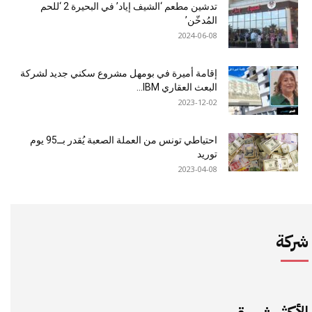
تدشين مطعم ‘الشيف إياد’ في البحيرة 2 ‘للحم
المُدخّن’
2024-06-08
إقامة أميرة في بومهل مشروع سكني جديد لشركة
البعث العقاري IBM...
2023-12-02
احتياطي تونس من العملة الصعبة يُقدر بــ95 يوم
توريد
2023-04-08
شركة