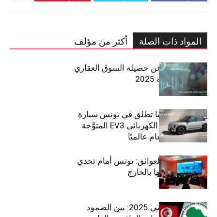
المواد ذات الصلة
أكثر من مؤلف
مبوب تكشف عن حصيلة السوق العقاري
في تونس لسنة 2025
سيتي كارز – كيا تطلق في تونس سيارة
الـدفع الرباعي الكهربائي EV3 المتوَّجة
بلقب سيارة العام عالميًا
بين الطموح والعوائق: تونس أمام تحدي
استعادة كفاءاتها بالخارج
الاقتصاد التونسي 2025: بين الصمود