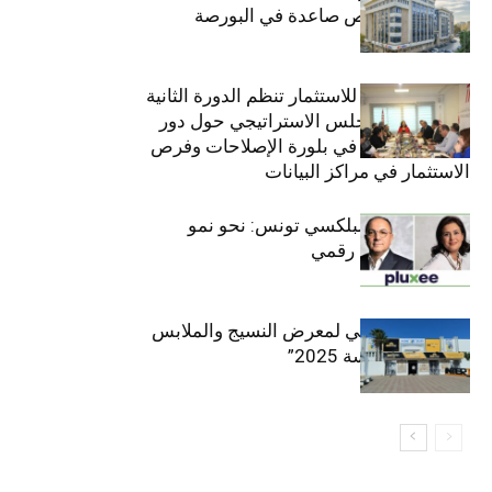
فاعل رائد بفرص صاعدة في البورصة
(+34.8%)
الهيئة التونسية للاستثمار تنظم الدورة الثانية
والعشرين للمجلس الاستراتيجي حول دور
القطاع الخاص في بلورة الإصلاحات وفرص
الاستثمار في مراكز البيانات
قيادة مزدوجة لبلكسي تونس: نحو نمو
متسارع وتحول رقمي
الافتتاح الرسمي لمعرض النسيج والملابس
“إنترتكس سوسة 2025”