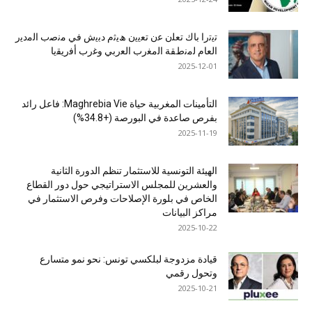
ﺗﯾﺗرا ﺑﺎك ﺗﻌﻠن ﻋن ﺗﻌﯾﯾن ھﯾﺛم دﺑﯾش ﻓﻲ ﻣﻧﺻب اﻟﻣدﯾر
اﻟﻌﺎم ﻟﻣﻧطﻘﺔ اﻟﻣﻐرب اﻟﻌرﺑﻲ وﻏرب أﻓرﯾﻘﯾﺎ
2025-12-01
التأمينات المغربية حياة Maghrebia Vie: فاعل رائد
بفرص صاعدة في البورصة (+34.8%)
2025-11-19
الهيئة التونسية للاستثمار تنظم الدورة الثانية
والعشرين للمجلس الاستراتيجي حول دور القطاع
الخاص في بلورة الإصلاحات وفرص الاستثمار في
مراكز البيانات
2025-10-22
قيادة مزدوجة لبلكسي تونس: نحو نمو متسارع
وتحول رقمي
2025-10-21