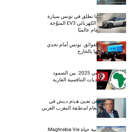
سيتي كارز – كيا تطلق في تونس سيارة
الـدفع الرباعي الكهربائي EV3 المتوَّجة
بلقب سيارة العام عالميًا
بين الطموح والعوائق: تونس أمام تحدي
استعادة كفاءاتها بالخارج
الاقتصاد التونسي 2025: بين الصمود
الاجتماعي وتحديات التنافسية القارية
ﺗﯾﺗرا ﺑﺎك ﺗﻌﻠن ﻋن ﺗﻌﯾﯾن ھﯾﺛم دﺑﯾش ﻓﻲ
ﻣﻧﺻب اﻟﻣدﯾر اﻟﻌﺎم ﻟﻣﻧطﻘﺔ اﻟﻣﻐرب اﻟﻌرﺑﻲ
وﻏرب أﻓرﯾﻘﯾﺎ
التأمينات المغربية حياة Maghrebia Vie: