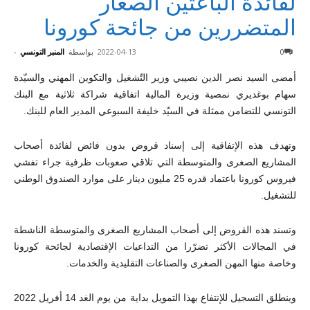
لفائدة الباعثين الصغار
المتضررين من جائحة كورونا
0
2022-04-13
بواسطة
المنبر التونسي
-
أمضى السيد نصر الدين نصيبي وزير التّشغيل والتكوين المهني والسيّدة
سهام بوغديري نمصية وزيرة المالية اتفاقية شراكة ثلاثية مع البنك
التونسي للتضامن ممثلة في السيّد خليفة السبوعي المدير العام للبنك.
وتهدف هذه الإتفاقية إلى إسناد قروض بدون فائض لفائدة أصحاب
المشاريع الصغرى والمتوسطة التي تلاقي صعوبات ظرفية جراء تفشي
فيروس كورونا باعتماد قدره 25 مليون دينار على موارد الصندوق الوطني
للتشغيل.
وتسند هذه القروض إلى أصحاب المشاريع الصغرى والمتوسطة الناشطة
في المجالات الأكثر تضرّرا من التداعيات الإقتصادية لجائحة كورونا
وخاصة منها المهن الصغرى والصناعات التقليدية والخدمات.
وينطلق التسجيل للإنتفاع بهذا التمويل بداية من يوم الغد 14 أفريل 2022