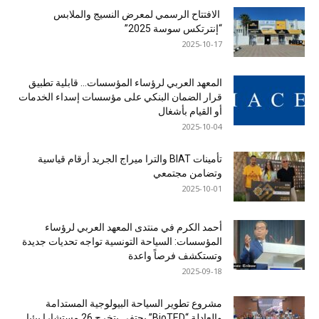
الافتتاح الرسمي لمعرض النسيج والملابس
“إنترتكس سوسة 2025”
2025-10-17
المعهد العربي لرؤساء المؤسسات… قابلية تطبيق
قرار الضمان البنكي على مؤسسات إسداء الخدمات
أو القيام بأشغال
2025-10-04
تأمينات BIAT والترا ميراج الجريد أرقام قياسية
وتضامن مجتمعي
2025-10-01
أحمد الكرم في منتدى المعهد العربي لرؤساء
المؤسسات: السياحة التونسية تواجه تحديات جديدة
وتستكشف فرصاً واعدة
2025-09-18
مشروع تطوير السياحة البيولوجية المستدامة
والعادلة “BioTED” يحتفي بتخرج 26 مستشارا بيئيا