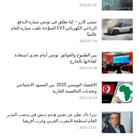
2026-02-20
سيتي كارز – كيا تطلق في تونس سيارة الـدفع
الرباعي الكهربائي EV3 المتوَّجة بلقب سيارة العام
عالميًا
2026-01-14
بين الطموح والعوائق: تونس أمام تحدي استعادة
كفاءاتها بالخارج
2025-12-26
الاقتصاد التونسي 2025: بين الصمود الاجتماعي
وتحديات التنافسية القارية
2025-12-24
ﺗﯾﺗرا ﺑﺎك ﺗﻌﻠن ﻋن ﺗﻌﯾﯾن ھﯾﺛم دﺑﯾش ﻓﻲ ﻣﻧﺻب اﻟﻣدﯾر
اﻟﻌﺎم ﻟﻣﻧطﻘﺔ اﻟﻣﻐرب اﻟﻌرﺑﻲ وﻏرب أﻓرﯾﻘﯾﺎ
2025-12-01