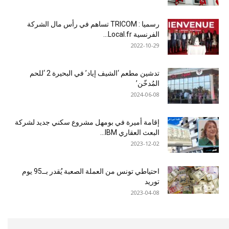
رسميا : TRICOM تساهم في رأس مال الشركة
الفرنسية Local.fr...
2022-10-29
تدشين مطعم ‘الشيف إياد’ في البحيرة 2 ‘للحم
المُدخّن’
2024-06-08
إقامة أميرة في بومهل مشروع سكني جديد لشركة
البعث العقاري IBM...
2023-12-02
احتياطي تونس من العملة الصعبة يُقدر بــ95 يوم
توريد
2023-04-08