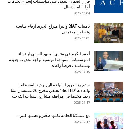
قرار الضمان البنكي على مؤسسات إسداء الخدمات
أو القيام بأشغال
2025-10-04
تأمينات BIAT والترا ميراج الجريد أرقام قياسية
وتضامن مجتمعي
2025-10-01
أحمد الكرم في منتدى المعهد العربي لرؤساء
المؤسسات: السياحة التونسية تواجه تحديات جديدة
وتستكشف فرصاً واعدة
2025-09-18
مشروع تطوير السياحة البيولوجية المستدامة
والعادلة “BioTED” يحتفي بتخرج 26 مستشارا بيئيا
ريفيا مختصا في مرافقة مشاريع السياحة الفلاحية
2025-09-17
مع سيليكتا الحلمة تكتبها صغير و تعيشها كبير …
2025-09-17