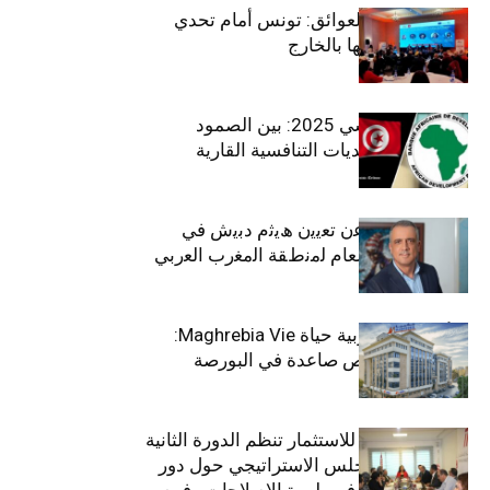
بين الطموح والعوائق: تونس أمام تحدي
استعادة كفاءاتها بالخارج
الاقتصاد التونسي 2025: بين الصمود
الاجتماعي وتحديات التنافسية القارية
ﺗﯾﺗرا ﺑﺎك ﺗﻌﻠن ﻋن ﺗﻌﯾﯾن ھﯾﺛم دﺑﯾش ﻓﻲ
ﻣﻧﺻب اﻟﻣدﯾر اﻟﻌﺎم ﻟﻣﻧطﻘﺔ اﻟﻣﻐرب اﻟﻌرﺑﻲ
وﻏرب أﻓرﯾﻘﯾﺎ
التأمينات المغربية حياة Maghrebia Vie:
فاعل رائد بفرص صاعدة في البورصة
(+34.8%)
الهيئة التونسية للاستثمار تنظم الدورة الثانية
والعشرين للمجلس الاستراتيجي حول دور