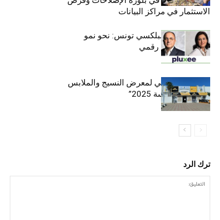
القطاع الخاص في بلورة الإصلاحات وفرص
الاستثمار في مراكز البيانات
قيادة مزدوجة لبلكسي تونس: نحو نمو
متسارع وتحول رقمي
الافتتاح الرسمي لمعرض النسيج والملابس
“إنترتكس سوسة 2025”
ترك الرد