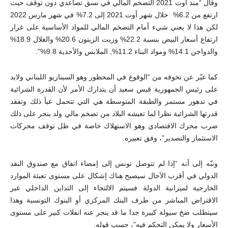
وقال “منذ أوت 2021 التضخم المالي في نسق تصاعدي دون توقف حيث
ارتفع من 6.2% خلال شهر أوت 2021 إلى 7.2% في شهر مارس 2022
لكن هذا لا يعني شيء أمام التضخم المالي للمواد الأساسية على غرار
ارتفاع أسعار البيض بنسبة 22.2% وزيت الزيتون 20.6% والغلال 18.9%
والدواجن 14.1% ومواد البناء 11.2%, الملابس والأحذية 9.8%”.
كما عبّر عن تخوفه من “الوقوع في المحظور وهو السيناريو اللبناني ولابد
على رئيس الجمهورية قيس سعيد أن يتدارك الأمر لأن القدرة الشرائية
في تدهور مستمر والطبقة المتوسطة هي التي تتحمل عبأ ذلك وتفقد
قدرتها الشرائية نظرا لما تعيشه البلاد من تضخم مالي ولد ينجر على ذلك
ضرب محرك الاقتصادي وهو الاستهلاك خاصة في ظل توقف محركات
الاستثمار والتصدير”، وفق تعبيره.
ونبّه إلى أنه “إذا لم تتوصل تونس إلى إمضاء اتفاق مع صندوق النقد
الدولي في أقرب الآجال سيصبح هناك إشكال على مستوى تعبئة الموارد
الخارجية لميزانية الدولة فسيتم الالتجاء إلى التداين الداخلي عبر
الاقتراض المباشر من طرف البنك المركزي أو البنوك التونسية وهذا
سيتطلب ضخ سيولة كبيرة جدا ما قد ينجر عنه انفلات كبير على مستوى
الأسعار ولا يمكن التحكم فيه”، حسب قوله.