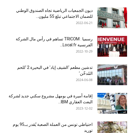
ديون الجمعيات الرياضية تجاه الصندوق الوطني
للضمان الاجتماعي تبلغ 55 مليون...
2022-06-21
رسميا : TRICOM تساهم في رأس مال الشركة
الفرنسية Local.fr...
2022-10-29
تدشين مطعم ‘الشيف إياد’ في البحيرة 2 ‘للحم
المُدخّن’
2024-06-08
إقامة أميرة في بومهل مشروع سكني جديد لشركة
البعث العقاري IBM...
2023-12-02
احتياطي تونس من العملة الصعبة يُقدر بــ95 يوم
توريد