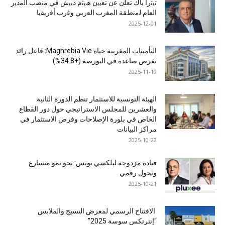
ﺗﯾﺗرا ﺑﺎك ﺗﻌﻠن ﻋن ﺗﻌﯾﯾن ھﯾﺛم دﺑﯾش ﻓﻲ ﻣﻧﺻب اﻟﻣدﯾر
اﻟﻌﺎم ﻟﻣﻧطﻘﺔ اﻟﻣﻐرب اﻟﻌرﺑﻲ وﻏرب أﻓرﯾﻘﯾﺎ
2025-12-01
التأمينات المغربية حياة Maghrebia Vie: فاعل رائد
بفرص صاعدة في البورصة (+34.8%)
2025-11-19
الهيئة التونسية للاستثمار تنظم الدورة الثانية
والعشرين للمجلس الاستراتيجي حول دور القطاع
الخاص في بلورة الإصلاحات وفرص الاستثمار في
مراكز البيانات
2025-10-22
قيادة مزدوجة لبلكسي تونس: نحو نمو متسارع
وتحول رقمي
2025-10-21
الافتتاح الرسمي لمعرض النسيج والملابس
“إنترتكس سوسة 2025”