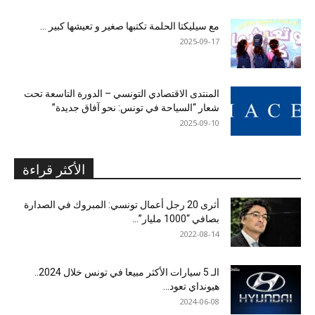
مع سيليكتا الحلمة تكتبها صغير و تعيشها كبير …
2025-09-17
المنتدى الاقتصادي التونسي – الدورة التاسعة تحت
شعار “السياحة في تونس: نحو آفاق جديدة”
2025-09-10
الأكثر قراءة
أثرى 20 رجل أعمال تونسي: المبروك في الصدارة
بصافي “1000 مليار”...
2022-08-14
الـ 5 سيارات الأكثر مبيعا في تونس خلال 2024..
هيونداي تعود...
2024-06-08