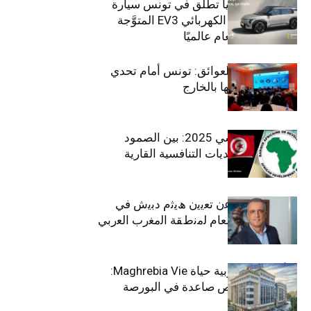
سيتي كارز – كيا تطلق في تونس سيارة
الـدفع الرباعي الكهربائي EV3 المتوَّجة
بلقب سيارة العام عالميًا
بين الطموح والعوائق: تونس أمام تحدي
استعادة كفاءاتها بالخارج
الاقتصاد التونسي 2025: بين الصمود
الاجتماعي وتحديات التنافسية القارية
ﺗﯾﺗرا ﺑﺎك ﺗﻌﻠن ﻋن ﺗﻌﯾﯾن ھﯾﺛم دﺑﯾش ﻓﻲ
ﻣﻧﺻب اﻟﻣدﯾر اﻟﻌﺎم ﻟﻣﻧطﻘﺔ اﻟﻣﻐرب اﻟﻌرﺑﻲ
وﻏرب أﻓرﯾﻘﯾﺎ
التأمينات المغربية حياة Maghrebia Vie:
فاعل رائد بفرص صاعدة في البورصة
(+34.8%)