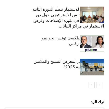
الهيئة التونسية للاستثمار تنظم الدورة الثانية
والعشرين للمجلس الاستراتيجي حول دور
القطاع الخاص في بلورة الإصلاحات وفرص
الاستثمار في مراكز البيانات
قيادة مزدوجة لبلكسي تونس: نحو نمو
متسارع وتحول رقمي
الافتتاح الرسمي لمعرض النسيج والملابس
“إنترتكس سوسة 2025”
ترك الرد