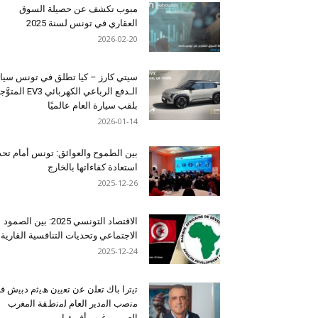
مبوب تكشف عن حصيلة السوق
العقاري في تونس لسنة 2025
2026-02-20
سيتي كارز – كيا تطلق في تونس سيا
الـدفع الرباعي الكهربائي EV3 المت
بلقب سيارة العام عالميًا
2026-01-14
بين الطموح والعوائق: تونس أمام تح
استعادة كفاءاتها بالخارج
2025-12-26
الاقتصاد التونسي 2025: بين الصمود
الاجتماعي وتحديات التنافسية القارية
2025-12-24
ﺗﯾﺗرا ﺑﺎك ﺗﻌﻠن ﻋن ﺗﻌﯾﯾن ھﯾﺛم دﺑﯾش ﻓ
ﻣﻧﺻب اﻟﻣدﯾر اﻟﻌﺎم ﻟﻣﻧطﻘﺔ اﻟﻣﻐرب
اﻟﻌرﺑﻲ وﻏرب أﻓرﯾﻘﯾﺎ