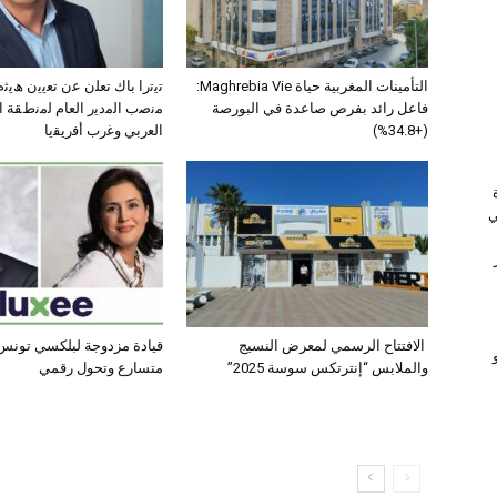
التأمينات المغربية حياة Maghrebia Vie:
ﺗﯾﺗرا ﺑﺎك ﺗﻌﻠن ﻋن ﺗﻌﯾﯾن ھﯾ
فاعل رائد بفرص صاعدة في البورصة
ﻣﻧﺻب اﻟﻣدﯾر اﻟﻌﺎم ﻟﻣﻧطﻘﺔ 
(+34.8%)
اﻟﻌرﺑﻲ وﻏرب أﻓرﯾﻘﯾﺎ
ي
الافتتاح الرسمي لمعرض النسيج
قيادة مزدوجة لبلكسي تونس:
والملابس “إنترتكس سوسة 2025”
متسارع وتحول رقمي