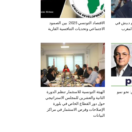
ﺛم دﺑﯾش ﻓﻲ
الاقتصاد التونسي 2025: بين الصمود
اﻟﻣﻐرب
الاجتماعي وتحديات التنافسية القارية
 نحو نمو
الهيئة التونسية للاستثمار تنظم الدورة
الثانية والعشرين للمجلس الاستراتيجي
حول دور القطاع الخاص في بلورة
الإصلاحات وفرص الاستثمار في مراكز
البيانات