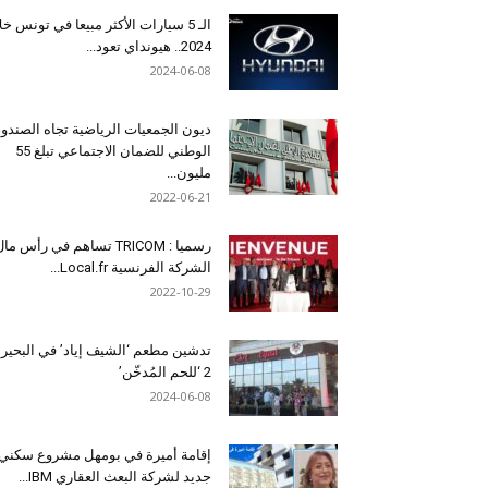
الـ 5 سيارات الأكثر مبيعا في تونس خل
2024.. هيونداي تعود...
2024-06-08
ديون الجمعيات الرياضية تجاه الصندو
الوطني للضمان الاجتماعي تبلغ 55
مليون...
2022-06-21
رسميا : TRICOM تساهم في رأس ما
الشركة الفرنسية Local.fr...
2022-10-29
تدشين مطعم ‘الشيف إياد’ في البحير
2 ‘للحم المُدخّن’
2024-06-08
إقامة أميرة في بومهل مشروع سكني
جديد لشركة البعث العقاري IBM...