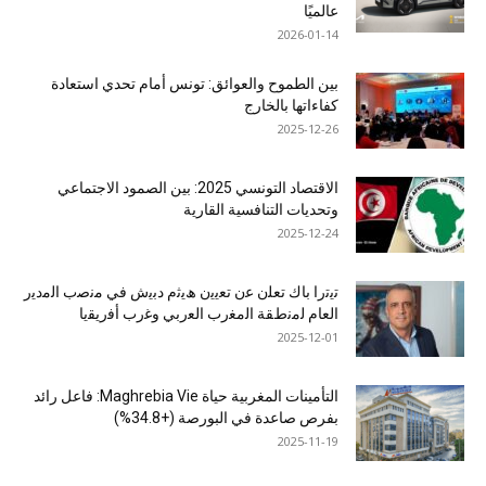
عالميًا
2026-01-14
بين الطموح والعوائق: تونس أمام تحدي استعادة
كفاءاتها بالخارج
2025-12-26
الاقتصاد التونسي 2025: بين الصمود الاجتماعي
وتحديات التنافسية القارية
2025-12-24
ﺗﯾﺗرا ﺑﺎك ﺗﻌﻠن ﻋن ﺗﻌﯾﯾن ھﯾﺛم دﺑﯾش ﻓﻲ ﻣﻧﺻب اﻟﻣدﯾر
اﻟﻌﺎم ﻟﻣﻧطﻘﺔ اﻟﻣﻐرب اﻟﻌرﺑﻲ وﻏرب أﻓرﯾﻘﯾﺎ
2025-12-01
التأمينات المغربية حياة Maghrebia Vie: فاعل رائد
بفرص صاعدة في البورصة (+34.8%)
2025-11-19