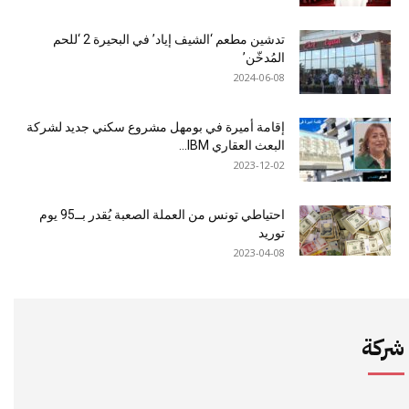
تدشين مطعم ‘الشيف إياد’ في البحيرة 2 ‘للحم
المُدخّن’
2024-06-08
إقامة أميرة في بومهل مشروع سكني جديد لشركة
البعث العقاري IBM...
2023-12-02
احتياطي تونس من العملة الصعبة يُقدر بــ95 يوم
توريد
2023-04-08
شركة