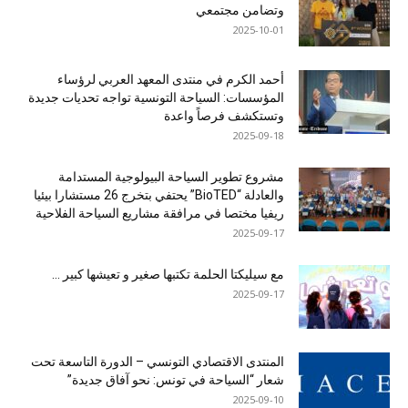
وتضامن مجتمعي
2025-10-01
أحمد الكرم في منتدى المعهد العربي لرؤساء
المؤسسات: السياحة التونسية تواجه تحديات جديدة
وتستكشف فرصاً واعدة
2025-09-18
مشروع تطوير السياحة البيولوجية المستدامة
والعادلة “BioTED” يحتفي بتخرج 26 مستشارا بيئيا
ريفيا مختصا في مرافقة مشاريع السياحة الفلاحية
2025-09-17
مع سيليكتا الحلمة تكتبها صغير و تعيشها كبير …
2025-09-17
المنتدى الاقتصادي التونسي – الدورة التاسعة تحت
شعار “السياحة في تونس: نحو آفاق جديدة”
2025-09-10