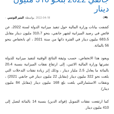
دينار
0
2022-04-18
بواسطة
المنبر التونسي
-
كشفت بيانات وزارة المالية حول تنفيذ ميزانية الدولة لسنة 2022، عن
فائض في رصيد الميزانية لشهر جانفي، بنحو 310،7 مليون دينار مقابل
683،5 مليون دينار في الفترة ذاتها من سنة 2021 ، اي بانخفاض بنحو
56 بالمائة.
ويعود هذا الانخفاض، حسب وثيقة النتائج الوقتية لتنفيذ ميزانية للدولة
نشرتها وزارة المالية الاثنين، إلى ارتفاع نفقات الميزانية بنسبة 20،4
بالمائة ما يعادل 2،5 مليار دينار ، وذلك إثر زيادة نفقات التدخلات التي
بلغت نحو 322 مليون دينار (مقابل 22 مليون دينار في جانفي 2021) ،
ونفقات الاستثمارالتي بلغت بلغ 168 مليون دينار (مقابل 84 مليون
دينار).
كما ارتفعت نفقات التمويل (فوائد الدين) بنسبة 14 بالمائة لتصل إلى
410 مليون دينار.