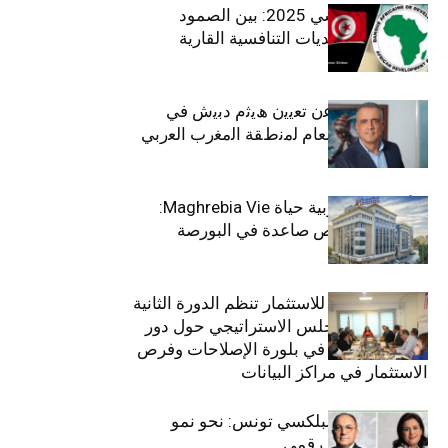
الاقتصاد التونسي 2025: بين الصمود
الاجتماعي وتحديات التنافسية القارية
ﺗﯾﺗرا ﺑﺎك ﺗﻌﻠن ﻋن ﺗﻌﯾﯾن ھﯾﺛم دﺑﯾش ﻓﻲ
ﻣﻧﺻب اﻟﻣدﯾر اﻟﻌﺎم ﻟﻣﻧطﻘﺔ اﻟﻣﻐرب اﻟﻌرﺑﻲ
وﻏرب أﻓرﯾﻘﯾﺎ
التأمينات المغربية حياة Maghrebia Vie:
فاعل رائد بفرص صاعدة في البورصة
(+34.8%)
الهيئة التونسية للاستثمار تنظم الدورة الثانية
والعشرين للمجلس الاستراتيجي حول دور
القطاع الخاص في بلورة الإصلاحات وفرص
الاستثمار في مراكز البيانات
قيادة مزدوجة لبلكسي تونس: نحو نمو
متسارع وتحول رقمي