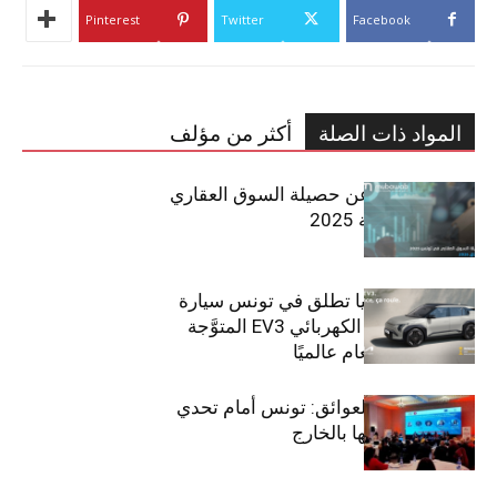
Pinterest
Twitter
Facebook
المواد ذات الصلة
أكثر من مؤلف
مبوب تكشف عن حصيلة السوق العقاري
في تونس لسنة 2025
سيتي كارز – كيا تطلق في تونس سيارة
الـدفع الرباعي الكهربائي EV3 المتوَّجة
بلقب سيارة العام عالميًا
بين الطموح والعوائق: تونس أمام تحدي
استعادة كفاءاتها بالخارج