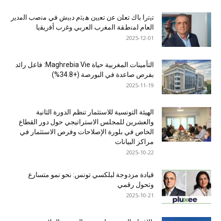
ﺗﯾﺗرا ﺑﺎك ﺗﻌﻠن ﻋن ﺗﻌﯾﯾن ھﯾﺛم دﺑﯾش ﻓﻲ ﻣﻧﺻب اﻟﻣدﯾر
اﻟﻌﺎم ﻟﻣﻧطﻘﺔ اﻟﻣﻐرب اﻟﻌرﺑﻲ وﻏرب أﻓرﯾﻘﯾﺎ
2025-12-01
التأمينات المغربية حياة Maghrebia Vie: فاعل رائد
بفرص صاعدة في البورصة (+34.8%)
2025-11-19
الهيئة التونسية للاستثمار تنظم الدورة الثانية
والعشرين للمجلس الاستراتيجي حول دور القطاع
الخاص في بلورة الإصلاحات وفرص الاستثمار في
مراكز البيانات
2025-10-22
قيادة مزدوجة لبلكسي تونس: نحو نمو متسارع
وتحول رقمي
2025-10-21