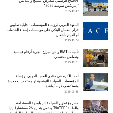
الافتتاح الرسمي لمعرض النسيج والملابس
“إنترتكس سوسة 2025”
2025-10-17
المعهد العربي لرؤساء المؤسسات… قابلية تطبيق
قرار الضمان البنكي على مؤسسات إسداء الخدمات
أو القيام بأشغال
2025-10-04
تأمينات BIAT والترا ميراج الجريد أرقام قياسية
وتضامن مجتمعي
2025-10-01
أحمد الكرم في منتدى المعهد العربي لرؤساء
المؤسسات: السياحة التونسية تواجه تحديات جديدة
وتستكشف فرصاً واعدة
2025-09-18
مشروع تطوير السياحة البيولوجية المستدامة
والعادلة “BioTED” يحتفي بتخرج 26 مستشارا بيئيا