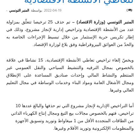
0
2022-04-19
بواسطة
المنبر التونسي
-
المنبر التونسي (وزارة الاقتصاد) –
تم حذف 25 ترخيصا تتعلّق بمزاولة
عدد من الأنشطة الإقتصادية وتراخيص إدارية لإنجاز مشروع، وذلك في
إطار تكريس حرية الإستثمار من خلال تبسيط الإجراءات الخاصة به
والحدّ من العوائق البيروقراطية وفق بلاغ لوزارة الإقتصاد.
ويخصّ إلغاء تراخيص تعاطي الأنشطة الإقتصادية، 15 نشاطا في علاقة
بالخصوص بمجال الترفيه والتنشيط السياحي والنقل العمومي غير
المنتظم والنشاط المالي وإحداث صناديق المساعدة على الإنطلاق
ومجال الأشغال العامة ومواد البناء وخدمات الوساطة في مجال التعليم
العالي وغيرها.
أما التراخيص الإدارية لإنجاز مشروع التي تم حذفها والبالغ عددها 10
تراخيص، فتهم بالخصوص مجالات بيع التبغ ومجال إنتاج الكهرباء الذاتي
من الطاقات المتجددة الأقل من 1 ميغاواط وتوريد وتسويق الأجهزة
والمنظومات الإلكترونية وتوريد الأفلام وغيرها.