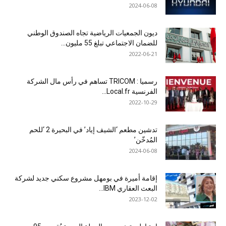
2024-06-08
ديون الجمعيات الرياضية تجاه الصندوق الوطني
للضمان الاجتماعي تبلغ 55 مليون...
2022-06-21
رسميا : TRICOM تساهم في رأس مال الشركة
الفرنسية Local.fr...
2022-10-29
تدشين مطعم ‘الشيف إياد’ في البحيرة 2 ‘للحم
المُدخّن’
2024-06-08
إقامة أميرة في بومهل مشروع سكني جديد لشركة
البعث العقاري IBM...
2023-12-02