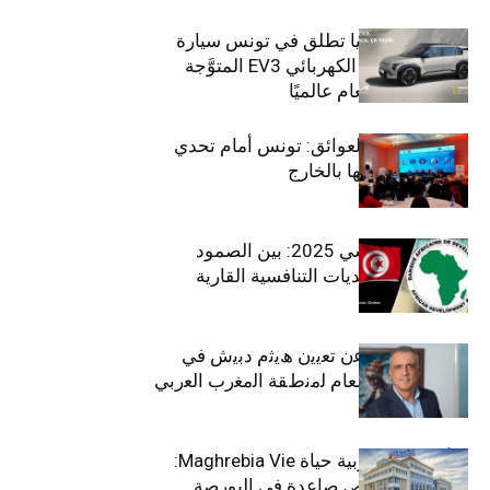
سيتي كارز – كيا تطلق في تونس سيارة
الـدفع الرباعي الكهربائي EV3 المتوَّجة
بلقب سيارة العام عالميًا
بين الطموح والعوائق: تونس أمام تحدي
استعادة كفاءاتها بالخارج
الاقتصاد التونسي 2025: بين الصمود
الاجتماعي وتحديات التنافسية القارية
ﺗﯾﺗرا ﺑﺎك ﺗﻌﻠن ﻋن ﺗﻌﯾﯾن ھﯾﺛم دﺑﯾش ﻓﻲ
ﻣﻧﺻب اﻟﻣدﯾر اﻟﻌﺎم ﻟﻣﻧطﻘﺔ اﻟﻣﻐرب اﻟﻌرﺑﻲ
وﻏرب أﻓرﯾﻘﯾﺎ
التأمينات المغربية حياة Maghrebia Vie:
فاعل رائد بفرص صاعدة في البورصة