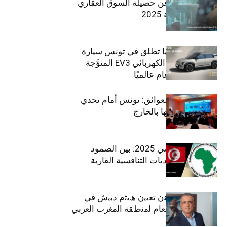
مبوب تكشف عن حصيلة السوق العقاري
في تونس لسنة 2025
سيتي كارز – كيا تطلق في تونس سيارة
الـدفع الرباعي الكهربائي EV3 المتوَّجة
بلقب سيارة العام عالميًا
بين الطموح والعوائق: تونس أمام تحدي
استعادة كفاءاتها بالخارج
الاقتصاد التونسي 2025: بين الصمود
الاجتماعي وتحديات التنافسية القارية
ﺗﯾﺗرا ﺑﺎك ﺗﻌﻠن ﻋن ﺗﻌﯾﯾن ھﯾﺛم دﺑﯾش ﻓﻲ
ﻣﻧﺻب اﻟﻣدﯾر اﻟﻌﺎم ﻟﻣﻧطﻘﺔ اﻟﻣﻐرب اﻟﻌرﺑﻲ
وﻏرب أﻓرﯾﻘﯾﺎ