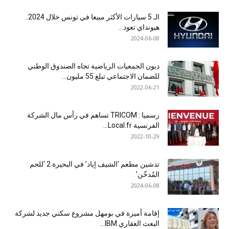
الـ 5 سيارات الأكثر مبيعا في تونس خلال 2024..
هيونداي تعود...
2024-06-08
ديون الجمعيات الرياضية تجاه الصندوق الوطني
للضمان الاجتماعي تبلغ 55 مليون...
2022-06-21
رسميا : TRICOM تساهم في رأس مال الشركة
الفرنسية Local.fr...
2022-10-29
تدشين مطعم ‘الشيف إياد’ في البحيرة 2 ‘للحم
المُدخّن’
2024-06-08
إقامة أميرة في بومهل مشروع سكني جديد لشركة
البعث العقاري IBM...