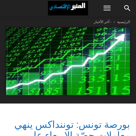
الرئيسية
- آخر الأخبار
بورصة تونس: توننداكس ينهي
معاملات حصّة الإربعاء على