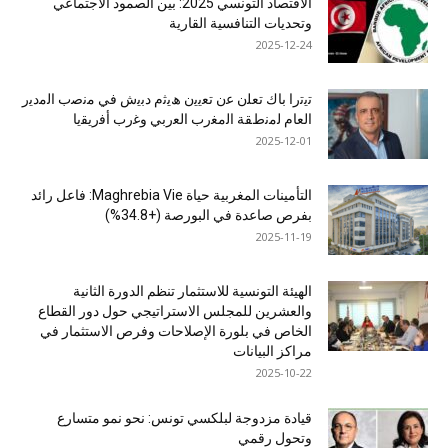
الاقتصاد التونسي 2025: بين الصمود الاجتماعي
وتحديات التنافسية القارية
2025-12-24
ﺗﯾﺗرا ﺑﺎك ﺗﻌﻠن ﻋن ﺗﻌﯾﯾن ھﯾﺛم دﺑﯾش ﻓﻲ ﻣﻧﺻب اﻟﻣدﯾر
اﻟﻌﺎم ﻟﻣﻧطﻘﺔ اﻟﻣﻐرب اﻟﻌرﺑﻲ وﻏرب أﻓرﯾﻘﯾﺎ
2025-12-01
التأمينات المغربية حياة Maghrebia Vie: فاعل رائد
بفرص صاعدة في البورصة (+34.8%)
2025-11-19
الهيئة التونسية للاستثمار تنظم الدورة الثانية
والعشرين للمجلس الاستراتيجي حول دور القطاع
الخاص في بلورة الإصلاحات وفرص الاستثمار في
مراكز البيانات
2025-10-22
قيادة مزدوجة لبلكسي تونس: نحو نمو متسارع
وتحول رقمي