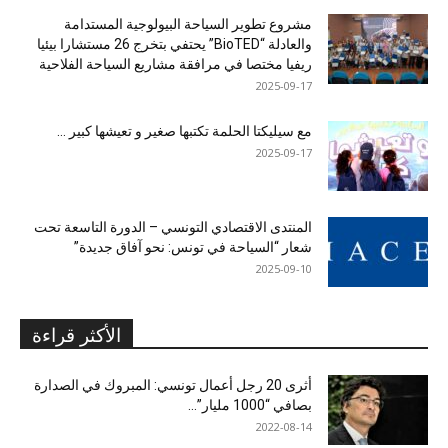
مشروع تطوير السياحة البيولوجية المستدامة
والعادلة “BioTED” يحتفي بتخرج 26 مستشارا بيئيا
ريفيا مختصا في مرافقة مشاريع السياحة الفلاحية
2025-09-17
مع سيليكتا الحلمة تكتبها صغير و تعيشها كبير …
2025-09-17
المنتدى الاقتصادي التونسي – الدورة التاسعة تحت
شعار “السياحة في تونس: نحو آفاق جديدة”
2025-09-10
الأكثر قراءة
أثرى 20 رجل أعمال تونسي: المبروك في الصدارة
بصافي “1000 مليار”...
2022-08-14