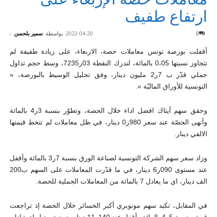
ارتفاع طفيف
0
2022-04-20
بواسطة
سمير بلحسن
-
أقفلت بورصة تونس معاملات حصة، الاربعاء، على زيادة طفيفة لم
تتجاوز نسبتها 0،05 بالمائة، لتدرك النقطة 03ر7235، وسط حجم تداول
جملي قدّر ب 7ر2 مليون دينار، وفق تحليل الوسيط بالبورصة، «
التونسية للأوراق الماليّة ».
وحقق سهم أيتاك افضل اداء خلال الحصة، وتطوّر بنسبة 3ر4 بالمائة
وأنهى الحصّة عند سعر 980ر0 دينار، في ظل معاملات لم تتخط قيمتها
الالفي دينار.
وزاد سعر سهم الشركة التونسية لصناعة الورق بنسبة 7ر3 بالمائة وأقفل
عند مستوى 090ر6 دينار، في ما قدّرت المعاملات على السهم ب200
الف دينار، اي ما يعادل 7 بالمائة من المعاملات الجملية للحصة.
في المقابل، تكبد سهم مونوبري أكبر الخسائر خلال الحصة إذ تراجعت
قيمته بنسبة 5ر4 بالمائة وأقفل عند 140ر11 دينار، دون تسجيل اي تبادل.