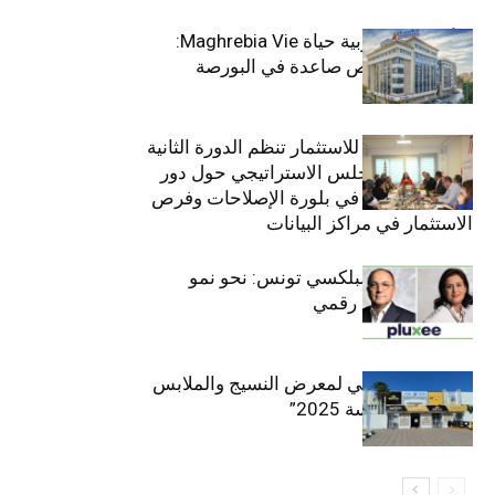
التأمينات المغربية حياة Maghrebia Vie:
فاعل رائد بفرص صاعدة في البورصة
(+34.8%)
الهيئة التونسية للاستثمار تنظم الدورة الثانية
والعشرين للمجلس الاستراتيجي حول دور
القطاع الخاص في بلورة الإصلاحات وفرص
الاستثمار في مراكز البيانات
قيادة مزدوجة لبلكسي تونس: نحو نمو
متسارع وتحول رقمي
الافتتاح الرسمي لمعرض النسيج والملابس
“إنترتكس سوسة 2025”