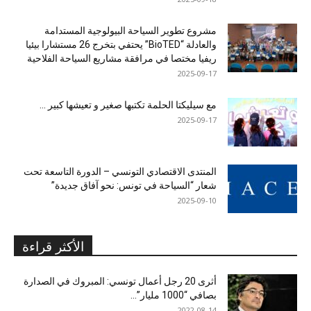
مشروع تطوير السياحة البيولوجية المستدامة
والعادلة “BioTED” يحتفي بتخرج 26 مستشارا بيئيا
ريفيا مختصا في مرافقة مشاريع السياحة الفلاحية
2025-09-17
مع سيليكتا الحلمة تكتبها صغير و تعيشها كبير …
2025-09-17
المنتدى الاقتصادي التونسي – الدورة التاسعة تحت
شعار “السياحة في تونس: نحو آفاق جديدة”
2025-09-10
الأكثر قراءة
أثرى 20 رجل أعمال تونسي: المبروك في الصدارة
بصافي “1000 مليار”...
2022-08-14