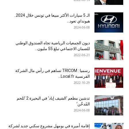
الـ 5 سيارات الأكثر مبيعا في تونس خلال 2024..
هيونداي تعود...
2024-06-08
ديون الجمعيات الرياضية تجاه الصندوق الوطني
للضمان الاجتماعي تبلغ 55 مليون...
2022-06-21
رسميا : TRICOM تساهم في رأس مال الشركة
الفرنسية Local.fr...
2022-10-29
تدشين مطعم ‘الشيف إياد’ في البحيرة 2 ‘للحم
المُدخّن’
2024-06-08
إقامة أميرة في بومهل مشروع سكني جديد لشركة