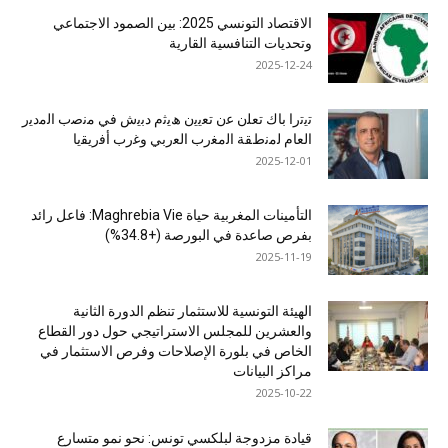
الاقتصاد التونسي 2025: بين الصمود الاجتماعي
وتحديات التنافسية القارية
2025-12-24
ﺗﯾﺗرا ﺑﺎك ﺗﻌﻠن ﻋن ﺗﻌﯾﯾن ھﯾﺛم دﺑﯾش ﻓﻲ ﻣﻧﺻب اﻟﻣدﯾر
اﻟﻌﺎم ﻟﻣﻧطﻘﺔ اﻟﻣﻐرب اﻟﻌرﺑﻲ وﻏرب أﻓرﯾﻘﯾﺎ
2025-12-01
التأمينات المغربية حياة Maghrebia Vie: فاعل رائد
بفرص صاعدة في البورصة (+34.8%)
2025-11-19
الهيئة التونسية للاستثمار تنظم الدورة الثانية
والعشرين للمجلس الاستراتيجي حول دور القطاع
الخاص في بلورة الإصلاحات وفرص الاستثمار في
مراكز البيانات
2025-10-22
قيادة مزدوجة لبلكسي تونس: نحو نمو متسارع