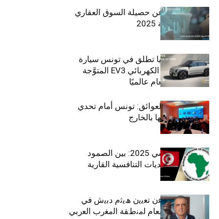
مبوب تكشف عن حصيلة السوق العقاري
في تونس لسنة 2025
سيتي كارز – كيا تطلق في تونس سيارة
الـدفع الرباعي الكهربائي EV3 المتوَّجة
بلقب سيارة العام عالميًا
بين الطموح والعوائق: تونس أمام تحدي
استعادة كفاءاتها بالخارج
الاقتصاد التونسي 2025: بين الصمود
الاجتماعي وتحديات التنافسية القارية
ﺗﯾﺗرا ﺑﺎك ﺗﻌﻠن ﻋن ﺗﻌﯾﯾن ھﯾﺛم دﺑﯾش ﻓﻲ
ﻣﻧﺻب اﻟﻣدﯾر اﻟﻌﺎم ﻟﻣﻧطﻘﺔ اﻟﻣﻐرب اﻟﻌرﺑﻲ