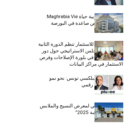
وﻏرب أﻓرﯾﻘﯾﺎ
التأمينات المغربية حياة Maghrebia Vie:
فاعل رائد بفرص صاعدة في البورصة
(+34.8%)
الهيئة التونسية للاستثمار تنظم الدورة الثانية
والعشرين للمجلس الاستراتيجي حول دور
القطاع الخاص في بلورة الإصلاحات وفرص
الاستثمار في مراكز البيانات
قيادة مزدوجة لبلكسي تونس: نحو نمو
متسارع وتحول رقمي
الافتتاح الرسمي لمعرض النسيج والملابس
“إنترتكس سوسة 2025”