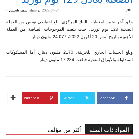
0
2022-04-21
بواسطة
سمير بلحسن
-
وفق آخر تحيين لمعطيات البنك المركزي، بلغ احتياطي تونس من العملة
الصعبة 129 يوم توريد، حيث بلغت الموجوجات الصافية من العملة
الأجنبية بتاريخ أمس 20 أفريل 2022، 24.077 مليون دينار.
وبلغ الحساب الجاري للخزينة، 2170 مليون دينار، أما المسكوكات
المتداولة والأوراق النقدية فبلغت 17.234 مليون دينار.
Pinterest
Twitter
Facebook
المواد ذات الصلة
أكثر من مؤلف