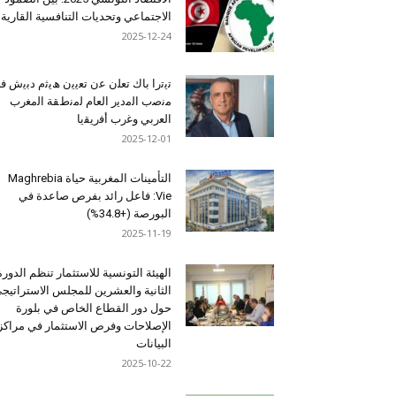
الاجتماعي وتحديات التنافسية القارية
2025-12-24
ﺗﯾﺗرا ﺑﺎك ﺗﻌﻠن ﻋن ﺗﻌﯾﯾن ھﯾﺛم دﺑﯾش ﻓ
ﻣﻧﺻب اﻟﻣدﯾر اﻟﻌﺎم ﻟﻣﻧطﻘﺔ اﻟﻣﻐرب
اﻟﻌرﺑﻲ وﻏرب أﻓرﯾﻘﯾﺎ
2025-12-01
التأمينات المغربية حياة Maghrebia
Vie: فاعل رائد بفرص صاعدة في
البورصة (+34.8%)
2025-11-19
الهيئة التونسية للاستثمار تنظم الدورة
الثانية والعشرين للمجلس الاستراتيج
حول دور القطاع الخاص في بلورة
الإصلاحات وفرص الاستثمار في مراكز
البيانات
2025-10-22