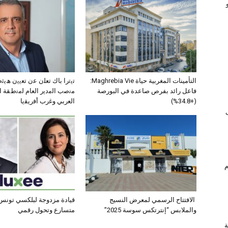
التأمينات المغربية حياة Maghrebia Vie:
ﺗﯾﺗرا ﺑﺎك ﺗﻌﻠن ﻋن ﺗﻌﯾﯾن ھﯾ
فاعل رائد بفرص صاعدة في البورصة
ﻣﻧﺻب اﻟﻣدﯾر اﻟﻌﺎم ﻟﻣﻧطﻘﺔ 
(+34.8%)
اﻟﻌرﺑﻲ وﻏرب أﻓرﯾﻘﯾﺎ
ام
الافتتاح الرسمي لمعرض النسيج
قيادة مزدوجة لبلكسي تونس:
والملابس “إنترتكس سوسة 2025”
متسارع وتحول رقمي
ة