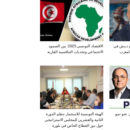
ﺛم دﺑﯾش ﻓﻲ
الاقتصاد التونسي 2025: بين الصمود
اﻟﻣﻐرب
الاجتماعي وتحديات التنافسية القارية
 نحو نمو
الهيئة التونسية للاستثمار تنظم الدورة
الثانية والعشرين للمجلس الاستراتيجي
حول دور القطاع الخاص في بلورة