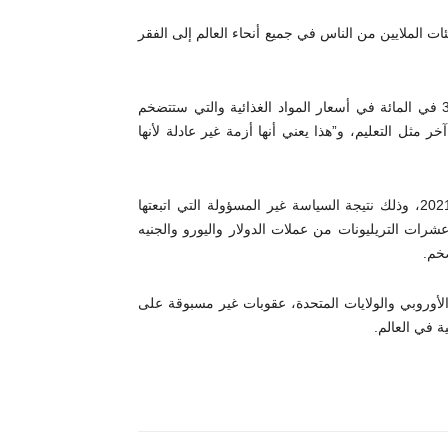
ئات الملايين من الناس في جميع أنحاء العالم إلى الفقر
ووفقا لتقديرات البنك الدولي، يمكن أن يكون هناك ارتفاع بنسبة 37 في المائة في أسعار المواد الغذائية والتي ستتضخم
مثل التعليم، و”هذا يعني أنها أزمة غير عادلة لأنها
يُذكر أن أسعار الغذاء العالمية بدأت في الارتفاع منذ مطلع العام 2021، وذلك نتيجة السياسة غير المسؤولة التي اتبعتها
رات التريليونات من عملات الدولار واليورو والجنيه
ضخم.
لأوروبي والولايات المتحدة، عقوبات غير مسبوقة على
ة في العالم.