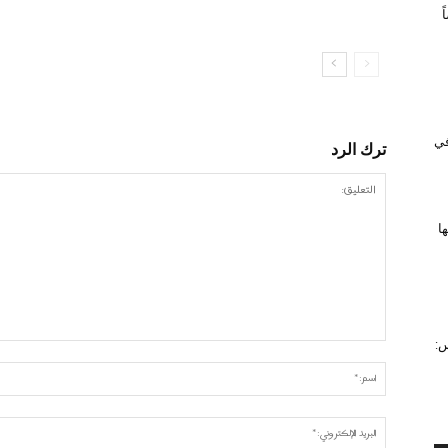
 في
ترك الرد
ا
س: