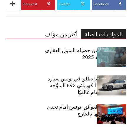
Pinterest
Twitter
Facebook
المواد ذات الصلة
أكثر من مؤلف
مبوب تكشف عن حصيلة السوق العقاري
في تونس لسنة 2025
سيتي كارز – كيا تطلق في تونس سيارة
الـدفع الرباعي الكهربائي EV3 المتوَّجة
بلقب سيارة العام عالميًا
بين الطموح والعوائق: تونس أمام تحدي
استعادة كفاءاتها بالخارج