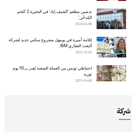
تدشين مطعم ‘الشيف إياد’ في البحيرة 2 ‘للحم
المُدخّن’
2024-06-08
إقامة أميرة في بومهل مشروع سكني جديد لشركة
البعث العقاري IBM...
2023-12-02
احتياطي تونس من العملة الصعبة يُقدر بــ95 يوم
توريد
2023-04-08
شركة