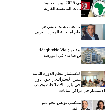
الاقتصاد التونسي 2025: بين الصمود
الاجتماعي وتحديات التنافسية القارية
ﺗﯾﺗرا ﺑﺎك ﺗﻌﻠن ﻋن ﺗﻌﯾﯾن ھﯾﺛم دﺑﯾش ﻓﻲ
ﻣﻧﺻب اﻟﻣدﯾر اﻟﻌﺎم ﻟﻣﻧطﻘﺔ اﻟﻣﻐرب اﻟﻌرﺑﻲ
وﻏرب أﻓرﯾﻘﯾﺎ
التأمينات المغربية حياة Maghrebia Vie:
فاعل رائد بفرص صاعدة في البورصة
(+34.8%)
الهيئة التونسية للاستثمار تنظم الدورة الثانية
والعشرين للمجلس الاستراتيجي حول دور
القطاع الخاص في بلورة الإصلاحات وفرص
الاستثمار في مراكز البيانات
قيادة مزدوجة لبلكسي تونس: نحو نمو
متسارع وتحول رقمي