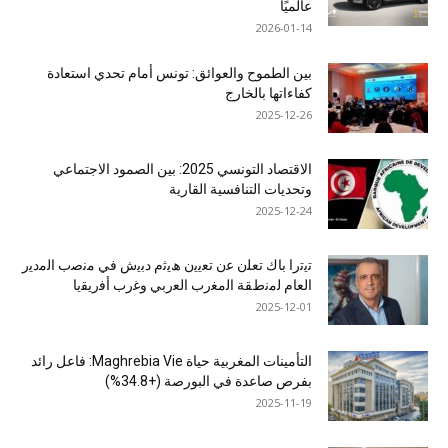
عالميًا
2026-01-14
بين الطموح والعوائق: تونس أمام تحدي استعادة
كفاءاتها بالخارج
2025-12-26
الاقتصاد التونسي 2025: بين الصمود الاجتماعي
وتحديات التنافسية القارية
2025-12-24
ﺗﯾﺗرا ﺑﺎك ﺗﻌﻠن ﻋن ﺗﻌﯾﯾن ھﯾﺛم دﺑﯾش ﻓﻲ ﻣﻧﺻب اﻟﻣدﯾر
اﻟﻌﺎم ﻟﻣﻧطﻘﺔ اﻟﻣﻐرب اﻟﻌرﺑﻲ وﻏرب أﻓرﯾﻘﯾﺎ
2025-12-01
التأمينات المغربية حياة Maghrebia Vie: فاعل رائد
بفرص صاعدة في البورصة (+34.8%)
2025-11-19