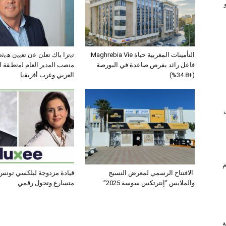
التأمينات المغربية حياة Maghrebia Vie:
ﺗﯾﺗرا ﺑﺎك ﺗﻌﻠن ﻋن ﺗﻌﯾﯾن ھﯾ
فاعل رائد بفرص صاعدة في البورصة
ﻣﻧﺻب اﻟﻣدﯾر اﻟﻌﺎم ﻟﻣﻧطﻘﺔ 
(+34.8%)
اﻟﻌرﺑﻲ وﻏرب أﻓرﯾﻘﯾﺎ
ام
الافتتاح الرسمي لمعرض النسيج
قيادة مزدوجة لبلكسي تونس:
والملابس “إنترتكس سوسة 2025”
متسارع وتحول رقمي
ة