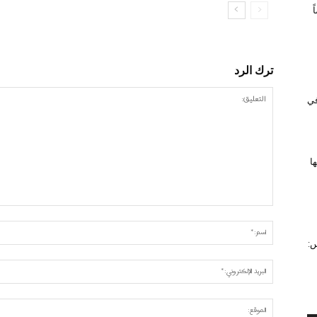
ترك الرد
 في
ا
س: