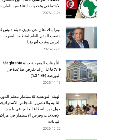
الاجتماعي وتحديات التنافسية القارية
2025-12-24
ﺗﯾﺗرا ﺑﺎك ﺗﻌﻠن ﻋن ﺗﻌﯾﯾن ھﯾﺛم دﺑﯾش ﻓ
ﻣﻧﺻب اﻟﻣدﯾر اﻟﻌﺎم ﻟﻣﻧطﻘﺔ اﻟﻣﻐرب
اﻟﻌرﺑﻲ وﻏرب أﻓرﯾﻘﯾﺎ
2025-12-01
التأمينات المغربية حياة Maghrebia
Vie: فاعل رائد بفرص صاعدة في
البورصة (+34.8%)
2025-11-19
الهيئة التونسية للاستثمار تنظم الدورة
الثانية والعشرين للمجلس الاستراتيج
حول دور القطاع الخاص في بلورة
الإصلاحات وفرص الاستثمار في مراكز
البيانات
2025-10-22