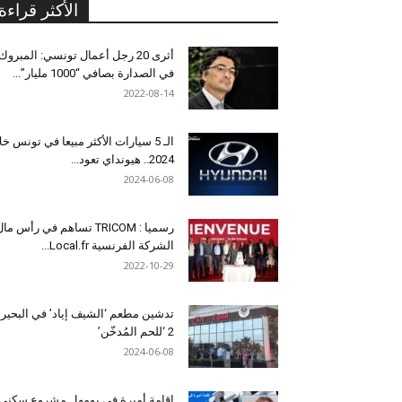
الأكثر قراءة
أثرى 20 رجل أعمال تونسي: المبروك
في الصدارة بصافي “1000 مليار”...
2022-08-14
الـ 5 سيارات الأكثر مبيعا في تونس خل
2024.. هيونداي تعود...
2024-06-08
رسميا : TRICOM تساهم في رأس ما
الشركة الفرنسية Local.fr...
2022-10-29
تدشين مطعم ‘الشيف إياد’ في البحير
2 ‘للحم المُدخّن’
2024-06-08
إقامة أميرة في بومهل مشروع سكني