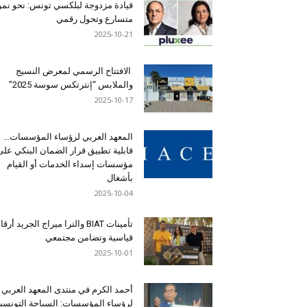
قيادة مزدوجة لبلكسي تونس: نحو نمو
متسارع وتحول رقمي
2025-10-21
الافتتاح الرسمي لمعرض النسيج
والملابس “إنترتكس سوسة 2025”
2025-10-17
المعهد العربي لرؤساء المؤسسات…
قابلية تطبيق قرار الضمان البنكي على
مؤسسات إسداء الخدمات أو القيام
بأشغال
2025-10-04
تأمينات BIAT والترا ميراج الجريد أرق
قياسية وتضامن مجتمعي
2025-10-01
أحمد الكرم في منتدى المعهد العربي
لرؤساء المؤسسات: السياحة التونسي