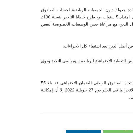
دة جدولة ديون الجمعيات الرياضية لحساب الصندوق
الوطني للضمان الاجتماعي الي حدود الثلاثية الثانية لسنة 2022 على امتداد 5 سنوات مع طرح خطايا التأخير بنسبة 100٪
صل الدين مع مراعاة بعض الوضعيات الخصوصية لبعض
ص للتغطية الاجتماعية للرياضيين ورياضي النخبة وذوي
وأكد وزير الشؤون الاجتماعية أن إجمالي ديون الجمعيات الرياضية تجاه الصندوق الوطني للضمان الاجتماعي قد بلغ 55
مليون دينار موزعة على ثماني جامعات رياضية معلنا ان اخر أجل للانخراط في العفو يوم 27 جويلية 2022 إلا أن إمكانية
ت.