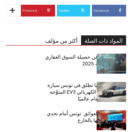
Pinterest
Twitter
Facebook
المواد ذات الصلة
أكثر من مؤلف
مبوب تكشف عن حصيلة السوق العقاري
في تونس لسنة 2025
سيتي كارز – كيا تطلق في تونس سيارة
الـدفع الرباعي الكهربائي EV3 المتوَّجة
بلقب سيارة العام عالميًا
بين الطموح والعوائق: تونس أمام تحدي
استعادة كفاءاتها بالخارج