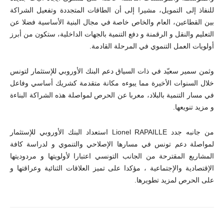
للنفاذ إلى التمويل، مشيرا إلى أن الطاقات المتجددة وتفعيل الشراكة
بين القطاعين، العام والخاص خاصة في مجال البنية الأساسية فضلا عن
التعليم والنقل و الرقمنة و دفع التنمية بالجهات الداخلية، ستكون من أبرز
أولويات العمل التنموي في المرحلة القادمة.
وثمن سمير سعيّد في ذات السياق دعم البنك الأوروبي للإستثمار لتونس
خلال السنوات الأخيرة مما يبوءه مكانة متقدمة كشريك أساسي وفاعل
في مسار التنمية بالبلاد، معربا عن الحرص لمواصلة هذه الشراكة البناءة
و مزيد تنويعها.
من جانبه جدد Lionel RAPAILLE استعداد البنك الأوروبي للإستثمار
لمواصلة دعم تونس في مسارها الإصلاحي والتنموي و لدراسة كافة
المشاريع المقترحة من الجانب التونسي اعتبارا لأولويتها و مردوديتها
الإقتصادية والإجتماعية ، مؤكدا على تميز العلاقات الثنائية وعراقتها و
على الحرص لمزيد تطويرها.