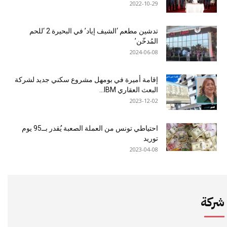
2022-10-29
تدشين مطعم ‘الشيف إياد’ في البحيرة 2 ‘للحم
المُدخّن’
2024-06-08
إقامة أميرة في بومهل مشروع سكني جديد لشركة
البعث العقاري IBM...
2023-12-02
احتياطي تونس من العملة الصعبة يُقدر بــ95 يوم
توريد
2023-04-08
شركة