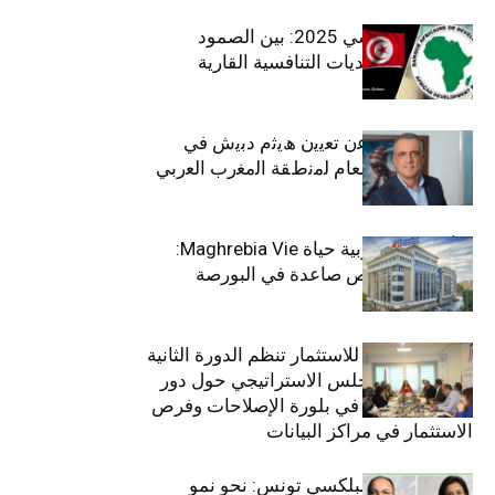
الاقتصاد التونسي 2025: بين الصمود
الاجتماعي وتحديات التنافسية القارية
ﺗﯾﺗرا ﺑﺎك ﺗﻌﻠن ﻋن ﺗﻌﯾﯾن ھﯾﺛم دﺑﯾش ﻓﻲ
ﻣﻧﺻب اﻟﻣدﯾر اﻟﻌﺎم ﻟﻣﻧطﻘﺔ اﻟﻣﻐرب اﻟﻌرﺑﻲ
وﻏرب أﻓرﯾﻘﯾﺎ
التأمينات المغربية حياة Maghrebia Vie:
فاعل رائد بفرص صاعدة في البورصة
(+34.8%)
الهيئة التونسية للاستثمار تنظم الدورة الثانية
والعشرين للمجلس الاستراتيجي حول دور
القطاع الخاص في بلورة الإصلاحات وفرص
الاستثمار في مراكز البيانات
قيادة مزدوجة لبلكسي تونس: نحو نمو