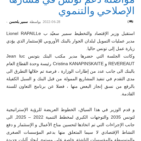
الإصلاحي والتنموي
0
2022-06-28
بواسطة
سمير بلحسن
-
استقبل وزير الإقتصاد والتخطيط سمير سعيّد ب Lionel RAPAILLe
مدير عمليات التمويل لبلدان الجوار بالبنك الأوروبي للإستثمار الذي يؤدي
زيارة عمل إلى تونس حاليا.
وكانت الجلسة التي حضرها مدير مكتب البنك بتونس Jean luc
REVEREAUT و Cristina KANAPINSKAITE رئيسة وحدة القطاع العام
بالبنك الى جانب عدد من إطارات الوزارة ، فرصة تم خلالها التطرق الى
مدى التقدم في تنفيذ المشاريع الممولة من قبل البنك و السبل الكفيلة
بالرفع من نسق إنجاز البعض منها ، فضلا عن برنامج التعاون للسنة
القادمة.
و قدم الوزير في هذا السياق، الخطوط العريضة للرؤية الإستراتيجية
لتونس 2035 والتوجهات الكبري لمخطط التنمية 2022 – 2025, الى
جانب الإجراءات التي تم اتخاذها لتحسين مناخ الأعمال و الإستثمار و دفع
النشاط الإقتصادي لا سيما المتعلق منها بدعم المؤسسات الصغرى
والمتوسطة والمؤسسات الناشئة خاصة على مستوى ايجاد آليات جديدة