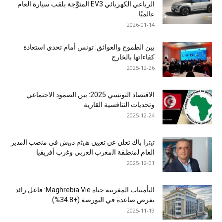
الرباعي الكهربائي EV3 المتوَّجة بلقب سيارة العام
عالميًا
2026-01-14
بين الطموح والعوائق: تونس أمام تحدي استعادة
كفاءاتها بالخارج
2025-12-26
الاقتصاد التونسي 2025: بين الصمود الاجتماعي
وتحديات التنافسية القارية
2025-12-24
ﺗﯾﺗرا ﺑﺎك ﺗﻌﻠن ﻋن ﺗﻌﯾﯾن ھﯾﺛم دﺑﯾش ﻓﻲ ﻣﻧﺻب اﻟﻣدﯾر
اﻟﻌﺎم ﻟﻣﻧطﻘﺔ اﻟﻣﻐرب اﻟﻌرﺑﻲ وﻏرب أﻓرﯾﻘﯾﺎ
2025-12-01
التأمينات المغربية حياة Maghrebia Vie: فاعل رائد
بفرص صاعدة في البورصة (+34.8%)
2025-11-19