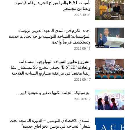
تأمينات BIAT والترا ميراج الجريد أرقام قياسية
وتضامن مجتمعي
2025-10-01
أحمد الكرم في منتدى المعهد العربي لرؤساء
المؤسسات: السياحة التونسية تواجه تحديات جديدة
وتستكشف فرصاً واعدة
2025-09-18
مشروع تطوير السياحة البيولوجية المستدامة
والعادلة “BioTED” يحتفي بتخرج 26 مستشارا بيئيا
ريفيا مختصا في مرافقة مشاريع السياحة الفلاحية
2025-09-17
مع سيليكتا الحلمة تكتبها صغير و تعيشها كبير …
2025-09-17
المنتدى الاقتصادي التونسي – الدورة التاسعة تحت
شعار “السياحة في تونس: نحو آفاق جديدة”