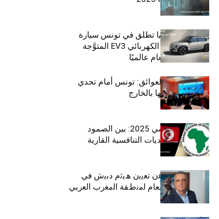
سيتي كارز – كيا تطلق في تونس سيارة
الـدفع الرباعي الكهربائي EV3 المتوَّجة
بلقب سيارة العام عالميًا
بين الطموح والعوائق: تونس أمام تحدي
استعادة كفاءاتها بالخارج
الاقتصاد التونسي 2025: بين الصمود
الاجتماعي وتحديات التنافسية القارية
ﺗﯾﺗرا ﺑﺎك ﺗﻌﻠن ﻋن ﺗﻌﯾﯾن ھﯾﺛم دﺑﯾش ﻓﻲ
ﻣﻧﺻب اﻟﻣدﯾر اﻟﻌﺎم ﻟﻣﻧطﻘﺔ اﻟﻣﻐرب اﻟﻌرﺑﻲ
وﻏرب أﻓرﯾﻘﯾﺎ