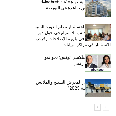
التأمينات المغربية حياة Maghrebia Vie:
فاعل رائد بفرص صاعدة في البورصة
(+34.8%)
الهيئة التونسية للاستثمار تنظم الدورة الثانية
والعشرين للمجلس الاستراتيجي حول دور
القطاع الخاص في بلورة الإصلاحات وفرص
الاستثمار في مراكز البيانات
قيادة مزدوجة لبلكسي تونس: نحو نمو
متسارع وتحول رقمي
الافتتاح الرسمي لمعرض النسيج والملابس
“إنترتكس سوسة 2025”