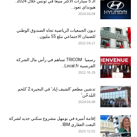
الـ 5 سيارات الأكثر مبيعا في تونس خلال 2024..
هيونداي تعود...
2024-06-08
ديون الجمعيات الرياضية تجاه الصندوق الوطني
للضمان الاجتماعي تبلغ 55 مليون...
2022-06-21
رسميا : TRICOM تساهم في رأس مال الشركة
الفرنسية Local.fr...
2022-10-29
تدشين مطعم ‘الشيف إياد’ في البحيرة 2 ‘للحم
المُدخّن’
2024-06-08
إقامة أميرة في بومهل مشروع سكني جديد لشركة
البعث العقاري IBM...
2023-12-02