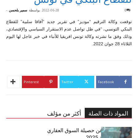
0
2022-06-28
بواسطة
سمير بلحسن
-
توقعت وكالة الترقيم “موديز” في تقرير جديد “آفاقا سلبية” للقطاع
البنكي التونسي، “في ظل تواصل عدم الاستقرار السياسي والإقتصادي،
وذلك وفق ما نشرته وكالة تونس افريقيا للأنباء في خبر عاجل لها اليوم
الثلاثاء 28 جوان 2022.
Pinterest
Twitter
Facebook
المواد ذات الصلة
أكثر من مؤلف
مبوب تكشف عن حصيلة السوق العقاري
في تونس لسنة 2025