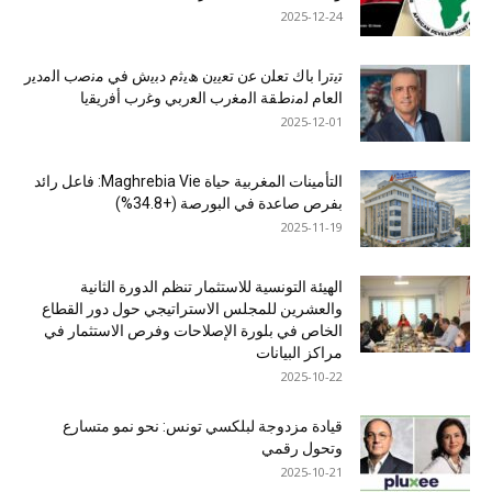
2025-12-24
ﺗﯾﺗرا ﺑﺎك ﺗﻌﻠن ﻋن ﺗﻌﯾﯾن ھﯾﺛم دﺑﯾش ﻓﻲ ﻣﻧﺻب اﻟﻣدﯾر
اﻟﻌﺎم ﻟﻣﻧطﻘﺔ اﻟﻣﻐرب اﻟﻌرﺑﻲ وﻏرب أﻓرﯾﻘﯾﺎ
2025-12-01
التأمينات المغربية حياة Maghrebia Vie: فاعل رائد
بفرص صاعدة في البورصة (+34.8%)
2025-11-19
الهيئة التونسية للاستثمار تنظم الدورة الثانية
والعشرين للمجلس الاستراتيجي حول دور القطاع
الخاص في بلورة الإصلاحات وفرص الاستثمار في
مراكز البيانات
2025-10-22
قيادة مزدوجة لبلكسي تونس: نحو نمو متسارع
وتحول رقمي
2025-10-21