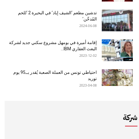
تدشين مطعم ‘الشيف إياد’ في البحيرة 2 ‘للحم
المُدخّن’
2024-06-08
إقامة أميرة في بومهل مشروع سكني جديد لشركة
البعث العقاري IBM...
2023-12-02
احتياطي تونس من العملة الصعبة يُقدر بــ95 يوم
توريد
2023-04-08
شركة