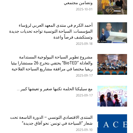
وتضامن مجتمعي
2025-10-01
أحمد الكرم في منتدى المعهد العربي لرؤساء
المؤسسات: السياحة التونسية تواجه تحديات جديدة
وتستكشف فرصاً واعدة
2025-09-18
مشروع تطوير السياحة البيولوجية المستدامة
والعادلة “BioTED” يحتفي بتخرج 26 مستشارا بيئيا
ريفيا مختصا في مرافقة مشاريع السياحة الفلاحية
2025-09-17
مع سيليكتا الحلمة تكتبها صغير و تعيشها كبير …
2025-09-17
المنتدى الاقتصادي التونسي – الدورة التاسعة تحت
شعار “السياحة في تونس: نحو آفاق جديدة”
2025-09-10