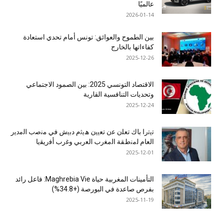
عالميًا
2026-01-14
بين الطموح والعوائق: تونس أمام تحدي استعادة
كفاءاتها بالخارج
2025-12-26
الاقتصاد التونسي 2025: بين الصمود الاجتماعي
وتحديات التنافسية القارية
2025-12-24
ﺗﯾﺗرا ﺑﺎك ﺗﻌﻠن ﻋن ﺗﻌﯾﯾن ھﯾﺛم دﺑﯾش ﻓﻲ ﻣﻧﺻب اﻟﻣدﯾر
اﻟﻌﺎم ﻟﻣﻧطﻘﺔ اﻟﻣﻐرب اﻟﻌرﺑﻲ وﻏرب أﻓرﯾﻘﯾﺎ
2025-12-01
التأمينات المغربية حياة Maghrebia Vie: فاعل رائد
بفرص صاعدة في البورصة (+34.8%)
2025-11-19