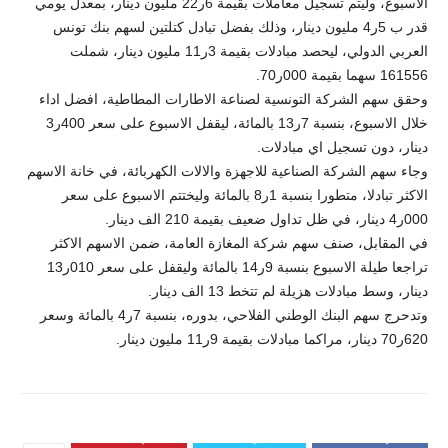
الاسبوع، وليتم تسجيل معاملات بقيمة 6ر22 مليون دينار، بمعدل يومي
قدر ب 5ر4 مليون دينار، وذلك بفضل تبادل كتلتين لسهم بنك تونس
العربي الدولي، ليحصد مبادلات بقيمة 3ر11 مليون دينار، شملت
161556 سهما بقيمة 000ر70.
وحقق سهم الشركة التونسية لصناعة الاطارات المطاطية، افضل اداء
خلال الاسبوع، بنسبة 7ر13 بالمائة، ليقفل الاسبوع على سعر 400ر3
دينار، دون تسجيل اي مبادلات.
وجاء سهم الشركة الصناعية للاجهزة والالات الكهربائة، في خانة الاسهم
الاكثر تبادلا، متطورا بنسبة 1ر8 بالمائة وليختتم الاسبوع على سعر
000ر4 دينار، في ظل تداول ضعيف بقيمة 210 الف دينار.
في المقابل، صنف سهم شركة المغازة العامة، ضمن الاسهم الاكثر
تراجعا طيلة الاسبوع بنسبة 9ر14 بالمائة وليقفل على سعر 010ر13
دينار، وسط مبادلات هزيلة لم تتخط 13 الف دينار.
وتدحرج سهم البنك الوطني الفلاحي، بدوره، بنسبة 7ر4 بالمائة وسعر
620ر70 دينار، مراكما مبادلات بقيمة 9ر11 مليون دينار.