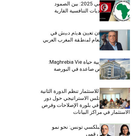
الاقتصاد التونسي 2025: بين الصمود
الاجتماعي وتحديات التنافسية القارية
ﺗﯾﺗرا ﺑﺎك ﺗﻌﻠن ﻋن ﺗﻌﯾﯾن ھﯾﺛم دﺑﯾش ﻓﻲ
ﻣﻧﺻب اﻟﻣدﯾر اﻟﻌﺎم ﻟﻣﻧطﻘﺔ اﻟﻣﻐرب اﻟﻌرﺑﻲ
وﻏرب أﻓرﯾﻘﯾﺎ
التأمينات المغربية حياة Maghrebia Vie:
فاعل رائد بفرص صاعدة في البورصة
(+34.8%)
الهيئة التونسية للاستثمار تنظم الدورة الثانية
والعشرين للمجلس الاستراتيجي حول دور
القطاع الخاص في بلورة الإصلاحات وفرص
الاستثمار في مراكز البيانات
قيادة مزدوجة لبلكسي تونس: نحو نمو
متسارع وتحول رقمي