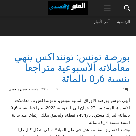
الرئيسية
- آخر الأخبار
بورصة تونس: توننداكس ينهي
معاملاته الأسبوعية متراجعا
بنسبة 6ر0 بالمائة
0
2022-07-03
بواسطة
سمير بلحسن
-
أنهى مؤشر بورصة الاوراق المالية بتونس، « توننداكس »، معاملات
الاسبوع، الممتد من 27 جوان الى 1 جويلية 2022، متراجعا بنسبة 6ر0
بالمائة، ليدرك مستوى 5ر7494 نقطة، وليحقق بذلك ارتفاعا منذ بداية
السنة بنسبة 4ر6 بالمائة.
وشهد الاسبوع نسقا تصاعديا في ظل المبادلات في شكل كتل طيلة