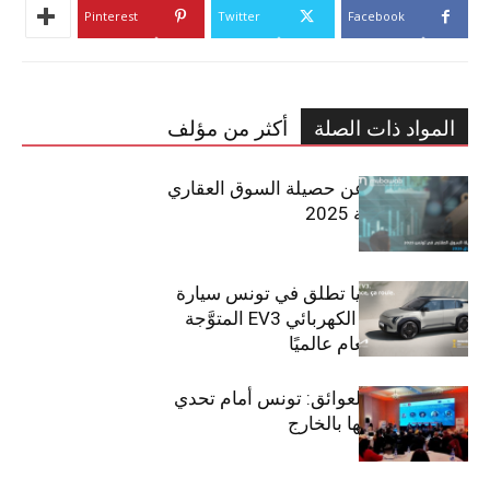
Pinterest
Twitter
Facebook
المواد ذات الصلة
أكثر من مؤلف
مبوب تكشف عن حصيلة السوق العقاري
في تونس لسنة 2025
سيتي كارز – كيا تطلق في تونس سيارة
الـدفع الرباعي الكهربائي EV3 المتوَّجة
بلقب سيارة العام عالميًا
بين الطموح والعوائق: تونس أمام تحدي
استعادة كفاءاتها بالخارج