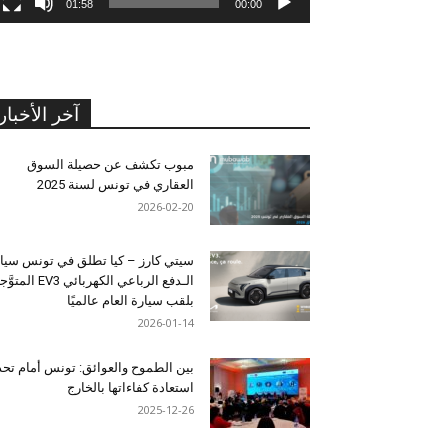
01:58
00:00
آخر الأخبار
مبوب تكشف عن حصيلة السوق
العقاري في تونس لسنة 2025
2026-02-20
سيتي كارز – كيا تطلق في تونس سيا
الـدفع الرباعي الكهربائي EV3 المت
بلقب سيارة العام عالميًا
2026-01-14
بين الطموح والعوائق: تونس أمام تح
استعادة كفاءاتها بالخارج
2025-12-26