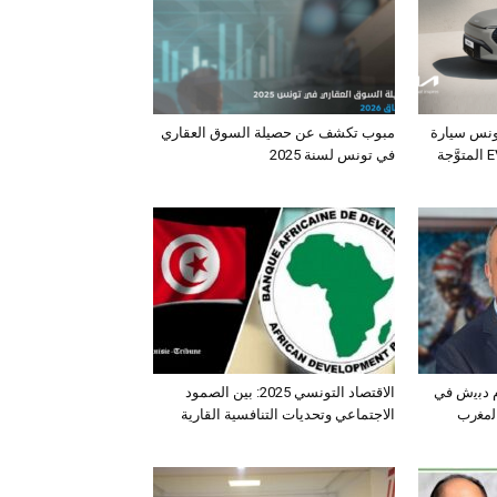
ونس سيارة
مبوب تكشف عن حصيلة السوق العقاري
الـدفع الرباعي الكهربائي EV3 المتوَّجة
في تونس لسنة 2025
ﺛم دﺑﯾش ﻓﻲ
الاقتصاد التونسي 2025: بين الصمود
اﻟﻣﻐرب
الاجتماعي وتحديات التنافسية القارية