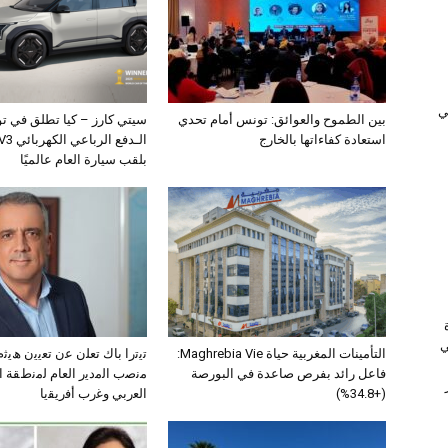
ﻲ
بين الطموح والعوائق: تونس أمام تحدي
سيتي كارز – كيا تطلق في ت
استعادة كفاءاتها بالخارج
بلقب سيارة العام عالميًا
ي
التأمينات المغربية حياة Maghrebia Vie:
ﺗﯾﺗرا ﺑﺎك ﺗﻌﻠن ﻋن ﺗﻌﯾﯾن ھﯾ
فاعل رائد بفرص صاعدة في البورصة
ﻣﻧﺻب اﻟﻣدﯾر اﻟﻌﺎم ﻟﻣﻧطﻘﺔ 
(+34.8%)
اﻟﻌرﺑﻲ وﻏرب أﻓرﯾﻘﯾﺎ