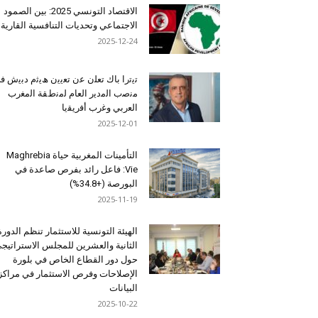
الاقتصاد التونسي 2025: بين الصمود
الاجتماعي وتحديات التنافسية القارية
2025-12-24
ﺗﯾﺗرا ﺑﺎك ﺗﻌﻠن ﻋن ﺗﻌﯾﯾن ھﯾﺛم دﺑﯾش ﻓ
ﻣﻧﺻب اﻟﻣدﯾر اﻟﻌﺎم ﻟﻣﻧطﻘﺔ اﻟﻣﻐرب
اﻟﻌرﺑﻲ وﻏرب أﻓرﯾﻘﯾﺎ
2025-12-01
التأمينات المغربية حياة Maghrebia
Vie: فاعل رائد بفرص صاعدة في
البورصة (+34.8%)
2025-11-19
الهيئة التونسية للاستثمار تنظم الدورة
الثانية والعشرين للمجلس الاستراتيج
حول دور القطاع الخاص في بلورة
الإصلاحات وفرص الاستثمار في مراكز
البيانات
2025-10-22