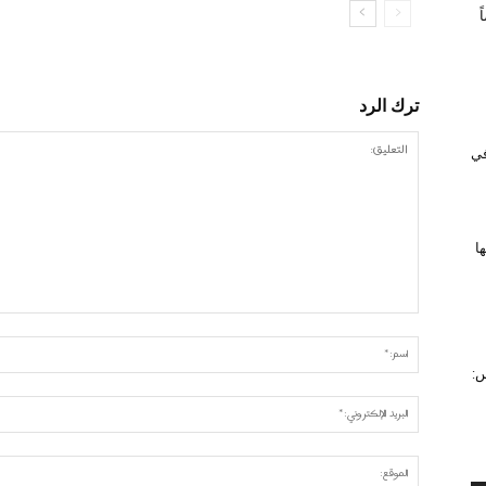
ترك الرد
 في
ا
س: