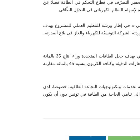
تحفيز التصرّف في قطاع التحكم في الطاقة فضلا عن
إسهام النظام الكهربائي في التحوّل الطّاقي.
نسي » في إطار ورشة للتنظيم العملي للمشروع بهدف
ذه خلال الفترة 2022 /2025، بحسب ما أوردته الشركة التونسيّة للكهرباء والغاز في بلاغ أصدرته،
ويعكس المشروع الانخراط الفعلي لتونس في مسار الانتقال الطاقي بهدف جعل الطاقات المتجددة وراء انتاج 35 بالمائة
من الكهرباء الجملية في أفق سنة 2030 مع التقليص من انبعاثات الغازات الدفيئة وكثافة الكربون بنسبة 45 بالمائة مقارنة
ة لخدمات وتكنولوجيات النجاعة الطاقية، خصوصا، لدى
ة الى تنامي الحاجة من الطاقة في تونس دون أن يكون