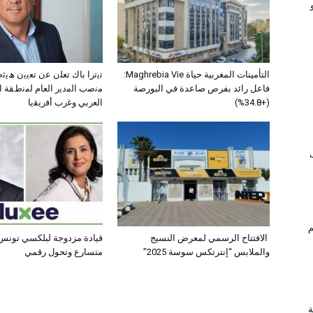
التأمينات المغربية حياة Maghrebia Vie:
ﺗﯾﺗرا ﺑﺎك ﺗﻌﻠن ﻋن ﺗﻌﯾﯾن ھﯾ
فاعل رائد بفرص صاعدة في البورصة
ﻣﻧﺻب اﻟﻣدﯾر اﻟﻌﺎم ﻟﻣﻧطﻘﺔ 
(+34.8%)
اﻟﻌرﺑﻲ وﻏرب أﻓرﯾﻘﯾﺎ
ام
الافتتاح الرسمي لمعرض النسيج
قيادة مزدوجة لبلكسي تونس:
والملابس “إنترتكس سوسة 2025”
متسارع وتحول رقمي
ة