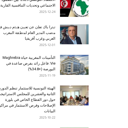
الاجتماعي وتحديات التنافسية القارية
2025-12-24
ﺗﯾﺗرا ﺑﺎك ﺗﻌﻠن ﻋن ﺗﻌﯾﯾن ھﯾﺛم دﺑﯾش ﻓ
ﻣﻧﺻب اﻟﻣدﯾر اﻟﻌﺎم ﻟﻣﻧطﻘﺔ اﻟﻣﻐرب
اﻟﻌرﺑﻲ وﻏرب أﻓرﯾﻘﯾﺎ
2025-12-01
التأمينات المغربية حياة Maghrebia
Vie: فاعل رائد بفرص صاعدة في
البورصة (+34.8%)
2025-11-19
الهيئة التونسية للاستثمار تنظم الدورة
الثانية والعشرين للمجلس الاستراتيج
حول دور القطاع الخاص في بلورة
الإصلاحات وفرص الاستثمار في مراكز
البيانات
2025-10-22