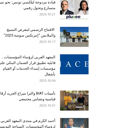
قيادة مزدوجة لبلكسي تونس: نحو نمو
متسارع وتحول رقمي
2025-10-21
الافتتاح الرسمي لمعرض النسيج
والملابس “إنترتكس سوسة 2025”
2025-10-17
المعهد العربي لرؤساء المؤسسات…
قابلية تطبيق قرار الضمان البنكي على
مؤسسات إسداء الخدمات أو القيام
بأشغال
2025-10-04
تأمينات BIAT والترا ميراج الجريد أرق
قياسية وتضامن مجتمعي
2025-10-01
أحمد الكرم في منتدى المعهد العربي
لرؤساء المؤسسات: السياحة التونسي