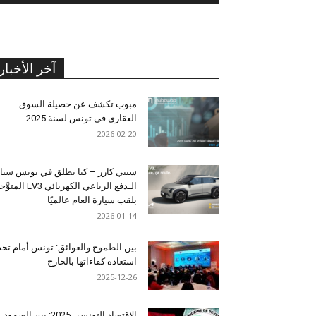
آخر الأخبار
مبوب تكشف عن حصيلة السوق
العقاري في تونس لسنة 2025
2026-02-20
سيتي كارز – كيا تطلق في تونس سيا
الـدفع الرباعي الكهربائي EV3 المت
بلقب سيارة العام عالميًا
2026-01-14
بين الطموح والعوائق: تونس أمام تح
استعادة كفاءاتها بالخارج
2025-12-26
الاقتصاد التونسي 2025: بين الصمود