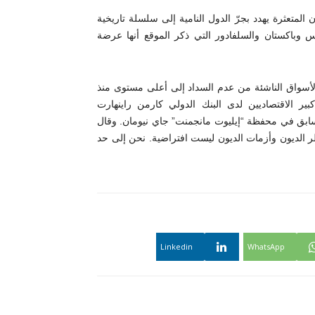
 المتعثرة يهدد بجرّ الدول النامية إلى سلسلة تاريخية
 وباكستان والسلفادور التي ذكر الموقع أنها عرضة
 الأسواق الناشئة من عدم السداد إلى أعلى مستوى منذ
بير الاقتصاديين لدى البنك الدولي كارمن راينهارت
سابق في محفظة “إيليوت مانجمنت” جاي نيومان. وقال
طر الديون وأزمات الديون ليست افتراضية. نحن إلى حد
Linkedin
WhatsApp