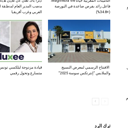
التأمينات المغربية حياة Maghrebia Vie:
ﺗﯾﺗرا ﺑﺎك ﺗﻌﻠن ﻋن ﺗﻌﯾﯾن ھﯾ
فاعل رائد بفرص صاعدة في البورصة
ﻣﻧﺻب اﻟﻣدﯾر اﻟﻌﺎم ﻟﻣﻧطﻘﺔ 
(+34.8%)
اﻟﻌرﺑﻲ وﻏرب أﻓرﯾﻘﯾﺎ
الافتتاح الرسمي لمعرض النسيج
قيادة مزدوجة لبلكسي تونس:
والملابس “إنترتكس سوسة 2025”
متسارع وتحول رقمي
ام
ترك الرد