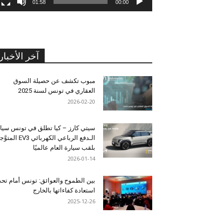
01:58
00:00
آخر الأخبار
مبوب تكشف عن حصيلة السوق
العقاري في تونس لسنة 2025
2026-02-20
سيتي كارز – كيا تطلق في تونس سيا
الـدفع الرباعي الكهربائي EV3 المت
بلقب سيارة العام عالميًا
2026-01-14
بين الطموح والعوائق: تونس أمام تح
استعادة كفاءاتها بالخارج
2025-12-26