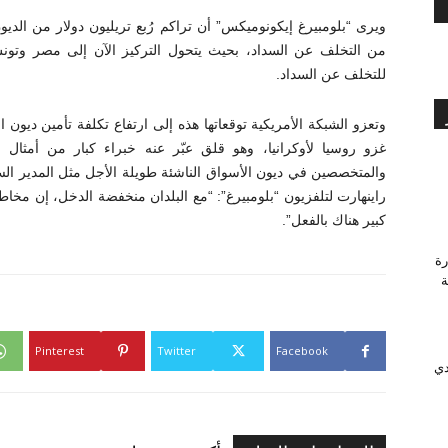
ويرى “بلومبيرغ إيكونوميكس” أن تراكم رُبع تريليون دولار من الديون
من التخلف عن السداد، بحيث يتحول التركيز الآن إلى مصر وتونس
للتخلف عن السداد.
وتعزو الشبكة الأمريكية توقعاتها هذه إلى ارتفاع تكلفة تأمين ديون
غزو روسيا لأوكرانيا، وهو قلق عبّر عنه خبراء كبار من أمثال ك
والمتخصصين في ديون الأسواق الناشئة طويلة الأجل مثل المدير ال
راينهارت لتلفزيون “بلومبيرغ”: “مع البلدان منخفضة الدخل، إن مخا
كبير هناك بالفعل”.
رة
وَّجة
Pinterest
Twitter
Facebook
دي