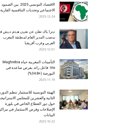
الاقتصاد التونسي 2025: بين الصمود
الاجتماعي وتحديات التنافسية القارية
2025-12-24
ﺗﯾﺗرا ﺑﺎك ﺗﻌﻠن ﻋن ﺗﻌﯾﯾن ھﯾﺛم دﺑﯾش ﻓ
ﻣﻧﺻب اﻟﻣدﯾر اﻟﻌﺎم ﻟﻣﻧطﻘﺔ اﻟﻣﻐرب
اﻟﻌرﺑﻲ وﻏرب أﻓرﯾﻘﯾﺎ
2025-12-01
التأمينات المغربية حياة Maghrebia
Vie: فاعل رائد بفرص صاعدة في
البورصة (+34.8%)
2025-11-19
الهيئة التونسية للاستثمار تنظم الدورة
الثانية والعشرين للمجلس الاستراتيج
حول دور القطاع الخاص في بلورة
الإصلاحات وفرص الاستثمار في مراكز
البيانات
2025-10-22