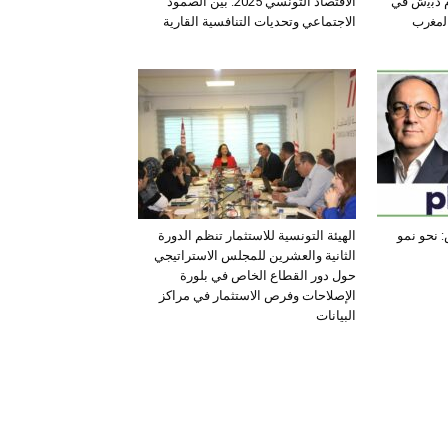
ﺛم دﺑﯾش ﻓﻲ
الاقتصاد التونسي 2025: بين الصمود
اﻟﻣﻐرب
الاجتماعي وتحديات التنافسية القارية
 نحو نمو
الهيئة التونسية للاستثمار تنظم الدورة
الثانية والعشرين للمجلس الاستراتيجي
حول دور القطاع الخاص في بلورة
الإصلاحات وفرص الاستثمار في مراكز
البيانات