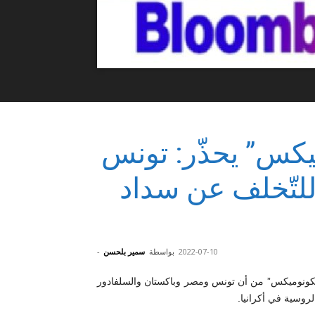
يكس” يحذّر: تونس
للتّخلف عن سداد
2022-07-10
بواسطة
سمير بلحسن
-
يكونوميكس” من أن تونس ومصر وباكستان والسلفادور
روسية في أكرانيا.