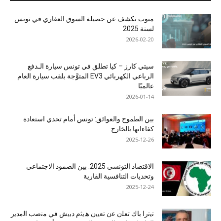
مبوب تكشف عن حصيلة السوق العقاري في تونس
لسنة 2025
2026-02-20
سيتي كارز – كيا تطلق في تونس سيارة الـدفع
الرباعي الكهربائي EV3 المتوَّجة بلقب سيارة العام
عالميًا
2026-01-14
بين الطموح والعوائق: تونس أمام تحدي استعادة
كفاءاتها بالخارج
2025-12-26
الاقتصاد التونسي 2025: بين الصمود الاجتماعي
وتحديات التنافسية القارية
2025-12-24
ﺗﯾﺗرا ﺑﺎك ﺗﻌﻠن ﻋن ﺗﻌﯾﯾن ھﯾﺛم دﺑﯾش ﻓﻲ ﻣﻧﺻب اﻟﻣدﯾر