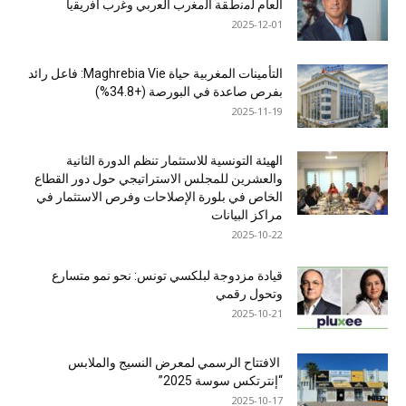
اﻟﻌﺎم ﻟﻣﻧطﻘﺔ اﻟﻣﻐرب اﻟﻌرﺑﻲ وﻏرب أﻓرﯾﻘﯾﺎ
2025-12-01
التأمينات المغربية حياة Maghrebia Vie: فاعل رائد
بفرص صاعدة في البورصة (+34.8%)
2025-11-19
الهيئة التونسية للاستثمار تنظم الدورة الثانية
والعشرين للمجلس الاستراتيجي حول دور القطاع
الخاص في بلورة الإصلاحات وفرص الاستثمار في
مراكز البيانات
2025-10-22
قيادة مزدوجة لبلكسي تونس: نحو نمو متسارع
وتحول رقمي
2025-10-21
الافتتاح الرسمي لمعرض النسيج والملابس
“إنترتكس سوسة 2025”
2025-10-17