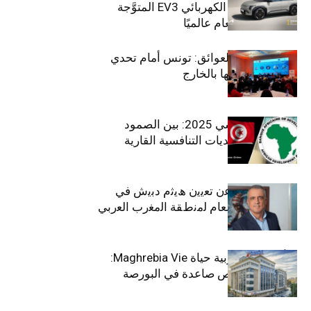
الـدفع الرباعي الكهربائي EV3 المتوَّجة
بلقب سيارة العام عالميًا
بين الطموح والعوائق: تونس أمام تحدي
استعادة كفاءاتها بالخارج
الاقتصاد التونسي 2025: بين الصمود
الاجتماعي وتحديات التنافسية القارية
ﺗﯾﺗرا ﺑﺎك ﺗﻌﻠن ﻋن ﺗﻌﯾﯾن ھﯾﺛم دﺑﯾش ﻓﻲ
ﻣﻧﺻب اﻟﻣدﯾر اﻟﻌﺎم ﻟﻣﻧطﻘﺔ اﻟﻣﻐرب اﻟﻌرﺑﻲ
وﻏرب أﻓرﯾﻘﯾﺎ
التأمينات المغربية حياة Maghrebia Vie:
فاعل رائد بفرص صاعدة في البورصة
(+34.8%)