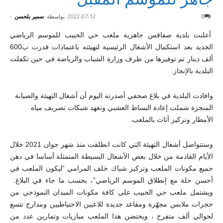
0
2022-07-12
بواسطة
سمير بلحسن
-
أعلنت بلدية صفاقس جاهزية ملعب حي الحبيب للموسم الرياضي
الجديد بعد استكمال الأشغال الرئيسية لتهيئته باعتمادات قدرت ب600
ألف دينار تم توفيرها من طرف وزارة الشباب والرياضة في حين تكفلت
البلدية بالإنجاز.
وافادت البلدية في بلاغ صحفي أصدرته اليوم أن أشغال التهيئة والصيانة
المنجزة شملت إعادة البساط العشبي وتعهد شبكات تصريف مياه
الأمطار وتركيز أثاث بالملعب.
وستتواصل أشغال التهيئة التي كانت انطلقت منذ شهر جوان 2021 خلال
الأيام القادمة من خلال بعض الأشغال البسيطة المتمثلة أساسا في دهن
جميع مكونات الملعب وتركيز شباك خلف المرامي “ليكون الملعب في
أحسن حلة مع إنطلاق الموسم الرياضي”، بحسب ما جاء في البلاغ.
ويشتمل ملعب حي الحبيب على كافة مكونات الميدان النموذجي من
حجرات ملابس مجهّزة ومقاعد جديدة للاعبين الاحتياطيين ومدارج تتسع
لحوالي ألف متفرج ، ويحتضن هذا الملعب مباريات وتمارين عدد من