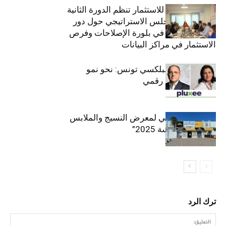
الهيئة التونسية للاستثمار تنظم الدورة الثانية
والعشرين للمجلس الاستراتيجي حول دور
القطاع الخاص في بلورة الإصلاحات وفرص
الاستثمار في مراكز البيانات
قيادة مزدوجة لبلكسي تونس: نحو نمو
متسارع وتحول رقمي
الافتتاح الرسمي لمعرض النسيج والملابس
“إنترتكس سوسة 2025”
ترك الرد