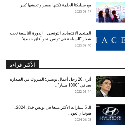
مع سيليكتا الحلمة تكتبها صغير و تعيشها كبير …
2025-09-17
المنتدى الاقتصادي التونسي – الدورة التاسعة تحت
شعار “السياحة في تونس: نحو آفاق جديدة”
2025-09-10
الأكثر قراءة
أثرى 20 رجل أعمال تونسي: المبروك في الصدارة
بصافي “1000 مليار”...
2022-08-14
الـ 5 سيارات الأكثر مبيعا في تونس خلال 2024..
هيونداي تعود...
2024-06-08