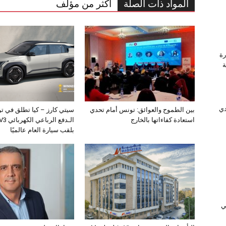
المواد ذات الصلة
أكثر من مؤلف
رة
وَّجة
دي
بين الطموح والعوائق: تونس أمام تحدي
سيتي كارز – كيا تطلق في ت
استعادة كفاءاتها بالخارج
بلقب سيارة العام عالميًا
ﻲ