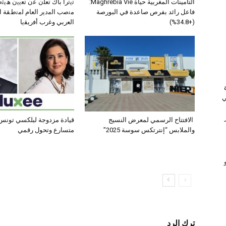
التأمينات المغربية حياة Maghrebia Vie:
ﺗﯾﺗرا ﺑﺎك ﺗﻌﻠن ﻋن ﺗﻌﯾﯾن ھﯾ
فاعل رائد بفرص صاعدة في البورصة
ﻣﻧﺻب اﻟﻣدﯾر اﻟﻌﺎم ﻟﻣﻧطﻘﺔ 
(+34.8%)
اﻟﻌرﺑﻲ وﻏرب أﻓرﯾﻘﯾﺎ
ي
الافتتاح الرسمي لمعرض النسيج
قيادة مزدوجة لبلكسي تونس:
والملابس “إنترتكس سوسة 2025”
متسارع وتحول رقمي
ترك الرد