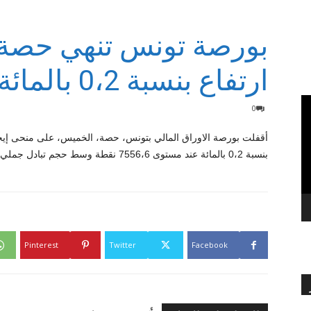
بورصة تونس تنهي حصة
بالعربي
ارتفاع بنسبة 0،2 بالمائة
0
أقفلت بورصة الاوراق المالي بتونس، حصة، الخميس، على منحى إيجا
بنسبة 0،2 بالمائة عند مستوى 7556،6 نقطة وسط حجم تبادل جملي بلغت قيمته 2،5 مليون دينار،
Pinterest
Twitter
Facebook