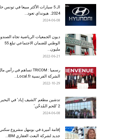
الـ 5 سيارات الأكثر مبيعا في تونس خل
2024.. هيونداي تعود...
2024-06-08
ديون الجمعيات الرياضية تجاه الصندو
الوطني للضمان الاجتماعي تبلغ 55
مليون...
2022-06-21
رسميا : TRICOM تساهم في رأس ما
الشركة الفرنسية Local.fr...
2022-10-29
تدشين مطعم ‘الشيف إياد’ في البحير
2 ‘للحم المُدخّن’
2024-06-08
إقامة أميرة في بومهل مشروع سكني
جديد لشركة البعث العقاري IBM...