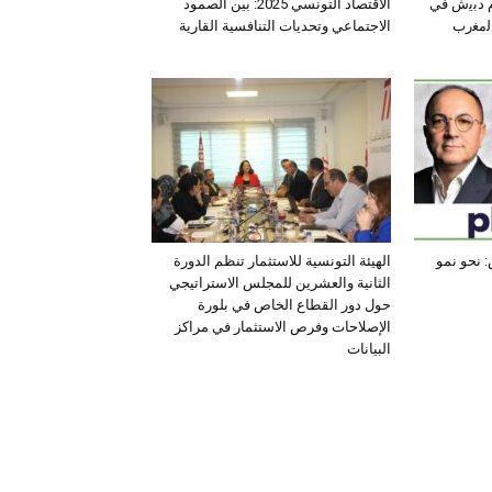
ﺛم دﺑﯾش ﻓﻲ
الاقتصاد التونسي 2025: بين الصمود
اﻟﻣﻐرب
الاجتماعي وتحديات التنافسية القارية
 نحو نمو
الهيئة التونسية للاستثمار تنظم الدورة
الثانية والعشرين للمجلس الاستراتيجي
حول دور القطاع الخاص في بلورة
الإصلاحات وفرص الاستثمار في مراكز
البيانات