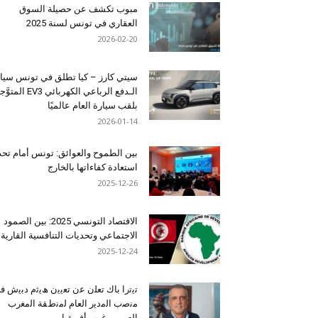
مبوب تكشف عن حصيلة السوق
العقاري في تونس لسنة 2025
2026-02-20
سيتي كارز – كيا تطلق في تونس سيا
الـدفع الرباعي الكهربائي EV3 المت
بلقب سيارة العام عالميًا
2026-01-14
بين الطموح والعوائق: تونس أمام تح
استعادة كفاءاتها بالخارج
2025-12-26
الاقتصاد التونسي 2025: بين الصمود
الاجتماعي وتحديات التنافسية القارية
2025-12-24
ﺗﯾﺗرا ﺑﺎك ﺗﻌﻠن ﻋن ﺗﻌﯾﯾن ھﯾﺛم دﺑﯾش ﻓ
ﻣﻧﺻب اﻟﻣدﯾر اﻟﻌﺎم ﻟﻣﻧطﻘﺔ اﻟﻣﻐرب
اﻟﻌرﺑﻲ وﻏرب أﻓرﯾﻘﯾﺎ