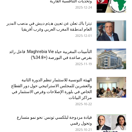
وتحديات التنافسية القارية
2025-12-24
ﺗﯾﺗرا ﺑﺎك ﺗﻌﻠن ﻋن ﺗﻌﯾﯾن ھﯾﺛم دﺑﯾش ﻓﻲ ﻣﻧﺻب اﻟﻣدﯾر
اﻟﻌﺎم ﻟﻣﻧطﻘﺔ اﻟﻣﻐرب اﻟﻌرﺑﻲ وﻏرب أﻓرﯾﻘﯾﺎ
2025-12-01
التأمينات المغربية حياة Maghrebia Vie: فاعل رائد
بفرص صاعدة في البورصة (+34.8%)
2025-11-19
الهيئة التونسية للاستثمار تنظم الدورة الثانية
والعشرين للمجلس الاستراتيجي حول دور القطاع
الخاص في بلورة الإصلاحات وفرص الاستثمار في
مراكز البيانات
2025-10-22
قيادة مزدوجة لبلكسي تونس: نحو نمو متسارع
وتحول رقمي
2025-10-21