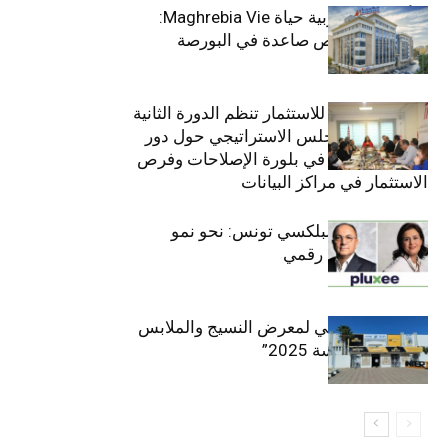
التأمينات المغربية حياة Maghrebia Vie:
فاعل رائد بفرص صاعدة في البورصة
(+34.8%)
الهيئة التونسية للاستثمار تنظم الدورة الثانية
والعشرين للمجلس الاستراتيجي حول دور
القطاع الخاص في بلورة الإصلاحات وفرص
الاستثمار في مراكز البيانات
قيادة مزدوجة لبلكسي تونس: نحو نمو
متسارع وتحول رقمي
الافتتاح الرسمي لمعرض النسيج والملابس
“إنترتكس سوسة 2025”