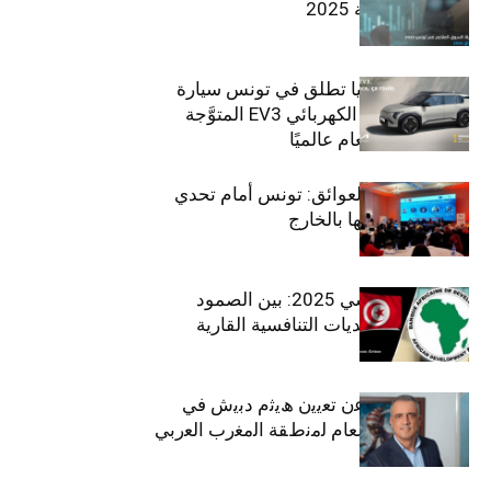
في تونس لسنة 2025
سيتي كارز – كيا تطلق في تونس سيارة
الـدفع الرباعي الكهربائي EV3 المتوَّجة
بلقب سيارة العام عالميًا
بين الطموح والعوائق: تونس أمام تحدي
استعادة كفاءاتها بالخارج
الاقتصاد التونسي 2025: بين الصمود
الاجتماعي وتحديات التنافسية القارية
ﺗﯾﺗرا ﺑﺎك ﺗﻌﻠن ﻋن ﺗﻌﯾﯾن ھﯾﺛم دﺑﯾش ﻓﻲ
ﻣﻧﺻب اﻟﻣدﯾر اﻟﻌﺎم ﻟﻣﻧطﻘﺔ اﻟﻣﻐرب اﻟﻌرﺑﻲ
وﻏرب أﻓرﯾﻘﯾﺎ