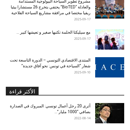
مشروع تطوير السياحة البيولوجية المستدامة
والعادلة “BioTED” يحتفي بتخرج 26 مستشارا بيئيا
ريفيا مختصا في مرافقة مشاريع السياحة الفلاحية
2025-09-17
مع سيليكتا الحلمة تكتبها صغير و تعيشها كبير …
2025-09-17
المنتدى الاقتصادي التونسي – الدورة التاسعة تحت
شعار “السياحة في تونس: نحو آفاق جديدة”
2025-09-10
الأكثر قراءة
أثرى 20 رجل أعمال تونسي: المبروك في الصدارة
بصافي “1000 مليار”...
2022-08-14