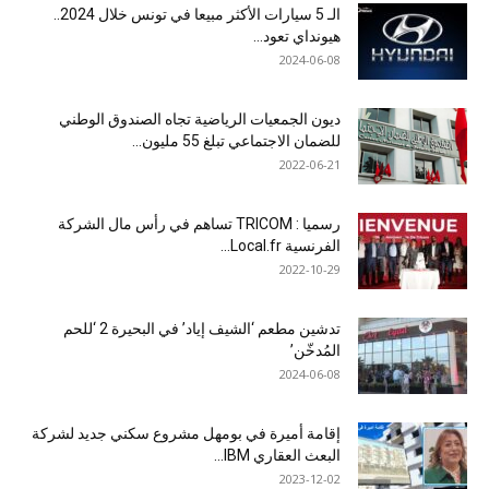
الـ 5 سيارات الأكثر مبيعا في تونس خلال 2024..
هيونداي تعود...
2024-06-08
ديون الجمعيات الرياضية تجاه الصندوق الوطني
للضمان الاجتماعي تبلغ 55 مليون...
2022-06-21
رسميا : TRICOM تساهم في رأس مال الشركة
الفرنسية Local.fr...
2022-10-29
تدشين مطعم ‘الشيف إياد’ في البحيرة 2 ‘للحم
المُدخّن’
2024-06-08
إقامة أميرة في بومهل مشروع سكني جديد لشركة
البعث العقاري IBM...
2023-12-02