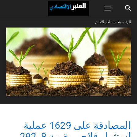
الرئيسية
- آخر الأخبار
المصادقة على 1629 عملية
استثمار فلاحي بقيمة 8ر292