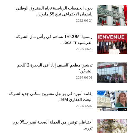
ديون الجمعيات الرياضية تجاه الصندوق الوطني
للضمان الاجتماعي تبلغ 55 مليون...
2022-06-21
رسميا : TRICOM تساهم في رأس مال الشركة
الفرنسية Local.fr...
2022-10-29
تدشين مطعم ‘الشيف إياد’ في البحيرة 2 ‘للحم
المُدخّن’
2024-06-08
إقامة أميرة في بومهل مشروع سكني جديد لشركة
البعث العقاري IBM...
2023-12-02
احتياطي تونس من العملة الصعبة يُقدر بــ95 يوم
توريد