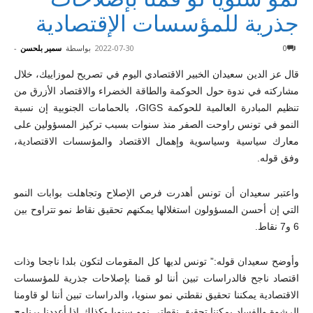
جذرية للمؤسسات الإقتصادية
0
2022-07-30
بواسطة
سمير بلحسن
-
قال عز الدين سعيدان الخبير الاقتصادي اليوم في تصريح لموزاييك، خلال
مشاركته في ندوة حول الحوكمة والطاقة الخضراء والاقتصاد الأزرق من
تنظيم المبادرة العالمية للحوكمة GIGS، بالحمامات الجنوبية إن نسبة
النمو في تونس راوحت الصفر منذ سنوات بسبب تركيز المسؤولين على
معارك سياسية وسياسوية وإهمال الاقتصاد والمؤسسات الاقتصادية،
وفق قوله.
واعتبر سعيدان أن تونس أهدرت فرص الإصلاح وتجاهلت بوابات النمو
التي إن أحسن المسؤولون استغلالها يمكنهم تحقيق نقاط نمو تتراوح بين
6 و7 نقاط.
وأوضح سعيدان قوله:” تونس لديها كل المقومات لتكون بلدا ناجحا وذات
اقتصاد ناجح فالدراسات تبين أننا لو قمنا بإصلاحات جذرية للمؤسسات
الاقتصادية يمكننا تحقيق نقطتي نمو سنويا، والدراسات تبين أننا لو قاومنا
الرشوة والفساد يمكننا تحقيق نقطتي نمو سنويا وكذلك إذا أعددنا برنامج