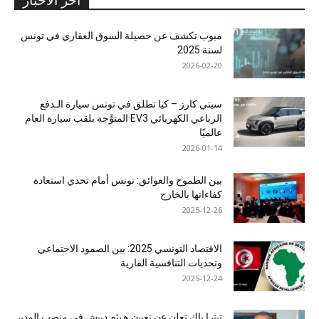
آخر الأخبار
مبوب تكشف عن حصيلة السوق العقاري في تونس
لسنة 2025
2026-02-20
سيتي كارز – كيا تطلق في تونس سيارة الـدفع
الرباعي الكهربائي EV3 المتوَّجة بلقب سيارة العام
عالميًا
2026-01-14
بين الطموح والعوائق: تونس أمام تحدي استعادة
كفاءاتها بالخارج
2025-12-26
الاقتصاد التونسي 2025: بين الصمود الاجتماعي
وتحديات التنافسية القارية
2025-12-24
ﺗﯾﺗرا ﺑﺎك ﺗﻌﻠن ﻋن ﺗﻌﯾﯾن ھﯾﺛم دﺑﯾش ﻓﻲ ﻣﻧﺻب اﻟﻣدﯾر