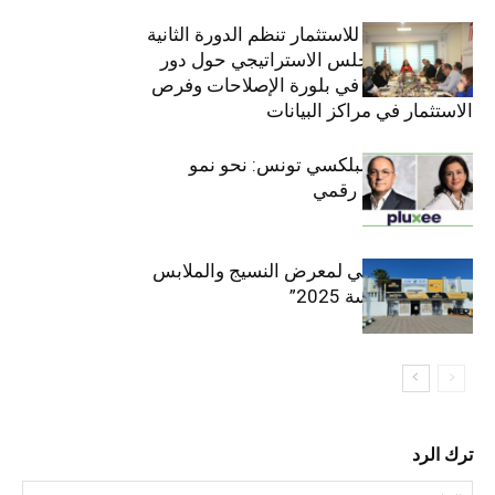
الهيئة التونسية للاستثمار تنظم الدورة الثانية
والعشرين للمجلس الاستراتيجي حول دور
القطاع الخاص في بلورة الإصلاحات وفرص
الاستثمار في مراكز البيانات
قيادة مزدوجة لبلكسي تونس: نحو نمو
متسارع وتحول رقمي
الافتتاح الرسمي لمعرض النسيج والملابس
“إنترتكس سوسة 2025”
ترك الرد