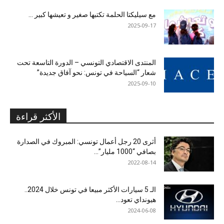
مع سيليكتا الحلمة تكتبها صغير و تعيشها كبير …
2025-09-17
المنتدى الاقتصادي التونسي – الدورة التاسعة تحت
شعار “السياحة في تونس: نحو آفاق جديدة”
2025-09-10
الأكثر قراءة
أثرى 20 رجل أعمال تونسي: المبروك في الصدارة
بصافي “1000 مليار”...
2022-08-14
الـ 5 سيارات الأكثر مبيعا في تونس خلال 2024..
هيونداي تعود...
2024-06-08