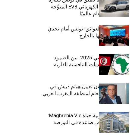
الـدفع الرباعي الكهربائي EV3 المتوَّجة
بلقب سيارة العام عالميًا
بين الطموح والعوائق: تونس أمام تحدي
استعادة كفاءاتها بالخارج
الاقتصاد التونسي 2025: بين الصمود
الاجتماعي وتحديات التنافسية القارية
ﺗﯾﺗرا ﺑﺎك ﺗﻌﻠن ﻋن ﺗﻌﯾﯾن ھﯾﺛم دﺑﯾش ﻓﻲ
ﻣﻧﺻب اﻟﻣدﯾر اﻟﻌﺎم ﻟﻣﻧطﻘﺔ اﻟﻣﻐرب اﻟﻌرﺑﻲ
وﻏرب أﻓرﯾﻘﯾﺎ
التأمينات المغربية حياة Maghrebia Vie:
فاعل رائد بفرص صاعدة في البورصة
(+34.8%)