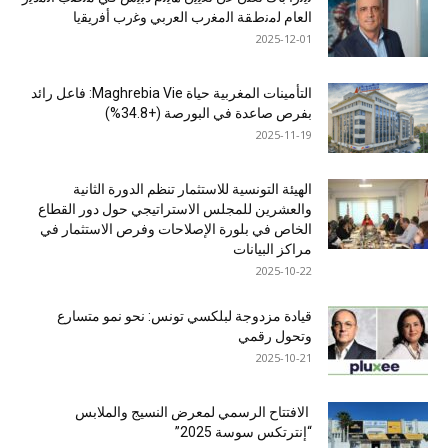
اﻟﻌﺎم ﻟﻣﻧطﻘﺔ اﻟﻣﻐرب اﻟﻌرﺑﻲ وﻏرب أﻓرﯾﻘﯾﺎ
2025-12-01
التأمينات المغربية حياة Maghrebia Vie: فاعل رائد
بفرص صاعدة في البورصة (+34.8%)
2025-11-19
الهيئة التونسية للاستثمار تنظم الدورة الثانية
والعشرين للمجلس الاستراتيجي حول دور القطاع
الخاص في بلورة الإصلاحات وفرص الاستثمار في
مراكز البيانات
2025-10-22
قيادة مزدوجة لبلكسي تونس: نحو نمو متسارع
وتحول رقمي
2025-10-21
الافتتاح الرسمي لمعرض النسيج والملابس
“إنترتكس سوسة 2025”