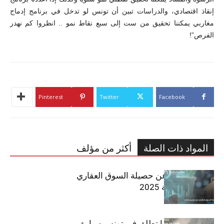
إنقاذ اقتصادي، والدراسات تبين أن تونس لو تدخل في برنامج إدماج
مغاربي يمكننا تحقيق من ست إلى سبع نقاط نمو .. انظروا كم نهدر
الفرص”!
Pinterest
Twitter
Facebook
المواد ذات الصلة
أكثر من مؤلف
مبوب تكشف عن حصيلة السوق العقاري
في تونس لسنة 2025
سيتي كارز – كيا تطلق في تونس سيارة