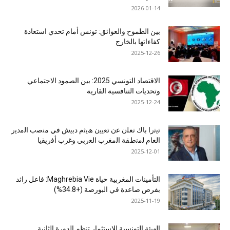
2026-01-14
بين الطموح والعوائق: تونس أمام تحدي استعادة
كفاءاتها بالخارج
2025-12-26
الاقتصاد التونسي 2025: بين الصمود الاجتماعي
وتحديات التنافسية القارية
2025-12-24
ﺗﯾﺗرا ﺑﺎك ﺗﻌﻠن ﻋن ﺗﻌﯾﯾن ھﯾﺛم دﺑﯾش ﻓﻲ ﻣﻧﺻب اﻟﻣدﯾر
اﻟﻌﺎم ﻟﻣﻧطﻘﺔ اﻟﻣﻐرب اﻟﻌرﺑﻲ وﻏرب أﻓرﯾﻘﯾﺎ
2025-12-01
التأمينات المغربية حياة Maghrebia Vie: فاعل رائد
بفرص صاعدة في البورصة (+34.8%)
2025-11-19
الهيئة التونسية للاستثمار تنظم الدورة الثانية