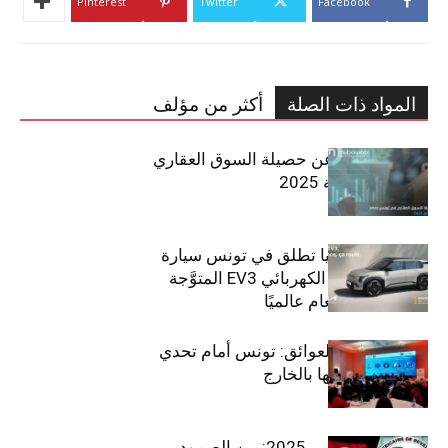
Pinterest
Twitter
Facebook
المواد ذات الصلة
أكثر من مؤلف
مبوب تكشف عن حصيلة السوق العقاري
في تونس لسنة 2025
سيتي كارز – كيا تطلق في تونس سيارة
الـدفع الرباعي الكهربائي EV3 المتوَّجة
بلقب سيارة العام عالميًا
بين الطموح والعوائق: تونس أمام تحدي
استعادة كفاءاتها بالخارج
الاقتصاد التونسي 2025: بين الصمود