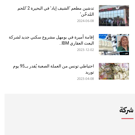
تدشين مطعم ‘الشيف إياد’ في البحيرة 2 ‘للحم
المُدخّن’
2024-06-08
إقامة أميرة في بومهل مشروع سكني جديد لشركة
البعث العقاري IBM...
2023-12-02
احتياطي تونس من العملة الصعبة يُقدر بــ95 يوم
توريد
2023-04-08
شركة