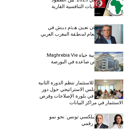
الاجتماعي وتحديات التنافسية القارية
ﺗﯾﺗرا ﺑﺎك ﺗﻌﻠن ﻋن ﺗﻌﯾﯾن ھﯾﺛم دﺑﯾش ﻓﻲ
ﻣﻧﺻب اﻟﻣدﯾر اﻟﻌﺎم ﻟﻣﻧطﻘﺔ اﻟﻣﻐرب اﻟﻌرﺑﻲ
وﻏرب أﻓرﯾﻘﯾﺎ
التأمينات المغربية حياة Maghrebia Vie:
فاعل رائد بفرص صاعدة في البورصة
(+34.8%)
الهيئة التونسية للاستثمار تنظم الدورة الثانية
والعشرين للمجلس الاستراتيجي حول دور
القطاع الخاص في بلورة الإصلاحات وفرص
الاستثمار في مراكز البيانات
قيادة مزدوجة لبلكسي تونس: نحو نمو
متسارع وتحول رقمي