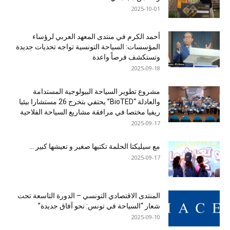
2025-10-01
أحمد الكرم في منتدى المعهد العربي لرؤساء
المؤسسات: السياحة التونسية تواجه تحديات جديدة
وتستكشف فرصاً واعدة
2025-09-18
مشروع تطوير السياحة البيولوجية المستدامة
والعادلة “BioTED” يحتفي بتخرج 26 مستشارا بيئيا
ريفيا مختصا في مرافقة مشاريع السياحة الفلاحية
2025-09-17
مع سيليكتا الحلمة تكتبها صغير و تعيشها كبير …
2025-09-17
المنتدى الاقتصادي التونسي – الدورة التاسعة تحت
شعار “السياحة في تونس: نحو آفاق جديدة”
2025-09-10