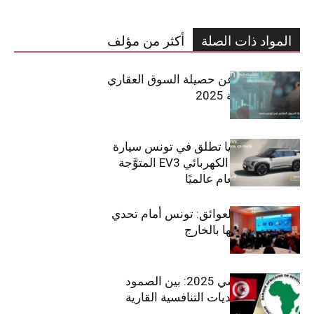
المواد ذات الصلة
أكثر من مؤلف
مبوب تكشف عن حصيلة السوق العقاري
في تونس لسنة 2025
سيتي كارز – كيا تطلق في تونس سيارة
الـدفع الرباعي الكهربائي EV3 المتوَّجة
بلقب سيارة العام عالميًا
بين الطموح والعوائق: تونس أمام تحدي
استعادة كفاءاتها بالخارج
الاقتصاد التونسي 2025: بين الصمود
الاجتماعي وتحديات التنافسية القارية