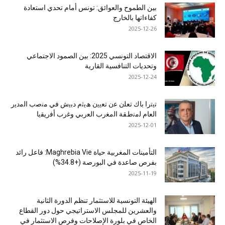
بين الطموح والعوائق: تونس أمام تحدي استعادة
كفاءاتها بالخارج
2025-12-26
الاقتصاد التونسي 2025: بين الصمود الاجتماعي
وتحديات التنافسية القارية
2025-12-24
ﺗﯾﺗرا ﺑﺎك ﺗﻌﻠن ﻋن ﺗﻌﯾﯾن ھﯾﺛم دﺑﯾش ﻓﻲ ﻣﻧﺻب اﻟﻣدﯾر
اﻟﻌﺎم ﻟﻣﻧطﻘﺔ اﻟﻣﻐرب اﻟﻌرﺑﻲ وﻏرب أﻓرﯾﻘﯾﺎ
2025-12-01
التأمينات المغربية حياة Maghrebia Vie: فاعل رائد
بفرص صاعدة في البورصة (+34.8%)
2025-11-19
الهيئة التونسية للاستثمار تنظم الدورة الثانية
والعشرين للمجلس الاستراتيجي حول دور القطاع
الخاص في بلورة الإصلاحات وفرص الاستثمار في