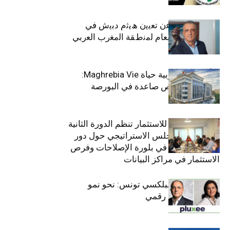
ﺗﯾﺗرا ﺑﺎك ﺗﻌﻠن ﻋن ﺗﻌﯾﯾن ھﯾﺛم دﺑﯾش ﻓﻲ
ﻣﻧﺻب اﻟﻣدﯾر اﻟﻌﺎم ﻟﻣﻧطﻘﺔ اﻟﻣﻐرب اﻟﻌرﺑﻲ
وﻏرب أﻓرﯾﻘﯾﺎ
التأمينات المغربية حياة Maghrebia Vie:
فاعل رائد بفرص صاعدة في البورصة
(+34.8%)
الهيئة التونسية للاستثمار تنظم الدورة الثانية
والعشرين للمجلس الاستراتيجي حول دور
القطاع الخاص في بلورة الإصلاحات وفرص
الاستثمار في مراكز البيانات
قيادة مزدوجة لبلكسي تونس: نحو نمو
متسارع وتحول رقمي