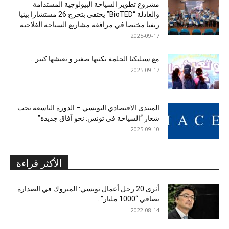
مشروع تطوير السياحة البيولوجية المستدامة
والعادلة “BioTED” يحتفي بتخرج 26 مستشارا بيئيا
ريفيا مختصا في مرافقة مشاريع السياحة الفلاحية
2025-09-17
مع سيليكتا الحلمة تكتبها صغير و تعيشها كبير …
2025-09-17
المنتدى الاقتصادي التونسي – الدورة التاسعة تحت
شعار “السياحة في تونس: نحو آفاق جديدة”
2025-09-10
الأكثر قراءة
أثرى 20 رجل أعمال تونسي: المبروك في الصدارة
بصافي “1000 مليار”...
2022-08-14