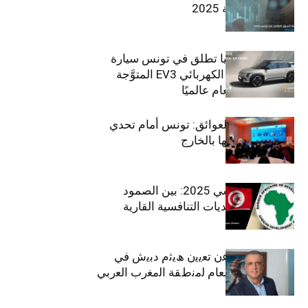
في تونس لسنة 2025
سيتي كارز – كيا تطلق في تونس سيارة
الـدفع الرباعي الكهربائي EV3 المتوَّجة
بلقب سيارة العام عالميًا
بين الطموح والعوائق: تونس أمام تحدي
استعادة كفاءاتها بالخارج
الاقتصاد التونسي 2025: بين الصمود
الاجتماعي وتحديات التنافسية القارية
ﺗﯾﺗرا ﺑﺎك ﺗﻌﻠن ﻋن ﺗﻌﯾﯾن ھﯾﺛم دﺑﯾش ﻓﻲ
ﻣﻧﺻب اﻟﻣدﯾر اﻟﻌﺎم ﻟﻣﻧطﻘﺔ اﻟﻣﻐرب اﻟﻌرﺑﻲ
وﻏرب أﻓرﯾﻘﯾﺎ