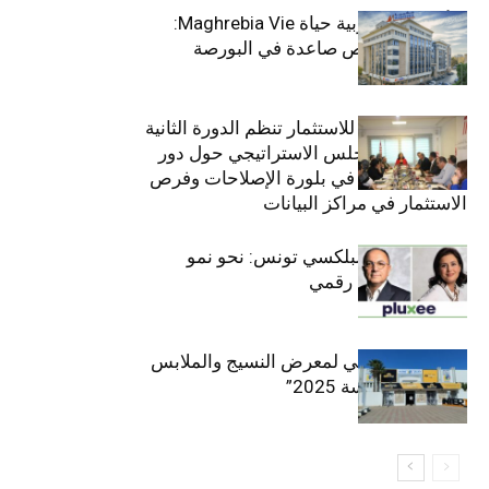
التأمينات المغربية حياة Maghrebia Vie:
فاعل رائد بفرص صاعدة في البورصة
(+34.8%)
الهيئة التونسية للاستثمار تنظم الدورة الثانية
والعشرين للمجلس الاستراتيجي حول دور
القطاع الخاص في بلورة الإصلاحات وفرص
الاستثمار في مراكز البيانات
قيادة مزدوجة لبلكسي تونس: نحو نمو
متسارع وتحول رقمي
الافتتاح الرسمي لمعرض النسيج والملابس
“إنترتكس سوسة 2025”