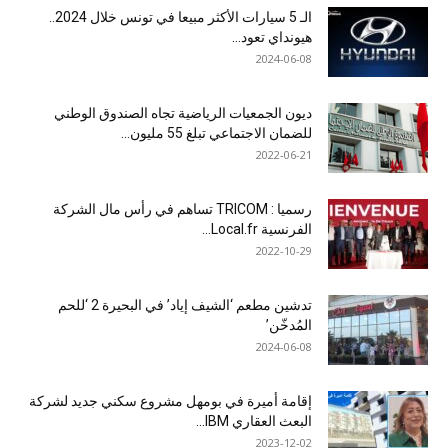
الـ 5 سيارات الأكثر مبيعا في تونس خلال 2024..
هيونداي تعود...
2024-06-08
ديون الجمعيات الرياضية تجاه الصندوق الوطني
للضمان الاجتماعي تبلغ 55 مليون...
2022-06-21
رسميا : TRICOM تساهم في رأس مال الشركة
الفرنسية Local.fr...
2022-10-29
تدشين مطعم ‘الشيف إياد’ في البحيرة 2 ‘للحم
المُدخّن’
2024-06-08
إقامة أميرة في بومهل مشروع سكني جديد لشركة
البعث العقاري IBM...
2023-12-02