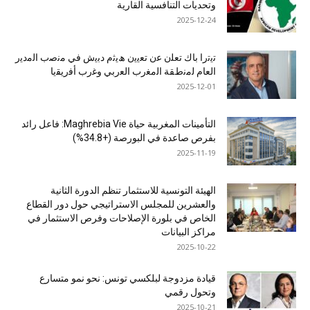
وتحديات التنافسية القارية
2025-12-24
ﺗﯾﺗرا ﺑﺎك ﺗﻌﻠن ﻋن ﺗﻌﯾﯾن ھﯾﺛم دﺑﯾش ﻓﻲ ﻣﻧﺻب اﻟﻣدﯾر
اﻟﻌﺎم ﻟﻣﻧطﻘﺔ اﻟﻣﻐرب اﻟﻌرﺑﻲ وﻏرب أﻓرﯾﻘﯾﺎ
2025-12-01
التأمينات المغربية حياة Maghrebia Vie: فاعل رائد
بفرص صاعدة في البورصة (+34.8%)
2025-11-19
الهيئة التونسية للاستثمار تنظم الدورة الثانية
والعشرين للمجلس الاستراتيجي حول دور القطاع
الخاص في بلورة الإصلاحات وفرص الاستثمار في
مراكز البيانات
2025-10-22
قيادة مزدوجة لبلكسي تونس: نحو نمو متسارع
وتحول رقمي
2025-10-21