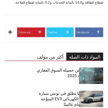
لقطاع الطاقة و14،6 بالمائة للخدمات و0،2 بالمائة لقطاع الفلاحة.
Pinterest
Twitter
Facebook
المواد ذات الصلة
أكثر من مؤلف
مبوب تكشف عن حصيلة السوق العقاري
في تونس لسنة 2025
سيتي كارز – كيا تطلق في تونس سيارة
الـدفع الرباعي الكهربائي EV3 المتوَّجة
بلقب سيارة العام عالميًا