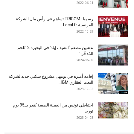
2022-06-21
رسميا : TRICOM تساهم في رأس مال الشركة
الفرنسية Local.fr...
2022-10-29
تدشين مطعم ‘الشيف إياد’ في البحيرة 2 ‘للحم
المُدخّن’
2024-06-08
إقامة أميرة في بومهل مشروع سكني جديد لشركة
البعث العقاري IBM...
2023-12-02
احتياطي تونس من العملة الصعبة يُقدر بــ95 يوم
توريد
2023-04-08