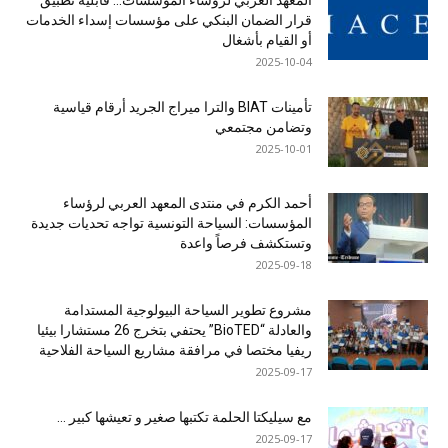
المعهد العربي لرؤساء المؤسسات… قابلية تطبيق
قرار الضمان البنكي على مؤسسات إسداء الخدمات
أو القيام بأشغال
2025-10-04
تأمينات BIAT والترا ميراج الجريد أرقام قياسية
وتضامن مجتمعي
2025-10-01
أحمد الكرم في منتدى المعهد العربي لرؤساء
المؤسسات: السياحة التونسية تواجه تحديات جديدة
وتستكشف فرصاً واعدة
2025-09-18
مشروع تطوير السياحة البيولوجية المستدامة
والعادلة “BioTED” يحتفي بتخرج 26 مستشارا بيئيا
ريفيا مختصا في مرافقة مشاريع السياحة الفلاحية
2025-09-17
مع سيليكتا الحلمة تكتبها صغير و تعيشها كبير …
2025-09-17