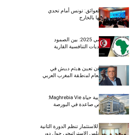
بين الطموح والعوائق: تونس أمام تحدي
استعادة كفاءاتها بالخارج
الاقتصاد التونسي 2025: بين الصمود
الاجتماعي وتحديات التنافسية القارية
ﺗﯾﺗرا ﺑﺎك ﺗﻌﻠن ﻋن ﺗﻌﯾﯾن ھﯾﺛم دﺑﯾش ﻓﻲ
ﻣﻧﺻب اﻟﻣدﯾر اﻟﻌﺎم ﻟﻣﻧطﻘﺔ اﻟﻣﻐرب اﻟﻌرﺑﻲ
وﻏرب أﻓرﯾﻘﯾﺎ
التأمينات المغربية حياة Maghrebia Vie:
فاعل رائد بفرص صاعدة في البورصة
(+34.8%)
الهيئة التونسية للاستثمار تنظم الدورة الثانية
والعشرين للمجلس الاستراتيجي حول دور