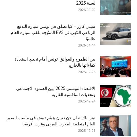
لسنة 2025
2026-02-20
سيتي كارز – كيا تطلق في تونس سيارة الـدفع
الرباعي الكهربائي EV3 المتوَّجة بلقب سيارة العام
عالميًا
2026-01-14
بين الطموح والعوائق: تونس أمام تحدي استعادة
كفاءاتها بالخارج
2025-12-26
الاقتصاد التونسي 2025: بين الصمود الاجتماعي
وتحديات التنافسية القارية
2025-12-24
ﺗﯾﺗرا ﺑﺎك ﺗﻌﻠن ﻋن ﺗﻌﯾﯾن ھﯾﺛم دﺑﯾش ﻓﻲ ﻣﻧﺻب اﻟﻣدﯾر
اﻟﻌﺎم ﻟﻣﻧطﻘﺔ اﻟﻣﻐرب اﻟﻌرﺑﻲ وﻏرب أﻓرﯾﻘﯾﺎ
2025-12-01