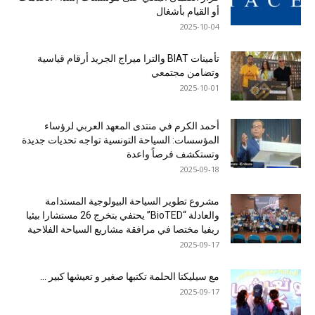
أو القيام بأشغال
2025-10-04
تأمينات BIAT والترا ميراج الجريد أرقام قياسية
وتضامن مجتمعي
2025-10-01
أحمد الكرم في منتدى المعهد العربي لرؤساء
المؤسسات: السياحة التونسية تواجه تحديات جديدة
وتستكشف فرصاً واعدة
2025-09-18
مشروع تطوير السياحة البيولوجية المستدامة
والعادلة “BioTED” يحتفي بتخرج 26 مستشارا بيئيا
ريفيا مختصا في مرافقة مشاريع السياحة الفلاحية
2025-09-17
مع سيليكتا الحلمة تكتبها صغير و تعيشها كبير …
2025-09-17