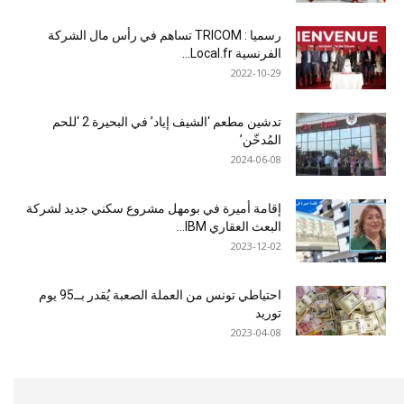
رسميا : TRICOM تساهم في رأس مال الشركة
الفرنسية Local.fr...
2022-10-29
تدشين مطعم ‘الشيف إياد’ في البحيرة 2 ‘للحم
المُدخّن’
2024-06-08
إقامة أميرة في بومهل مشروع سكني جديد لشركة
البعث العقاري IBM...
2023-12-02
احتياطي تونس من العملة الصعبة يُقدر بــ95 يوم
توريد
2023-04-08