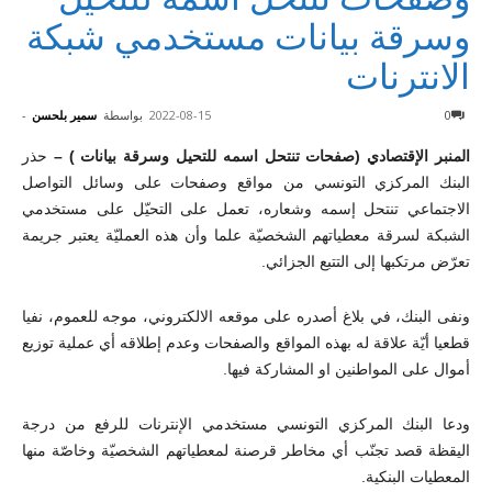
وسرقة بيانات مستخدمي شبكة
الانترنات
0
2022-08-15
بواسطة
سمير بلحسن
-
ال
م
نبر الإقتصادي
(صفحات تنتحل اسمه للتحيل وسرقة بيانات
) –
حذر
البنك المركزي التونسي من مواقع وصفحات على وسائل التواصل
الاجتماعي تنتحل إسمه وشعاره، تعمل على التحيّل على مستخدمي
الشبكة لسرقة معطياتهم الشخصيّة علما وأن هذه العمليّة يعتبر جريمة
تعرّض مرتكبها إلى التتبع الجزائي.
ونفى البنك، في بلاغ أصدره على موقعه الالكتروني، موجه للعموم، نفيا
قطعيا أيّة علاقة له بهذه المواقع والصفحات وعدم إطلاقه أي عملية توزيع
أموال على المواطنين او المشاركة فيها.
ودعا البنك المركزي التونسي مستخدمي الإنترنات للرفع من درجة
اليقظة قصد تجنّب أي مخاطر قرصنة لمعطياتهم الشخصيّة وخاصّة منها
المعطيات البنكية.