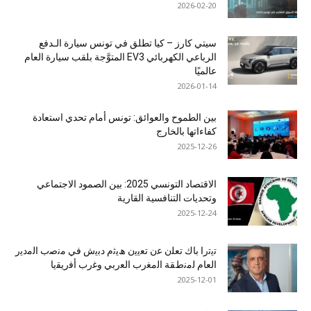
2026-02-20
سيتي كارز – كيا تطلق في تونس سيارة الـدفع
الرباعي الكهربائي EV3 المتوَّجة بلقب سيارة العام
عالميًا
2026-01-14
بين الطموح والعوائق: تونس أمام تحدي استعادة
كفاءاتها بالخارج
2025-12-26
الاقتصاد التونسي 2025: بين الصمود الاجتماعي
وتحديات التنافسية القارية
2025-12-24
ﺗﯾﺗرا ﺑﺎك ﺗﻌﻠن ﻋن ﺗﻌﯾﯾن ھﯾﺛم دﺑﯾش ﻓﻲ ﻣﻧﺻب اﻟﻣدﯾر
اﻟﻌﺎم ﻟﻣﻧطﻘﺔ اﻟﻣﻐرب اﻟﻌرﺑﻲ وﻏرب أﻓرﯾﻘﯾﺎ
2025-12-01