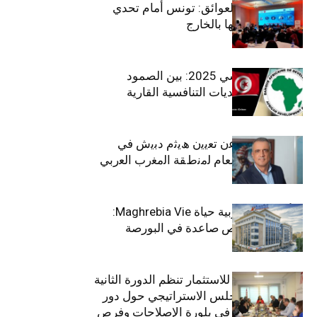
بين الطموح والعوائق: تونس أمام تحدي
استعادة كفاءاتها بالخارج
الاقتصاد التونسي 2025: بين الصمود
الاجتماعي وتحديات التنافسية القارية
ﺗﯾﺗرا ﺑﺎك ﺗﻌﻠن ﻋن ﺗﻌﯾﯾن ھﯾﺛم دﺑﯾش ﻓﻲ
ﻣﻧﺻب اﻟﻣدﯾر اﻟﻌﺎم ﻟﻣﻧطﻘﺔ اﻟﻣﻐرب اﻟﻌرﺑﻲ
وﻏرب أﻓرﯾﻘﯾﺎ
التأمينات المغربية حياة Maghrebia Vie:
فاعل رائد بفرص صاعدة في البورصة
(+34.8%)
الهيئة التونسية للاستثمار تنظم الدورة الثانية
والعشرين للمجلس الاستراتيجي حول دور
القطاع الخاص في بلورة الإصلاحات وفرص