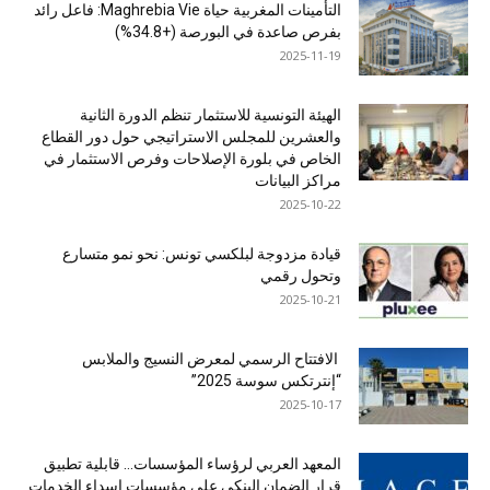
التأمينات المغربية حياة Maghrebia Vie: فاعل رائد
بفرص صاعدة في البورصة (+34.8%)
2025-11-19
الهيئة التونسية للاستثمار تنظم الدورة الثانية
والعشرين للمجلس الاستراتيجي حول دور القطاع
الخاص في بلورة الإصلاحات وفرص الاستثمار في
مراكز البيانات
2025-10-22
قيادة مزدوجة لبلكسي تونس: نحو نمو متسارع
وتحول رقمي
2025-10-21
الافتتاح الرسمي لمعرض النسيج والملابس
“إنترتكس سوسة 2025”
2025-10-17
المعهد العربي لرؤساء المؤسسات… قابلية تطبيق
قرار الضمان البنكي على مؤسسات إسداء الخدمات