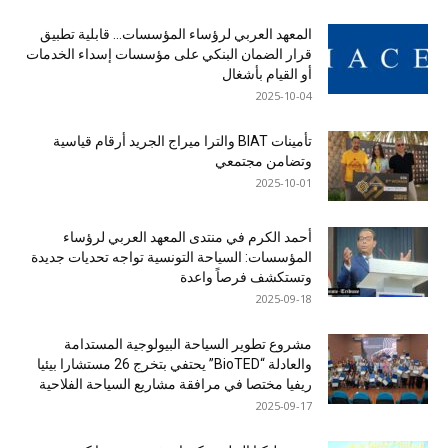
المعهد العربي لرؤساء المؤسسات… قابلية تطبيق
قرار الضمان البنكي على مؤسسات إسداء الخدمات
أو القيام بأشغال
2025-10-04
تأمينات BIAT والترا ميراج الجريد أرقام قياسية
وتضامن مجتمعي
2025-10-01
أحمد الكرم في منتدى المعهد العربي لرؤساء
المؤسسات: السياحة التونسية تواجه تحديات جديدة
وتستكشف فرصاً واعدة
2025-09-18
مشروع تطوير السياحة البيولوجية المستدامة
والعادلة “BioTED” يحتفي بتخرج 26 مستشارا بيئيا
ريفيا مختصا في مرافقة مشاريع السياحة الفلاحية
2025-09-17