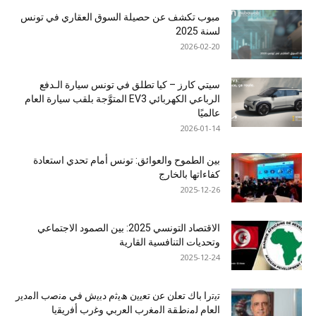
مبوب تكشف عن حصيلة السوق العقاري في تونس
لسنة 2025
2026-02-20
سيتي كارز – كيا تطلق في تونس سيارة الـدفع
الرباعي الكهربائي EV3 المتوَّجة بلقب سيارة العام
عالميًا
2026-01-14
بين الطموح والعوائق: تونس أمام تحدي استعادة
كفاءاتها بالخارج
2025-12-26
الاقتصاد التونسي 2025: بين الصمود الاجتماعي
وتحديات التنافسية القارية
2025-12-24
ﺗﯾﺗرا ﺑﺎك ﺗﻌﻠن ﻋن ﺗﻌﯾﯾن ھﯾﺛم دﺑﯾش ﻓﻲ ﻣﻧﺻب اﻟﻣدﯾر
اﻟﻌﺎم ﻟﻣﻧطﻘﺔ اﻟﻣﻐرب اﻟﻌرﺑﻲ وﻏرب أﻓرﯾﻘﯾﺎ