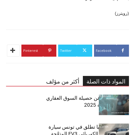
(رويترز)
Pinterest
Twitter
Facebook
المواد ذات الصلة
أكثر من مؤلف
مبوب تكشف عن حصيلة السوق العقاري
في تونس لسنة 2025
سيتي كارز – كيا تطلق في تونس سيارة
الـدفع الرباعي الكهربائي EV3 المتوَّجة