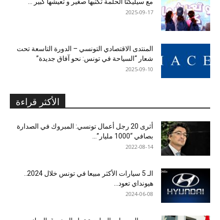
مع سيليكتا الحلمة تكتبها صغير و تعيشها كبير …
2025-09-17
المنتدى الاقتصادي التونسي – الدورة التاسعة تحت
شعار “السياحة في تونس: نحو آفاق جديدة”
2025-09-10
الأكثر قراءة
أثرى 20 رجل أعمال تونسي: المبروك في الصدارة
بصافي “1000 مليار”...
2022-08-14
الـ 5 سيارات الأكثر مبيعا في تونس خلال 2024..
هيونداي تعود...
2024-06-08