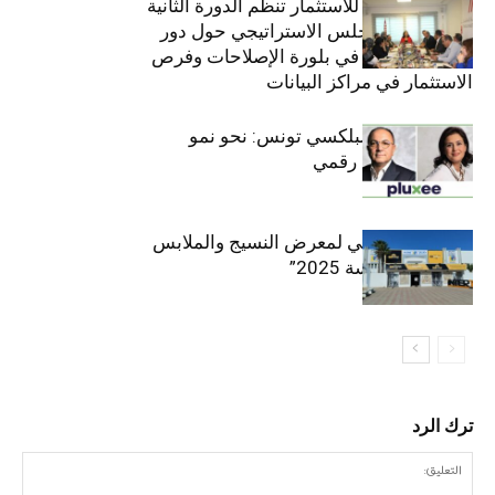
الهيئة التونسية للاستثمار تنظم الدورة الثانية
والعشرين للمجلس الاستراتيجي حول دور
القطاع الخاص في بلورة الإصلاحات وفرص
الاستثمار في مراكز البيانات
قيادة مزدوجة لبلكسي تونس: نحو نمو
متسارع وتحول رقمي
الافتتاح الرسمي لمعرض النسيج والملابس
“إنترتكس سوسة 2025”
ترك الرد