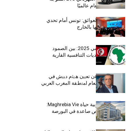
بلقب سيارة العام عالميًا
بين الطموح والعوائق: تونس أمام تحدي
استعادة كفاءاتها بالخارج
الاقتصاد التونسي 2025: بين الصمود
الاجتماعي وتحديات التنافسية القارية
ﺗﯾﺗرا ﺑﺎك ﺗﻌﻠن ﻋن ﺗﻌﯾﯾن ھﯾﺛم دﺑﯾش ﻓﻲ
ﻣﻧﺻب اﻟﻣدﯾر اﻟﻌﺎم ﻟﻣﻧطﻘﺔ اﻟﻣﻐرب اﻟﻌرﺑﻲ
وﻏرب أﻓرﯾﻘﯾﺎ
التأمينات المغربية حياة Maghrebia Vie:
فاعل رائد بفرص صاعدة في البورصة
(+34.8%)