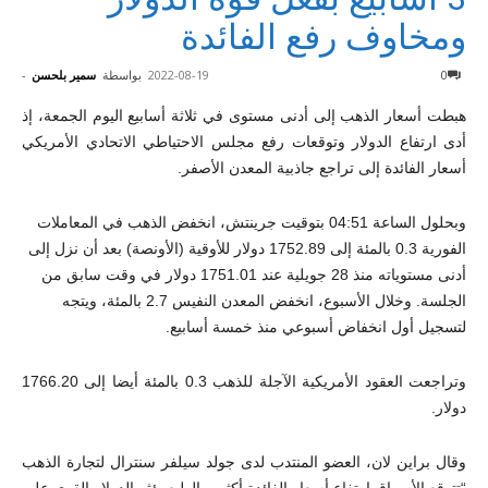
ومخاوف رفع الفائدة
0
2022-08-19
بواسطة
سمير بلحسن
-
هبطت أسعار الذهب إلى أدنى مستوى في ثلاثة أسابيع اليوم الجمعة، إذ
أدى ارتفاع الدولار وتوقعات رفع مجلس الاحتياطي الاتحادي الأمريكي
أسعار الفائدة إلى تراجع جاذبية المعدن الأصفر.
وبحلول الساعة 04:51 بتوقيت جرينتش، انخفض الذهب في المعاملات
الفورية 0.3 بالمئة إلى 1752.89 دولار للأوقية (الأونصة) بعد أن نزل إلى
أدنى مستوياته منذ 28 جويلية عند 1751.01 دولار في وقت سابق من
الجلسة. وخلال الأسبوع، انخفض المعدن النفيس 2.7 بالمئة، ويتجه
لتسجيل أول انخفاض أسبوعي منذ خمسة أسابيع.
وتراجعت العقود الأمريكية الآجلة للذهب 0.3 بالمئة أيضا إلى 1766.20
دولار.
وقال براين لان، العضو المنتدب لدى جولد سيلفر سنترال لتجارة الذهب
“تتوقع الأسواق ارتفاع أسعار الفائدة أكثر وبالطبع يؤثر الدولار القوي على