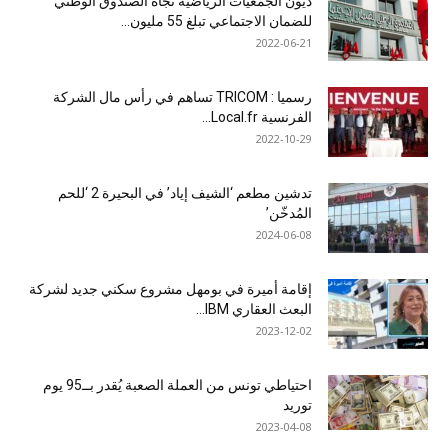
ديون الجمعيات الرياضية تجاه الصندوق الوطني
للضمان الاجتماعي تبلغ 55 مليون...
2022-06-21
رسميا : TRICOM تساهم في رأس مال الشركة
الفرنسية Local.fr...
2022-10-29
تدشين مطعم ‘الشيف إياد’ في البحيرة 2 ‘للحم
المُدخّن’
2024-06-08
إقامة أميرة في بومهل مشروع سكني جديد لشركة
البعث العقاري IBM...
2023-12-02
احتياطي تونس من العملة الصعبة يُقدر بــ95 يوم
توريد
2023-04-08