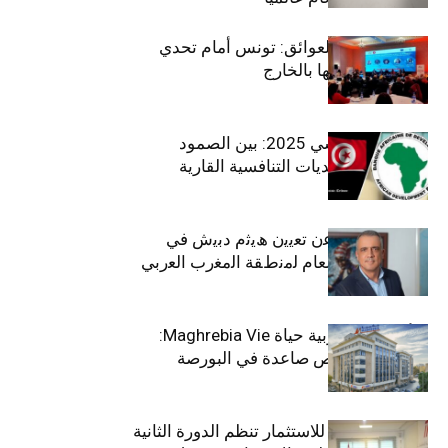
بين الطموح والعوائق: تونس أمام تحدي
استعادة كفاءاتها بالخارج
الاقتصاد التونسي 2025: بين الصمود
الاجتماعي وتحديات التنافسية القارية
ﺗﯾﺗرا ﺑﺎك ﺗﻌﻠن ﻋن ﺗﻌﯾﯾن ھﯾﺛم دﺑﯾش ﻓﻲ
ﻣﻧﺻب اﻟﻣدﯾر اﻟﻌﺎم ﻟﻣﻧطﻘﺔ اﻟﻣﻐرب اﻟﻌرﺑﻲ
وﻏرب أﻓرﯾﻘﯾﺎ
التأمينات المغربية حياة Maghrebia Vie:
فاعل رائد بفرص صاعدة في البورصة
(+34.8%)
الهيئة التونسية للاستثمار تنظم الدورة الثانية