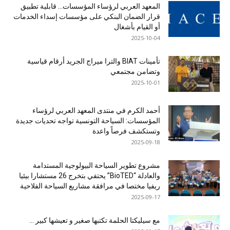
المعهد العربي لرؤساء المؤسسات… قابلية تطبيق
قرار الضمان البنكي على مؤسسات إسداء الخدمات
أو القيام بأشغال
2025-10-04
تأمينات BIAT والترا ميراج الجريد أرقام قياسية
وتضامن مجتمعي
2025-10-01
أحمد الكرم في منتدى المعهد العربي لرؤساء
المؤسسات: السياحة التونسية تواجه تحديات جديدة
وتستكشف فرصاً واعدة
2025-09-18
مشروع تطوير السياحة البيولوجية المستدامة
والعادلة “BioTED” يحتفي بتخرج 26 مستشارا بيئيا
ريفيا مختصا في مرافقة مشاريع السياحة الفلاحية
2025-09-17
مع سيليكتا الحلمة تكتبها صغير و تعيشها كبير …