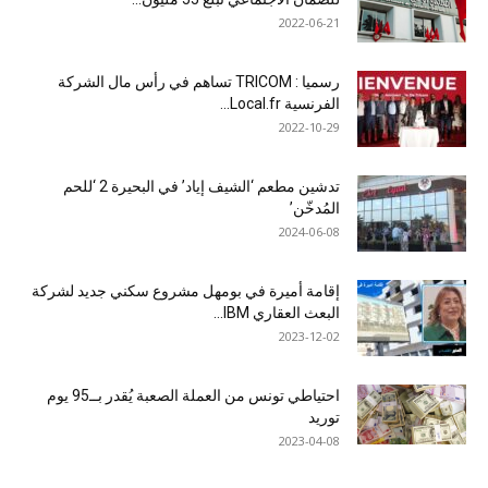
2022-06-21
رسميا : TRICOM تساهم في رأس مال الشركة
الفرنسية Local.fr...
2022-10-29
تدشين مطعم ‘الشيف إياد’ في البحيرة 2 ‘للحم
المُدخّن’
2024-06-08
إقامة أميرة في بومهل مشروع سكني جديد لشركة
البعث العقاري IBM...
2023-12-02
احتياطي تونس من العملة الصعبة يُقدر بــ95 يوم
توريد
2023-04-08