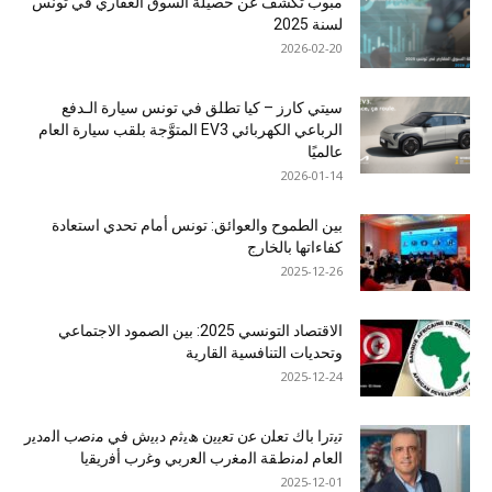
مبوب تكشف عن حصيلة السوق العقاري في تونس
لسنة 2025
2026-02-20
سيتي كارز – كيا تطلق في تونس سيارة الـدفع
الرباعي الكهربائي EV3 المتوَّجة بلقب سيارة العام
عالميًا
2026-01-14
بين الطموح والعوائق: تونس أمام تحدي استعادة
كفاءاتها بالخارج
2025-12-26
الاقتصاد التونسي 2025: بين الصمود الاجتماعي
وتحديات التنافسية القارية
2025-12-24
ﺗﯾﺗرا ﺑﺎك ﺗﻌﻠن ﻋن ﺗﻌﯾﯾن ھﯾﺛم دﺑﯾش ﻓﻲ ﻣﻧﺻب اﻟﻣدﯾر
اﻟﻌﺎم ﻟﻣﻧطﻘﺔ اﻟﻣﻐرب اﻟﻌرﺑﻲ وﻏرب أﻓرﯾﻘﯾﺎ
2025-12-01