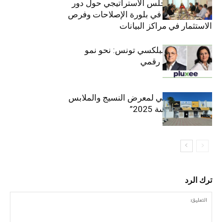
والعشرين للمجلس الاستراتيجي حول دور
القطاع الخاص في بلورة الإصلاحات وفرص
الاستثمار في مراكز البيانات
قيادة مزدوجة لبلكسي تونس: نحو نمو
متسارع وتحول رقمي
الافتتاح الرسمي لمعرض النسيج والملابس
“إنترتكس سوسة 2025”
ترك الرد