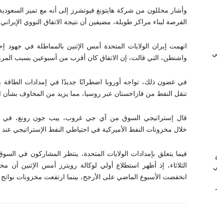
وأشار محللون من شركة هايتونغ فيوتشرز إلى أنه مع تميز السعودية
الفرصة لبناء مراكز طويلة، مضيفين أن نتيجة الاتفاق النووي الإيراني 
ﻲ
واشنطن، التي قالت، إن الاتفاق كان أقرب من أسبوعين بسبب المرونة
في غضون ذلك، تواجه أوروبا اضطرابًا جديدًا في إمدادات الطاقة 
تنقل النفط من قازاخستان عبر روسيا، مما يزيد من المخاوف بشأن ا
قال إستراتيجي السوق من آي جي غروب، ييب جون رونغ، في مذك
خلال مخزونات النفط الأميركية في احتياطي النفط الإستراتيجي عند أدنى م
فيما يتعلق بإمدادات الولايات المتحدة، ينتظر المشاركون في السوق
الثلاثاء، إذ أظهر استطلاع أولي لوكالة رويترز أمس الإثنين أن مخ
ي
انخفضت الأسبوع الماضي على الأرجح، بينما ارتفعت مخزونات نواتج ا