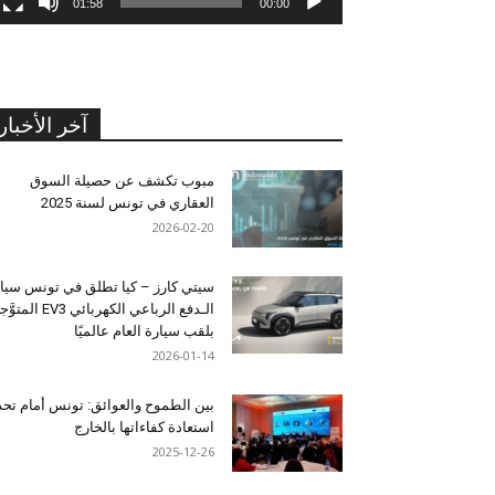
01:58
00:00
آخر الأخبار
مبوب تكشف عن حصيلة السوق
العقاري في تونس لسنة 2025
2026-02-20
سيتي كارز – كيا تطلق في تونس سيا
الـدفع الرباعي الكهربائي EV3 المت
بلقب سيارة العام عالميًا
2026-01-14
بين الطموح والعوائق: تونس أمام تح
استعادة كفاءاتها بالخارج
2025-12-26