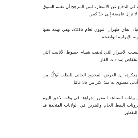
 في الدفاع عن الأسعار، فمن المرجح أن تغتنم السوق
لا تزال غامضة إلى حدّ كبير.
اتهمت إيران الولايات المتحدة أمس الإثنين بالمماطلة في جهود إحياء اتفاق طهران النووي لعام 2015، وهي تهمة نفتها
 الإيرانية الواضحة.
بسبب الأضرار التي لحقت بنظام خطوط الأنابيب التي
نخفاض إمدادات الغاز.
رة، إن العرض المحدود الحالي للطلب يُؤكَّد من
ستوى له منذ أكثر من 35 عامًا.
 بيانات الصناعة المقرر إجراؤها في وقت لاحق اليوم
زونات النفط الخام والبنزين في الولايات المتحدة قد
لتقطير.