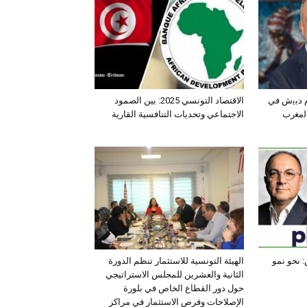
ﺛم دﺑﯾش ﻓﻲ
الاقتصاد التونسي 2025: بين الصمود
اﻟﻣﻐرب
الاجتماعي وتحديات التنافسية القارية
 نحو نمو
الهيئة التونسية للاستثمار تنظم الدورة
الثانية والعشرين للمجلس الاستراتيجي
حول دور القطاع الخاص في بلورة
الإصلاحات وفرص الاستثمار في مراكز