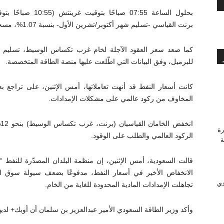
بحلول الساعة 07:55 
برنت القياسي -تسليم شهر أكتوبر/تشرين الأول- بنسبة 1.07%، مسجلًا 97.51 دولارًا للبرميل.
للبرميل، وفق البيانات التي اطّلعت عليها منصة الطاقة المتخصصة.
المخاوف من ركود عالمي على مشكلات الإمدادات.
رة
الركود العالمي والطلب على الوقود.
وَّجة
قالت السعودية، أمس الإثنين، إن منظمة البلدان المصدّرة للنفط “
الانخفاض الأخير في أسعار النفط، مدفوعًا بضعف سيولة سوق الع
دي
تجاهلت الإمدادات المادية المحدودة للغاية من الخام.
وأكد وزير الطاقة السعودي الأمير عبدالعزيز بن سلمان أن أوبك+ لديها