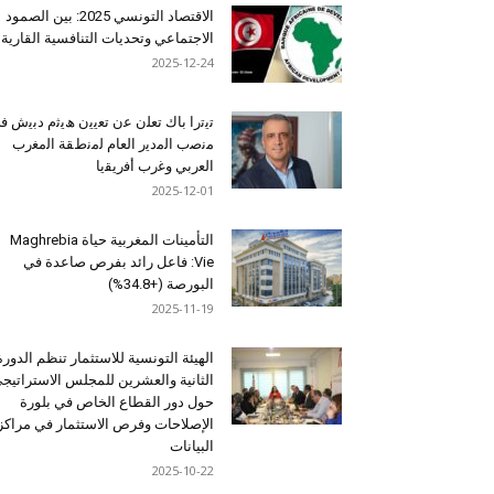
الاقتصاد التونسي 2025: بين الصمود
الاجتماعي وتحديات التنافسية القارية
2025-12-24
ﺗﯾﺗرا ﺑﺎك ﺗﻌﻠن ﻋن ﺗﻌﯾﯾن ھﯾﺛم دﺑﯾش ﻓ
ﻣﻧﺻب اﻟﻣدﯾر اﻟﻌﺎم ﻟﻣﻧطﻘﺔ اﻟﻣﻐرب
اﻟﻌرﺑﻲ وﻏرب أﻓرﯾﻘﯾﺎ
2025-12-01
التأمينات المغربية حياة Maghrebia
Vie: فاعل رائد بفرص صاعدة في
البورصة (+34.8%)
2025-11-19
الهيئة التونسية للاستثمار تنظم الدورة
الثانية والعشرين للمجلس الاستراتيج
حول دور القطاع الخاص في بلورة
الإصلاحات وفرص الاستثمار في مراكز
البيانات
2025-10-22