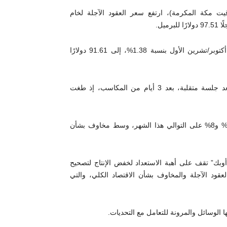
صباحًا بتوقيت غرينتش (10:55 صباحًا بتوقيت مكة المكرمة)، ارتفع سعر العقود الآجلة لخام
كما صعد سعر العقود الآجلة لخام غرب تكساس الوسيط، تسليم أكتوبر/تشرين الأول بنسبة 1.38%، إلى 91.61 دولارًا
كانت أسعار النفط قد أنهت تعاملاتها، أمس الإثنين، على تراجع بعد جلسة متقلبة، بعد 3 أيام من المكاسب، إذ طغت
انخفض الخامان القياسيان (برنت، غرب تكساس الوسيط) بنحو 12% و8% على التوالي هذا الشهر، وسط مخاوف بشأن
أوبك” تقف على أهبة الاستعداد لخفض الإنتاج لتصحيح
قود الآجلة والمخاوف بشأن الاقتصاد الكلي، والتي
 الوسائل والمرونة للتعامل مع التحديات.