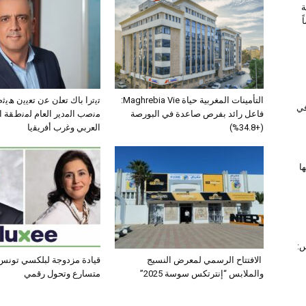
ة
التأمينات المغربية حياة Maghrebia Vie:
ﺗﯾﺗرا ﺑﺎك ﺗﻌﻠن ﻋن ﺗﻌﯾﯾن ھﯾ
 في
فاعل رائد بفرص صاعدة في البورصة
ﻣﻧﺻب اﻟﻣدﯾر اﻟﻌﺎم ﻟﻣﻧطﻘﺔ 
(+34.8%)
اﻟﻌرﺑﻲ وﻏرب أﻓرﯾﻘﯾﺎ
ا
س:
الافتتاح الرسمي لمعرض النسيج
قيادة مزدوجة لبلكسي تونس:
والملابس “إنترتكس سوسة 2025”
متسارع وتحول رقمي