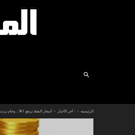
الرئيسية
- آخر الأخبار
أسعار النفط ترتفع 1%… وخام برنت قرب 98 دولارًا