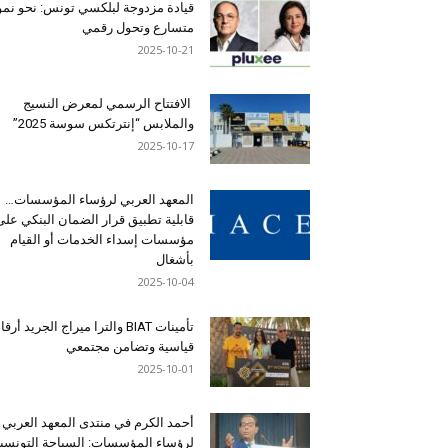
قيادة مزدوجة لبلكسي تونس: نحو نمو
متسارع وتحول رقمي
2025-10-21
الافتتاح الرسمي لمعرض النسيج
والملابس “إنترتكس سوسة 2025”
2025-10-17
المعهد العربي لرؤساء المؤسسات…
قابلية تطبيق قرار الضمان البنكي على
مؤسسات إسداء الخدمات أو القيام
بأشغال
2025-10-04
تأمينات BIAT والترا ميراج الجريد أرق
قياسية وتضامن مجتمعي
2025-10-01
أحمد الكرم في منتدى المعهد العربي
لرؤساء المؤسسات: السياحة التونسي