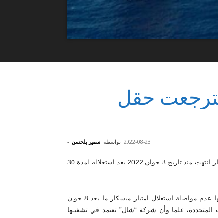
سترجعت حقل
2022-08-23
بواسطة
سمير بلحسن
-
أفادت وزارة الصناعة والمناجم والطاقة أن مدة صلوحية امتياز ميسكار انتهت منذ تاريخ 8 جوان 2022 بعد استغلاله لمدة 30
وأضافت الوزارة أن شركة “شال” أبلغتها، منذ جوان 2021، باعتزامها عدم مواصلة استغلال امتياز ميسكار ما بعد 8 جوان
اقات المتجددة، علما وأن شركة “شال” تعتمد في تشغيلها