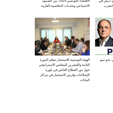
ﺛم دﺑﯾش ﻓﻲ
الاقتصاد التونسي 2025: بين الصمود
اﻟﻣﻐرب
الاجتماعي وتحديات التنافسية القارية
 نحو نمو
الهيئة التونسية للاستثمار تنظم الدورة
الثانية والعشرين للمجلس الاستراتيجي
حول دور القطاع الخاص في بلورة
الإصلاحات وفرص الاستثمار في مراكز
البيانات