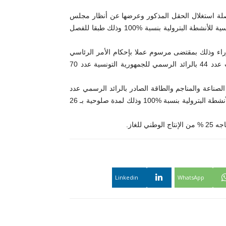
واصلة استغلال الحقل المذكور وعرضها عن أنظار مجلس
وزراء وتم على إثره إقرار منح امتياز ميسكار لفائدة المؤسسة التونسية للأنشطة البترولية بنسبة %100 وذلك طبقا للفصل
راء وذلك بمقتضى مرسوم عملا بإحكام الأمر الرئاسي
عدد 117 المؤرخ في 22 سبتمبر 2021 وقد تم نشر المرسوم تحت عدد 44 بالرائد الرسمي للجمهورية التونسية عدد 70
صناعة والمناجم والطاقة الصادر بالرائد الرسمي عدد
90 بتاريخ 16 اوت 2022 المتعلق بمنح الامتياز للمؤسسة التونسية الأنشطة البترولية بنسبة %100 وذلك لمدة صلوحية بـ 26
لغاز.
Linkedin
WhatsApp