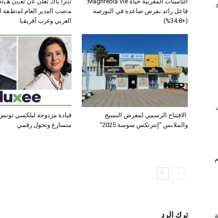
التأمينات المغربية حياة Maghrebia Vie:
ﺗﯾﺗرا ﺑﺎك ﺗﻌﻠن ﻋن ﺗﻌﯾﯾن ھﯾ
فاعل رائد بفرص صاعدة في البورصة
ﻣﻧﺻب اﻟﻣدﯾر اﻟﻌﺎم ﻟﻣﻧطﻘﺔ 
(+34.8%)
اﻟﻌرﺑﻲ وﻏرب أﻓرﯾﻘﯾﺎ
الافتتاح الرسمي لمعرض النسيج
قيادة مزدوجة لبلكسي تونس:
والملابس “إنترتكس سوسة 2025”
متسارع وتحول رقمي
ام
ترك الرد
ة