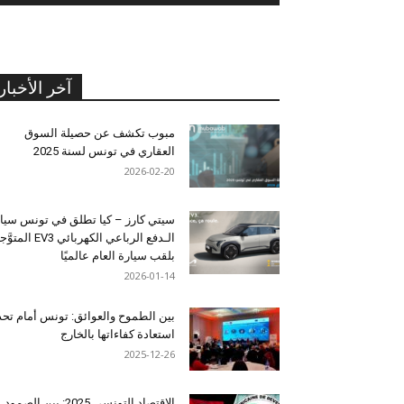
آخر الأخبار
مبوب تكشف عن حصيلة السوق
العقاري في تونس لسنة 2025
2026-02-20
سيتي كارز – كيا تطلق في تونس سيا
الـدفع الرباعي الكهربائي EV3 المت
بلقب سيارة العام عالميًا
2026-01-14
بين الطموح والعوائق: تونس أمام تح
استعادة كفاءاتها بالخارج
2025-12-26
الاقتصاد التونسي 2025: بين الصمود