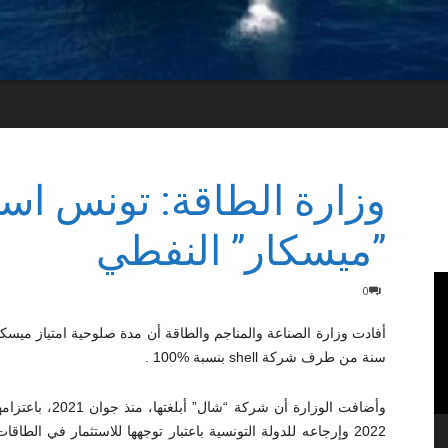
وزارة الطاقة: تونس ا
”ميسكار” النفطي
0
سنة من طرف شركة shell بنسبة %100 .
2022 وإرجاعه للدولة التونسية باعتبار توجهها للاستثمار في الط