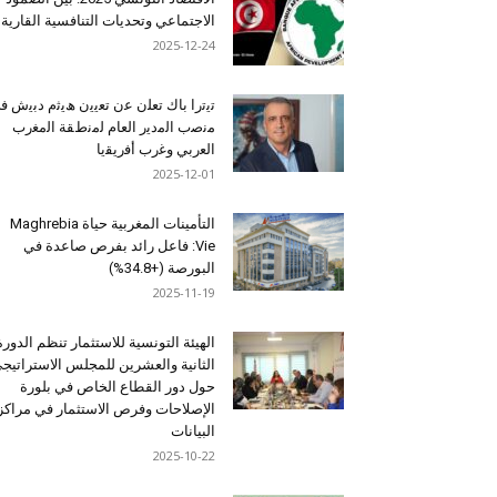
الاجتماعي وتحديات التنافسية القارية
2025-12-24
ﺗﯾﺗرا ﺑﺎك ﺗﻌﻠن ﻋن ﺗﻌﯾﯾن ھﯾﺛم دﺑﯾش ﻓ
ﻣﻧﺻب اﻟﻣدﯾر اﻟﻌﺎم ﻟﻣﻧطﻘﺔ اﻟﻣﻐرب
اﻟﻌرﺑﻲ وﻏرب أﻓرﯾﻘﯾﺎ
2025-12-01
التأمينات المغربية حياة Maghrebia
Vie: فاعل رائد بفرص صاعدة في
البورصة (+34.8%)
2025-11-19
الهيئة التونسية للاستثمار تنظم الدورة
الثانية والعشرين للمجلس الاستراتيج
حول دور القطاع الخاص في بلورة
الإصلاحات وفرص الاستثمار في مراكز
البيانات
2025-10-22