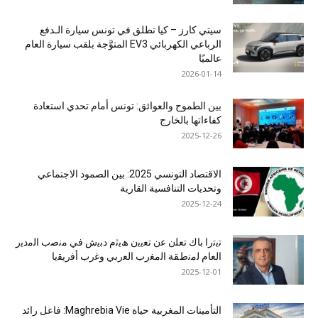
سيتي كارز – كيا تطلق في تونس سيارة الـدفع
الرباعي الكهربائي EV3 المتوَّجة بلقب سيارة العام
عالميًا
2026-01-14
بين الطموح والعوائق: تونس أمام تحدي استعادة
كفاءاتها بالخارج
2025-12-26
الاقتصاد التونسي 2025: بين الصمود الاجتماعي
وتحديات التنافسية القارية
2025-12-24
ﺗﯾﺗرا ﺑﺎك ﺗﻌﻠن ﻋن ﺗﻌﯾﯾن ھﯾﺛم دﺑﯾش ﻓﻲ ﻣﻧﺻب اﻟﻣدﯾر
اﻟﻌﺎم ﻟﻣﻧطﻘﺔ اﻟﻣﻐرب اﻟﻌرﺑﻲ وﻏرب أﻓرﯾﻘﯾﺎ
2025-12-01
التأمينات المغربية حياة Maghrebia Vie: فاعل رائد