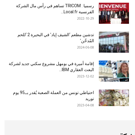
رسميا : TRICOM تساهم في رأس مال الشركة
الفرنسية Local.fr...
2022-10-29
تدشين مطعم ‘الشيف إياد’ في البحيرة 2 ‘للحم
المُدخّن’
2024-06-08
إقامة أميرة في بومهل مشروع سكني جديد لشركة
البعث العقاري IBM...
2023-12-02
احتياطي تونس من العملة الصعبة يُقدر بــ95 يوم
توريد
2023-04-08