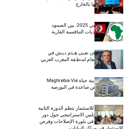
استعادة كفاءاتها بالخارج
الاقتصاد التونسي 2025: بين الصمود
الاجتماعي وتحديات التنافسية القارية
ﺗﯾﺗرا ﺑﺎك ﺗﻌﻠن ﻋن ﺗﻌﯾﯾن ھﯾﺛم دﺑﯾش ﻓﻲ
ﻣﻧﺻب اﻟﻣدﯾر اﻟﻌﺎم ﻟﻣﻧطﻘﺔ اﻟﻣﻐرب اﻟﻌرﺑﻲ
وﻏرب أﻓرﯾﻘﯾﺎ
التأمينات المغربية حياة Maghrebia Vie:
فاعل رائد بفرص صاعدة في البورصة
(+34.8%)
الهيئة التونسية للاستثمار تنظم الدورة الثانية
والعشرين للمجلس الاستراتيجي حول دور
القطاع الخاص في بلورة الإصلاحات وفرص
الاستثمار في مراكز البيانات