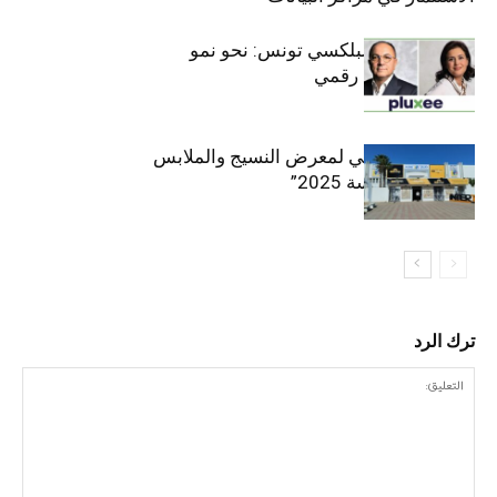
قيادة مزدوجة لبلكسي تونس: نحو نمو
متسارع وتحول رقمي
الافتتاح الرسمي لمعرض النسيج والملابس
“إنترتكس سوسة 2025”
ترك الرد