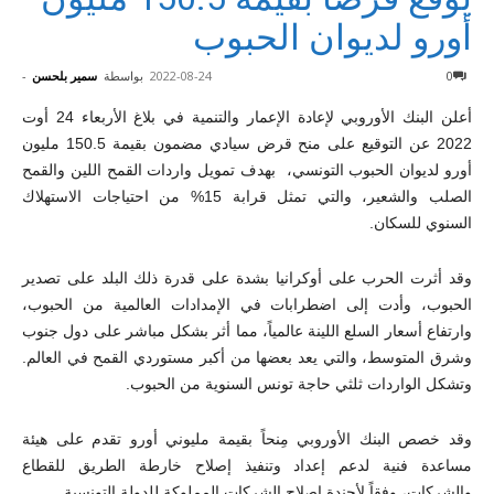
أورو لديوان الحبوب
0
2022-08-24
بواسطة
سمير بلحسن
-
أعلن البنك الأوروبي لإعادة الإعمار والتنمية في بلاغ الأربعاء 24 أوت
2022 عن التوقيع على منح قرض سيادي مضمون بقيمة 150.5 مليون
أورو لديوان الحبوب التونسي، بهدف تمويل واردات القمح اللين والقمح
الصلب والشعير، والتي تمثل قرابة 15% من احتياجات الاستهلاك
السنوي للسكان.
وقد أثرت الحرب على أوكرانيا بشدة على قدرة ذلك البلد على تصدير
الحبوب، وأدت إلى اضطرابات في الإمدادات العالمية من الحبوب،
وارتفاع أسعار السلع اللينة عالمياً، مما أثر بشكل مباشر على دول جنوب
وشرق المتوسط، والتي يعد بعضها من أكبر مستوردي القمح في العالم.
وتشكل الواردات ثلثي حاجة تونس السنوية من الحبوب.
وقد خصص البنك الأوروبي مِنحاً بقيمة مليوني أورو تقدم على هيئة
مساعدة فنية لدعم إعداد وتنفيذ إصلاح خارطة الطريق للقطاع
والشركات، وفقاً لأجندة إصلاح الشركات المملوكة للدولة التونسية.