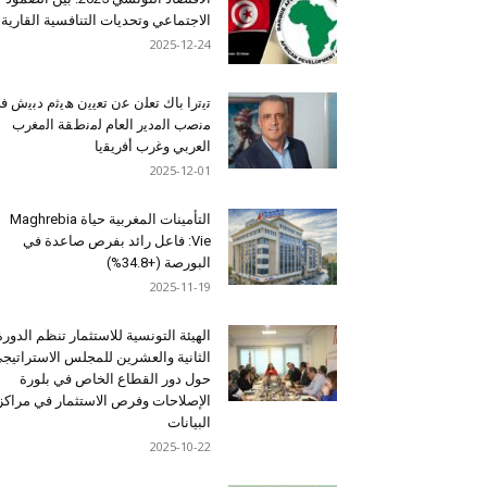
الاجتماعي وتحديات التنافسية القارية
2025-12-24
ﺗﯾﺗرا ﺑﺎك ﺗﻌﻠن ﻋن ﺗﻌﯾﯾن ھﯾﺛم دﺑﯾش ﻓ
ﻣﻧﺻب اﻟﻣدﯾر اﻟﻌﺎم ﻟﻣﻧطﻘﺔ اﻟﻣﻐرب
اﻟﻌرﺑﻲ وﻏرب أﻓرﯾﻘﯾﺎ
2025-12-01
التأمينات المغربية حياة Maghrebia
Vie: فاعل رائد بفرص صاعدة في
البورصة (+34.8%)
2025-11-19
الهيئة التونسية للاستثمار تنظم الدورة
الثانية والعشرين للمجلس الاستراتيج
حول دور القطاع الخاص في بلورة
الإصلاحات وفرص الاستثمار في مراكز
البيانات
2025-10-22