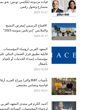
قيادة مزدوجة لبلكسي تونس: نحو نمو
متسارع وتحول رقمي
2025-10-21
الافتتاح الرسمي لمعرض النسيج
والملابس “إنترتكس سوسة 2025”
2025-10-17
المعهد العربي لرؤساء المؤسسات…
قابلية تطبيق قرار الضمان البنكي على
مؤسسات إسداء الخدمات أو القيام
بأشغال
2025-10-04
تأمينات BIAT والترا ميراج الجريد أرق
قياسية وتضامن مجتمعي
2025-10-01
أحمد الكرم في منتدى المعهد العربي
لرؤساء المؤسسات: السياحة التونسي