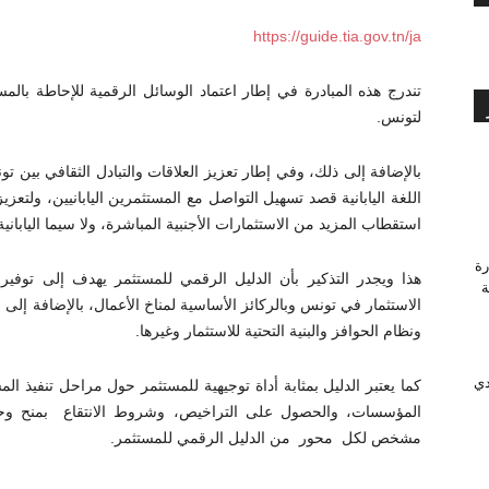
https://guide.tia.gov.tn/ja
تندرج هذه المبادرة في إطار اعتماد الوسائل الرقمية للإحاطة بالمس
لتونس.
بالإضافة إلى ذلك، وفي إطار تعزيز العلاقات والتبادل الثقافي بين ت
اللغة اليابانية قصد تسهيل التواصل مع المستثمرين اليابانيين، ولتعز
استقطاب المزيد من الاستثمارات الأجنبية المباشرة، ولا سيما اليابانية 
رة
هذا ويجدر التذكير بأن الدليل الرقمي للمستثمر يهدف إلى توف
وَّجة
الاستثمار في تونس وبالركائز الأساسية لمناخ الأعمال، بالإضافة إلى 
ونظام الحوافز والبنية التحتية للاستثمار وغيرها.
دي
كما يعتبر الدليل بمثابة أداة توجيهية للمستثمر حول مراحل تنفيذ ال
المؤسسات، والحصول على التراخيص، وشروط الانتقاع بمنح وحواف
مشخص لكل محور من الدليل الرقمي للمستثمر.