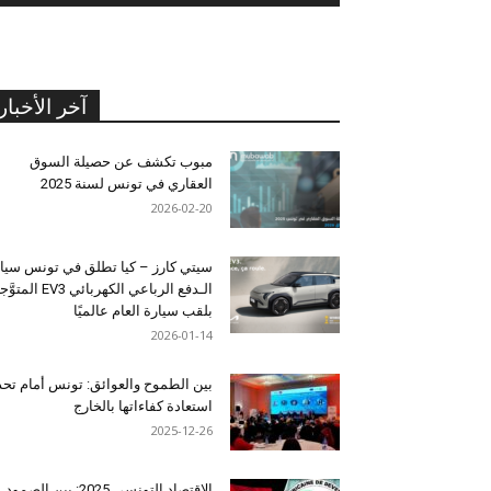
آخر الأخبار
مبوب تكشف عن حصيلة السوق
العقاري في تونس لسنة 2025
2026-02-20
سيتي كارز – كيا تطلق في تونس سيا
الـدفع الرباعي الكهربائي EV3 المت
بلقب سيارة العام عالميًا
2026-01-14
بين الطموح والعوائق: تونس أمام تح
استعادة كفاءاتها بالخارج
2025-12-26
الاقتصاد التونسي 2025: بين الصمود