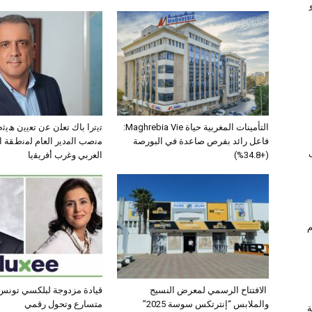
التأمينات المغربية حياة Maghrebia Vie:
ﺗﯾﺗرا ﺑﺎك ﺗﻌﻠن ﻋن ﺗﻌﯾﯾن ھﯾ
فاعل رائد بفرص صاعدة في البورصة
ﻣﻧﺻب اﻟﻣدﯾر اﻟﻌﺎم ﻟﻣﻧطﻘﺔ 
(+34.8%)
اﻟﻌرﺑﻲ وﻏرب أﻓرﯾﻘﯾﺎ
ام
الافتتاح الرسمي لمعرض النسيج
قيادة مزدوجة لبلكسي تونس:
والملابس “إنترتكس سوسة 2025”
متسارع وتحول رقمي
ة