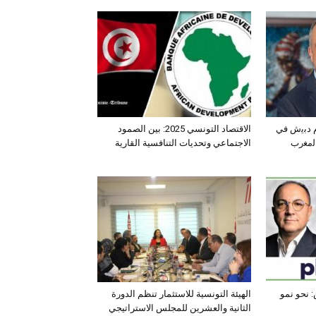
ﺛم دﺑﯾش ﻓﻲ
الاقتصاد التونسي 2025: بين الصمود
اﻟﻣﻐرب
الاجتماعي وتحديات التنافسية القارية
 نحو نمو
الهيئة التونسية للاستثمار تنظم الدورة
الثانية والعشرين للمجلس الاستراتيجي