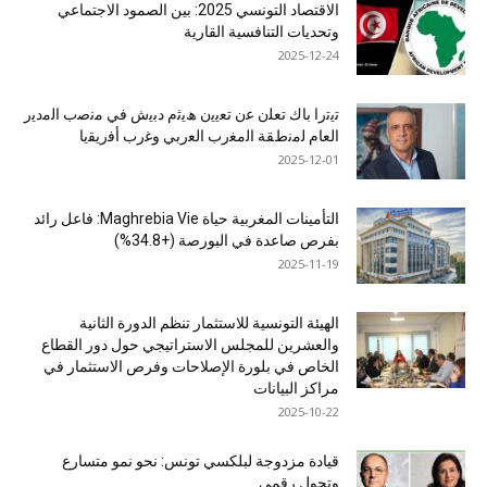
الاقتصاد التونسي 2025: بين الصمود الاجتماعي
وتحديات التنافسية القارية
2025-12-24
ﺗﯾﺗرا ﺑﺎك ﺗﻌﻠن ﻋن ﺗﻌﯾﯾن ھﯾﺛم دﺑﯾش ﻓﻲ ﻣﻧﺻب اﻟﻣدﯾر
اﻟﻌﺎم ﻟﻣﻧطﻘﺔ اﻟﻣﻐرب اﻟﻌرﺑﻲ وﻏرب أﻓرﯾﻘﯾﺎ
2025-12-01
التأمينات المغربية حياة Maghrebia Vie: فاعل رائد
بفرص صاعدة في البورصة (+34.8%)
2025-11-19
الهيئة التونسية للاستثمار تنظم الدورة الثانية
والعشرين للمجلس الاستراتيجي حول دور القطاع
الخاص في بلورة الإصلاحات وفرص الاستثمار في
مراكز البيانات
2025-10-22
قيادة مزدوجة لبلكسي تونس: نحو نمو متسارع
وتحول رقمي