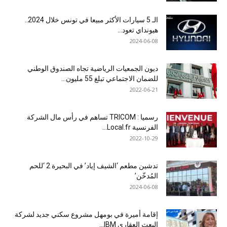
الـ 5 سيارات الأكثر مبيعا في تونس خلال 2024..
هيونداي تعود...
2024-06-08
ديون الجمعيات الرياضية تجاه الصندوق الوطني
للضمان الاجتماعي تبلغ 55 مليون...
2022-06-21
رسميا : TRICOM تساهم في رأس مال الشركة
الفرنسية Local.fr...
2022-10-29
تدشين مطعم ‘الشيف إياد’ في البحيرة 2 ‘للحم
المُدخّن’
2024-06-08
إقامة أميرة في بومهل مشروع سكني جديد لشركة
البعث العقاري IBM...