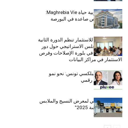
التأمينات المغربية حياة Maghrebia Vie:
فاعل رائد بفرص صاعدة في البورصة
(+34.8%)
الهيئة التونسية للاستثمار تنظم الدورة الثانية
والعشرين للمجلس الاستراتيجي حول دور
القطاع الخاص في بلورة الإصلاحات وفرص
الاستثمار في مراكز البيانات
قيادة مزدوجة لبلكسي تونس: نحو نمو
متسارع وتحول رقمي
الافتتاح الرسمي لمعرض النسيج والملابس
“إنترتكس سوسة 2025”