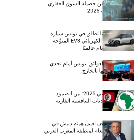
مبوب تكشف عن حصيلة السوق العقاري
في تونس لسنة 2025
سيتي كارز – كيا تطلق في تونس سيارة
الـدفع الرباعي الكهربائي EV3 المتوَّجة
بلقب سيارة العام عالميًا
بين الطموح والعوائق: تونس أمام تحدي
استعادة كفاءاتها بالخارج
الاقتصاد التونسي 2025: بين الصمود
الاجتماعي وتحديات التنافسية القارية
ﺗﯾﺗرا ﺑﺎك ﺗﻌﻠن ﻋن ﺗﻌﯾﯾن ھﯾﺛم دﺑﯾش ﻓﻲ
ﻣﻧﺻب اﻟﻣدﯾر اﻟﻌﺎم ﻟﻣﻧطﻘﺔ اﻟﻣﻐرب اﻟﻌرﺑﻲ
وﻏرب أﻓرﯾﻘﯾﺎ