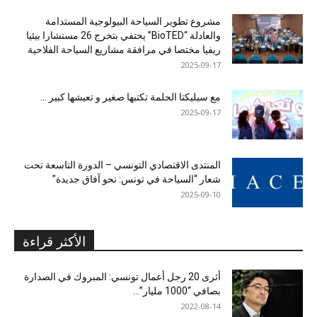
مشروع تطوير السياحة البيولوجية المستدامة
والعادلة “BioTED” يحتفي بتخرج 26 مستشارا بيئيا
ريفيا مختصا في مرافقة مشاريع السياحة الفلاحية
2025-09-17
مع سيليكتا الحلمة تكتبها صغير و تعيشها كبير …
2025-09-17
المنتدى الاقتصادي التونسي – الدورة التاسعة تحت
شعار “السياحة في تونس: نحو آفاق جديدة”
2025-09-10
الأكثر قراءة
أثرى 20 رجل أعمال تونسي: المبروك في الصدارة
بصافي “1000 مليار”...
2022-08-14