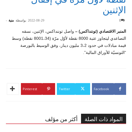
الإثنين
0
2022-08-29
بواسطة
منية
-
المنبر الاقتصادي (توننداكس) –
واصل توننداكس، الإثنين، نسقه
التصاعدي ليتجاوز عتبة 8000 نقطة لأوّل مرّة (8001،34 نقطة) وسط
قيمة مبادلات في حدود 3،2 مليون دينار، وفق الوسيط بالبورصة
“التونسيّة للأوراق المالية”.
Pinterest
Twitter
Facebook
المواد ذات الصلة
أكثر من مؤلف