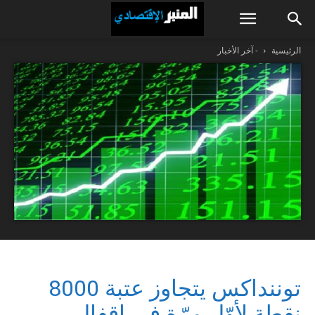
الرئيسية
- آخر الأخبار
توننداكس يتجاوز عتبة 8000
نقطة لأوّل مرّة في إقفال