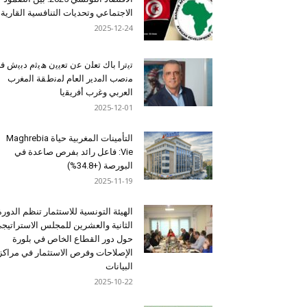
الاجتماعي وتحديات التنافسية القارية
2025-12-24
ﺗﯾﺗرا ﺑﺎك ﺗﻌﻠن ﻋن ﺗﻌﯾﯾن ھﯾﺛم دﺑﯾش ﻓ
ﻣﻧﺻب اﻟﻣدﯾر اﻟﻌﺎم ﻟﻣﻧطﻘﺔ اﻟﻣﻐرب
اﻟﻌرﺑﻲ وﻏرب أﻓرﯾﻘﯾﺎ
2025-12-01
التأمينات المغربية حياة Maghrebia
Vie: فاعل رائد بفرص صاعدة في
البورصة (+34.8%)
2025-11-19
الهيئة التونسية للاستثمار تنظم الدورة
الثانية والعشرين للمجلس الاستراتيج
حول دور القطاع الخاص في بلورة
الإصلاحات وفرص الاستثمار في مراكز
البيانات
2025-10-22