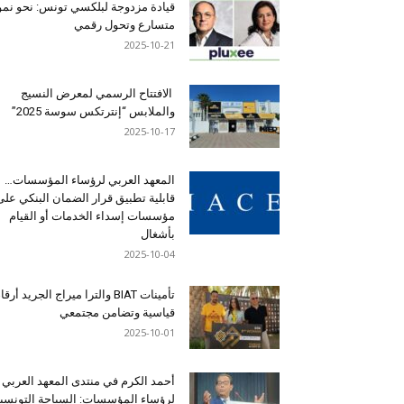
قيادة مزدوجة لبلكسي تونس: نحو نمو
متسارع وتحول رقمي
2025-10-21
الافتتاح الرسمي لمعرض النسيج
والملابس “إنترتكس سوسة 2025”
2025-10-17
المعهد العربي لرؤساء المؤسسات…
قابلية تطبيق قرار الضمان البنكي على
مؤسسات إسداء الخدمات أو القيام
بأشغال
2025-10-04
تأمينات BIAT والترا ميراج الجريد أرق
قياسية وتضامن مجتمعي
2025-10-01
أحمد الكرم في منتدى المعهد العربي
لرؤساء المؤسسات: السياحة التونسي