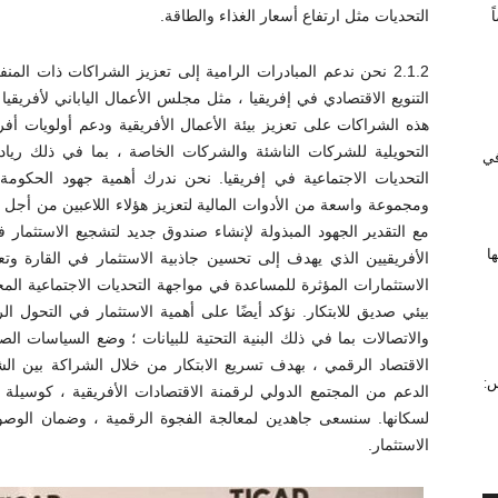
التحديات مثل ارتفاع أسعار الغذاء والطاقة.
2.1.2 نحن ندعم المبادرات الرامية إلى تعزيز الشراكات ذات الم
التنويع الاقتصادي في إفريقيا ، مثل مجلس الأعمال الياباني لأفريقيا وا
هذه الشراكات على تعزيز بيئة الأعمال الأفريقية ودعم أولويات أفري
التحويلية للشركات الناشئة والشركات الخاصة ، بما في ذلك رياد
 في
التحديات الاجتماعية في إفريقيا. نحن ندرك أهمية جهود الحكومة ال
ومجموعة واسعة من الأدوات المالية لتعزيز هؤلاء اللاعبين من أجل زي
مع التقدير الجهود المبذولة لإنشاء صندوق جديد لتشجيع الاستثمار ف
ا
الأفريقيين الذي يهدف إلى تحسين جاذبية الاستثمار في القارة وت
الاستثمارات المؤثرة للمساعدة في مواجهة التحديات الاجتماعية الم
بيئي صديق للابتكار. نؤكد أيضًا على أهمية الاستثمار في التحول الر
والاتصالات بما في ذلك البنية التحتية للبيانات ؛ وضع السياسات الص
الاقتصاد الرقمي ، بهدف تسريع الابتكار من خلال الشراكة بين الش
س:
الدعم من المجتمع الدولي لرقمنة الاقتصادات الأفريقية ، كوسيل
لسكانها. سنسعى جاهدين لمعالجة الفجوة الرقمية ، وضمان الوصول
الاستثمار.