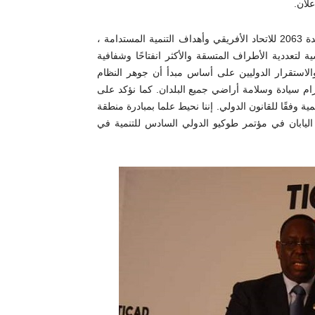
علان.
5.1. لمواجهة التحديات والبناء على الجهود طويلة الأمد لتحقيق أجندة 2063 للاتحاد الأفريقي وأهداف التنمية المستدامة ،
ة لتعددية الأطراف المتسقة والأكثر انفتاحًا وشفافية
 والاستقرار الدوليين على أساس مبدأ أن جوهر النظام
ترام سيادة وسلامة أراضي جميع البلدان. كما نؤكد على
وفقًا للقانون الدولي. إننا نحيط علما بمبادرة منطقة
 اليابان في مؤتمر طوكيو الدولي السادس للتنمية في