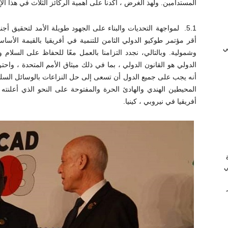
المستدامين. ولهذ الغرض ، أكدنا على أهمية الركائز الثلاث في هذا الإ
أقر مؤتمر طوكيو الدولي الثامن للتنمية في أفريقيا بالقيمة الأساسي
ﻲ
وشمولية. وبالتالي، نجدد التزامنا بالعمل معًا للحفاظ على السلام
الدولي هو القانون الدولي ، بما في ذلك ميثاق الأمم المتحدة ، واح
أنه يجب على جميع الدول أن تسعى إلى حل النزاعات بالوسائل السلمية 
المحيطين الهندي والهادئ الحرة والمفتوحة على النحو الذي أعلنته
أفريقيا في نيروبي ، كينيا.
ي