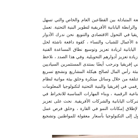
نفعة المتبادلة بين القطاعين العام والخاص والتي تسهل
لرابطة اليابانية الأفريقية لتطوير البنية التحتية. تعمل
قيا في التحول الاقتصادي والتنويع. نحن ندرك الأدوار
ة الأعمال للشباب والنساء ، كقوة دافعة ناشئة لحل
يابانية لزيادة تعزيز وتوسيع نطاق المساعدة الفنية
ادة تعزيز أدوارهم التحويلية. وفي هذا الصدد ، نلاحظ
ي إفريقيا ونرحب أيضًا بمنتدى المستثمرين السياديين
عبئة رأس المال لصالح هيكلة المشاريع ونشجع تسريع
ختلفة من خلال وسائل مبتكرة وخلق بيئة مواتية لنظام
قمي في إفريقيا والبنية التحتية لتكنولوجيا المعلومات
ناعية الرقمية ، وبناء المهارات المناسبة للانخراط في
ركات اليابانية والشركات الأفريقية. نحث على تعزيز
ة لإطلاق إمكانات النمو في القارة ، وخلق فرص عمل
 إلى التكنولوجيا بأسعار معقولة للمواطنين وتشجيع