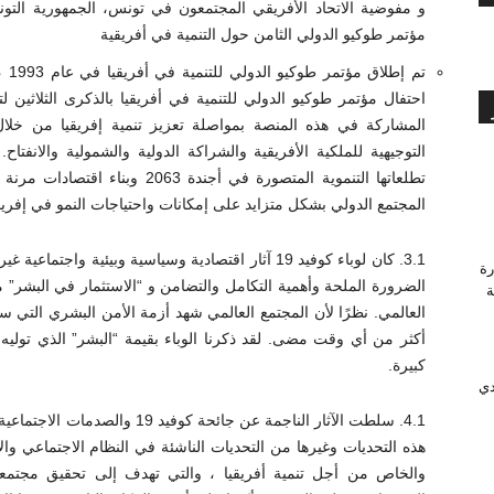
مؤتمر طوكيو الدولي الثامن حول التنمية في أفريقية
تم 
المشاركة في هذه المنصة بمواصلة تعزيز تنمية إفريقيا من خلال
التوجيهية للملكية الأفريقية والشراكة الدولية والشمولية والانفتا
تطلعاتها التنموية المتصورة في أجند
المجتمع الدولي بشكل متزايد على إمكانات واحتياجات النمو في إفريقي
3.1. كان لوباء كوفيد 19 آثار اقتصادية وسياسية وبيئي
رة
الضرورة الملحة وأهمية التكامل والتضامن و “الاستثمار في البشر” مم
وَّجة
العالمي. نظرًا لأن المجتمع العالمي شهد أزمة الأمن البشري التي سب
أكثر من أي وقت مضى. لقد ذكرنا الوباء بقيمة “البشر” الذي توليه 
كبيرة.
دي
4.1. سلطت الآثار الناجمة عن جائح
هذه التحديات وغيرها من التحديات الناشئة في النظام الاجتماعي وال
والخاص من أجل تنمية أفريقيا ، والتي تهدف إلى تحقيق مجتمعا