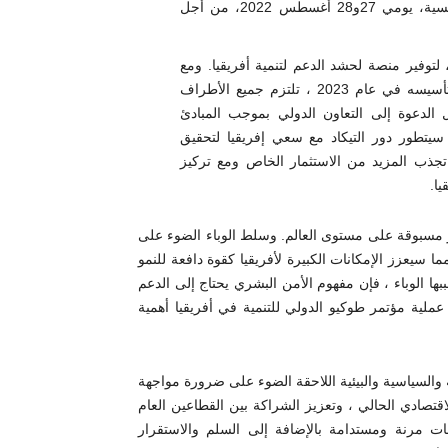
و مفوضية الاتحاد الأفريقي المجتمعون في تونس، الجمهورية التونسية، يومي 27و28 أغسطس 2022، من أجل
إطلاق مؤتمر طوكيو الدولي للتنمية في أفريقيا في عام 1993 ، لتوفير منصة لحشد الدعم لتنمية أفريقيا. ومع
احتفال مؤتمر طوكيو الدولي للتنمية في أفريقيا بالذكرى الثلاثين لتأسيسه في عام 2023 ، تلتزم جميع الأطراف
 الدعوة إلى التعاون الدولي بموجب المبادئ
ح. سيتطور دور التيكاد مع سعي إفريقيا لتحقيق
ة 2063 وبناء اقتصادات مرنة تجذب المزيد من الاستثمار الخاص ومع تركيز
ا.
ة واجتماعية غير مسبوقة على مستوى العالم. وسلط الوباء الضوء على
ا سيعزز الإمكانات الكبيرة لأفريقيا كقوة دافعة للنمو
بها الوباء ، فإن مفهوم الأمن البشري يحتاج إلى الدعم
عملية مؤتمر طوكيو الدولي للتنمية في أفريقيا أهمية
ة كوفيد 19 والصدمات الاجتماعية والسياسية والبيئية اللاحقة الضوء على ضرورة مواجهة
اقتصادي الحالي ، وتعزيز الشراكة بين القطاعين العام
ت مرنة ومستدامة بالإضافة إلى السلم والاستقرار