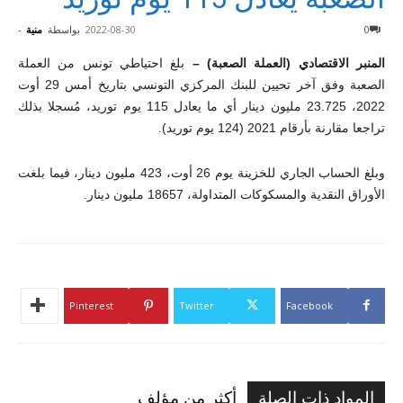
0
2022-08-30
بواسطة
منية
-
المنبر الاقتصادي (العملة الصعبة) –
بلغ احتياطي تونس من العملة
الصعبة وفق آخر تحيين للبنك المركزي التونسي بتاريخ أمس 29 أوت
2022، 23.725 مليون دينار أي ما يعادل 115 يوم توريد، مُسجلا بذلك
تراجعا مقارنة بأرقام 2021 (124 يوم توريد).
وبلغ الحساب الجاري للخزينة يوم 26 أوت، 423 مليون دينار، فيما بلغت
الأوراق النقدية والمسكوكات المتداولة، 18657 مليون دينار.
Pinterest
Twitter
Facebook
المواد ذات الصلة
أكثر من مؤلف