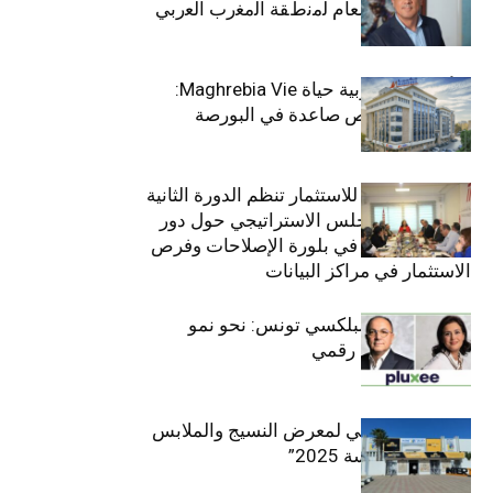
ﻣﻧﺻب اﻟﻣدﯾر اﻟﻌﺎم ﻟﻣﻧطﻘﺔ اﻟﻣﻐرب اﻟﻌرﺑﻲ
وﻏرب أﻓرﯾﻘﯾﺎ
التأمينات المغربية حياة Maghrebia Vie:
فاعل رائد بفرص صاعدة في البورصة
(+34.8%)
الهيئة التونسية للاستثمار تنظم الدورة الثانية
والعشرين للمجلس الاستراتيجي حول دور
القطاع الخاص في بلورة الإصلاحات وفرص
الاستثمار في مراكز البيانات
قيادة مزدوجة لبلكسي تونس: نحو نمو
متسارع وتحول رقمي
الافتتاح الرسمي لمعرض النسيج والملابس
“إنترتكس سوسة 2025”