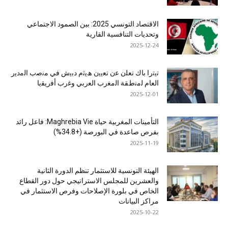
الاقتصاد التونسي 2025: بين الصمود الاجتماعي
وتحديات التنافسية القارية
2025-12-24
ﺗﯾﺗرا ﺑﺎك ﺗﻌﻠن ﻋن ﺗﻌﯾﯾن ھﯾﺛم دﺑﯾش ﻓﻲ ﻣﻧﺻب اﻟﻣدﯾر
اﻟﻌﺎم ﻟﻣﻧطﻘﺔ اﻟﻣﻐرب اﻟﻌرﺑﻲ وﻏرب أﻓرﯾﻘﯾﺎ
2025-12-01
التأمينات المغربية حياة Maghrebia Vie: فاعل رائد
بفرص صاعدة في البورصة (+34.8%)
2025-11-19
الهيئة التونسية للاستثمار تنظم الدورة الثانية
والعشرين للمجلس الاستراتيجي حول دور القطاع
الخاص في بلورة الإصلاحات وفرص الاستثمار في
مراكز البيانات
2025-10-22