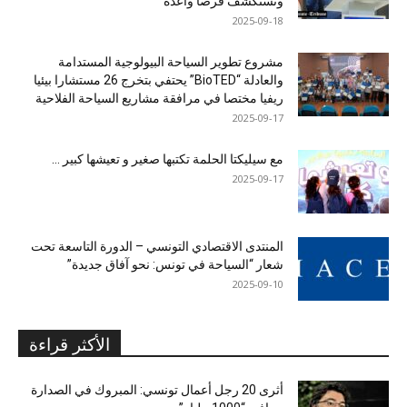
وتستكشف فرصاً واعدة
2025-09-18
مشروع تطوير السياحة البيولوجية المستدامة
والعادلة “BioTED” يحتفي بتخرج 26 مستشارا بيئيا
ريفيا مختصا في مرافقة مشاريع السياحة الفلاحية
2025-09-17
مع سيليكتا الحلمة تكتبها صغير و تعيشها كبير …
2025-09-17
المنتدى الاقتصادي التونسي – الدورة التاسعة تحت
شعار “السياحة في تونس: نحو آفاق جديدة”
2025-09-10
الأكثر قراءة
أثرى 20 رجل أعمال تونسي: المبروك في الصدارة