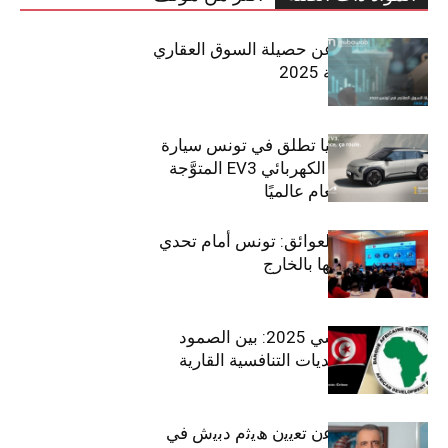
مبوب تكشف عن حصيلة السوق العقاري
في تونس لسنة 2025
سيتي كارز – كيا تطلق في تونس سيارة
الـدفع الرباعي الكهربائي EV3 المتوَّجة
بلقب سيارة العام عالميًا
بين الطموح والعوائق: تونس أمام تحدي
استعادة كفاءاتها بالخارج
الاقتصاد التونسي 2025: بين الصمود
الاجتماعي وتحديات التنافسية القارية
ﺗﯾﺗرا ﺑﺎك ﺗﻌﻠن ﻋن ﺗﻌﯾﯾن ھﯾﺛم دﺑﯾش ﻓﻲ