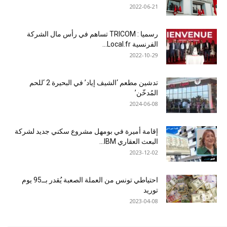
2022-06-21
رسميا : TRICOM تساهم في رأس مال الشركة
الفرنسية Local.fr...
2022-10-29
تدشين مطعم ‘الشيف إياد’ في البحيرة 2 ‘للحم
المُدخّن’
2024-06-08
إقامة أميرة في بومهل مشروع سكني جديد لشركة
البعث العقاري IBM...
2023-12-02
احتياطي تونس من العملة الصعبة يُقدر بــ95 يوم
توريد
2023-04-08