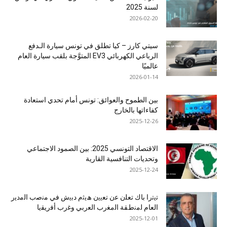
لسنة 2025
2026-02-20
سيتي كارز – كيا تطلق في تونس سيارة الـدفع
الرباعي الكهربائي EV3 المتوَّجة بلقب سيارة العام
عالميًا
2026-01-14
بين الطموح والعوائق: تونس أمام تحدي استعادة
كفاءاتها بالخارج
2025-12-26
الاقتصاد التونسي 2025: بين الصمود الاجتماعي
وتحديات التنافسية القارية
2025-12-24
ﺗﯾﺗرا ﺑﺎك ﺗﻌﻠن ﻋن ﺗﻌﯾﯾن ھﯾﺛم دﺑﯾش ﻓﻲ ﻣﻧﺻب اﻟﻣدﯾر
اﻟﻌﺎم ﻟﻣﻧطﻘﺔ اﻟﻣﻐرب اﻟﻌرﺑﻲ وﻏرب أﻓرﯾﻘﯾﺎ
2025-12-01