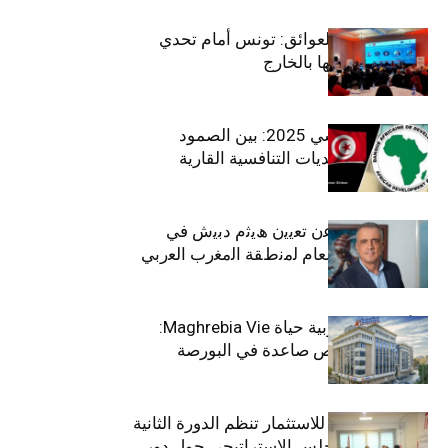
بين الطموح والعوائق: تونس أمام تحدي
استعادة كفاءاتها بالخارج
الاقتصاد التونسي 2025: بين الصمود
الاجتماعي وتحديات التنافسية القارية
ﺗﯾﺗرا ﺑﺎك ﺗﻌﻠن ﻋن ﺗﻌﯾﯾن ھﯾﺛم دﺑﯾش ﻓﻲ
ﻣﻧﺻب اﻟﻣدﯾر اﻟﻌﺎم ﻟﻣﻧطﻘﺔ اﻟﻣﻐرب اﻟﻌرﺑﻲ
وﻏرب أﻓرﯾﻘﯾﺎ
التأمينات المغربية حياة Maghrebia Vie:
فاعل رائد بفرص صاعدة في البورصة
(+34.8%)
الهيئة التونسية للاستثمار تنظم الدورة الثانية
والعشرين للمجلس الاستراتيجي حول دور