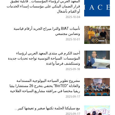
المعهد العربي لرؤساء المؤسسات… قابلية تطبيق
قرار الضمان البنكي على مؤسسات إسداء الخدمات
أو القيام بأشغال
2025-10-04
تأمينات BIAT والترا ميراج الجريد أرقام قياسية
وتضامن مجتمعي
2025-10-01
أحمد الكرم في منتدى المعهد العربي لرؤساء
المؤسسات: السياحة التونسية تواجه تحديات جديدة
وتستكشف فرصاً واعدة
2025-09-18
مشروع تطوير السياحة البيولوجية المستدامة
والعادلة “BioTED” يحتفي بتخرج 26 مستشارا بيئيا
ريفيا مختصا في مرافقة مشاريع السياحة الفلاحية
2025-09-17
مع سيليكتا الحلمة تكتبها صغير و تعيشها كبير …
2025-09-17