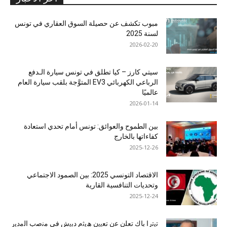
مبوب تكشف عن حصيلة السوق العقاري في تونس
لسنة 2025
2026-02-20
سيتي كارز – كيا تطلق في تونس سيارة الـدفع
الرباعي الكهربائي EV3 المتوَّجة بلقب سيارة العام
عالميًا
2026-01-14
بين الطموح والعوائق: تونس أمام تحدي استعادة
كفاءاتها بالخارج
2025-12-26
الاقتصاد التونسي 2025: بين الصمود الاجتماعي
وتحديات التنافسية القارية
2025-12-24
ﺗﯾﺗرا ﺑﺎك ﺗﻌﻠن ﻋن ﺗﻌﯾﯾن ھﯾﺛم دﺑﯾش ﻓﻲ ﻣﻧﺻب اﻟﻣدﯾر