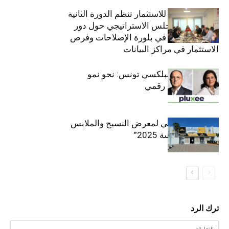
الهيئة التونسية للاستثمار تنظم الدورة الثانية
والعشرين للمجلس الاستراتيجي حول دور
القطاع الخاص في بلورة الإصلاحات وفرص
الاستثمار في مراكز البيانات
قيادة مزدوجة لبلكسي تونس: نحو نمو
متسارع وتحول رقمي
الافتتاح الرسمي لمعرض النسيج والملابس
“إنترتكس سوسة 2025”
ترك الرد