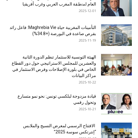
اﻟﻌﺎم ﻟﻣﻧطﻘﺔ اﻟﻣﻐرب اﻟﻌرﺑﻲ وﻏرب أﻓرﯾﻘﯾﺎ
2025-12-01
التأمينات المغربية حياة Maghrebia Vie: فاعل رائد
بفرص صاعدة في البورصة (+34.8%)
2025-11-19
الهيئة التونسية للاستثمار تنظم الدورة الثانية
والعشرين للمجلس الاستراتيجي حول دور القطاع
الخاص في بلورة الإصلاحات وفرص الاستثمار في
مراكز البيانات
2025-10-22
قيادة مزدوجة لبلكسي تونس: نحو نمو متسارع
وتحول رقمي
2025-10-21
الافتتاح الرسمي لمعرض النسيج والملابس
“إنترتكس سوسة 2025”