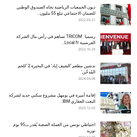
ديون الجمعيات الرياضية تجاه الصندوق الوطني
للضمان الاجتماعي تبلغ 55 مليون...
2022-06-21
رسميا : TRICOM تساهم في رأس مال الشركة
الفرنسية Local.fr...
2022-10-29
تدشين مطعم ‘الشيف إياد’ في البحيرة 2 ‘للحم
المُدخّن’
2024-06-08
إقامة أميرة في بومهل مشروع سكني جديد لشركة
البعث العقاري IBM...
2023-12-02
احتياطي تونس من العملة الصعبة يُقدر بــ95 يوم
توريد