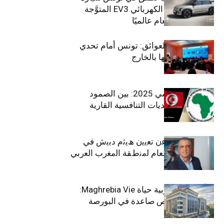
الـدفع الرباعي الكهربائي EV3 المتوَّجة
بلقب سيارة العام عالميًا
بين الطموح والعوائق: تونس أمام تحدي
استعادة كفاءاتها بالخارج
الاقتصاد التونسي 2025: بين الصمود
الاجتماعي وتحديات التنافسية القارية
ﺗﯾﺗرا ﺑﺎك ﺗﻌﻠن ﻋن ﺗﻌﯾﯾن ھﯾﺛم دﺑﯾش ﻓﻲ
ﻣﻧﺻب اﻟﻣدﯾر اﻟﻌﺎم ﻟﻣﻧطﻘﺔ اﻟﻣﻐرب اﻟﻌرﺑﻲ
وﻏرب أﻓرﯾﻘﯾﺎ
التأمينات المغربية حياة Maghrebia Vie:
فاعل رائد بفرص صاعدة في البورصة
(+34.8%)