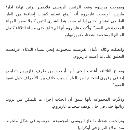
وبموجب مرسوم وقعه الرئيس الروسي فلاديمير بوتين نهاية آذار/
مارس، أوضحت غازبروم أنه “يمنع تسليم كميات إضافية من الغاز
الطبيعي لمتشرٍ أجنبي إذا لم يسدد هذا الشاري الثمن كاملا ضمن المهلة
المحددة في العقد”. وأكدت غازبروم أنها لم تتلق حتى مساء الثلاثاء كامل
المبالغ المستحقة لشحنات تموز/يوليو.
واتصلت وكالة الأنباء الفرنسية بمجموعة إنجي مساء الثلاثاء، فرفضت
التعليق على ما أعلنته غازبروم.
وصباح الثلاثاء، أعلنت إنجي أنها أبلغت من طرف غازبروم بتقليص
إضافي وفوري لشحناتها من الغاز “بسبب خلاف بين الأطراف حول تنفيذ
العقود”.
وذكّرت المجموعة بأنها سبق أن اتخذت إجراءات للتمكن من تزويد
زبائنها حتى في حال توقف شحنات غازبروم.
وتراجعت شحنات الغاز الروسي للمجموعة الفرنسية في شكل ملحوظ
منذ اندلاع النزاع في أوكرانيا.