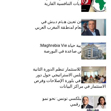
الاجتماعي وتحديات التنافسية القارية
ﺗﯾﺗرا ﺑﺎك ﺗﻌﻠن ﻋن ﺗﻌﯾﯾن ھﯾﺛم دﺑﯾش ﻓﻲ
ﻣﻧﺻب اﻟﻣدﯾر اﻟﻌﺎم ﻟﻣﻧطﻘﺔ اﻟﻣﻐرب اﻟﻌرﺑﻲ
وﻏرب أﻓرﯾﻘﯾﺎ
التأمينات المغربية حياة Maghrebia Vie:
فاعل رائد بفرص صاعدة في البورصة
(+34.8%)
الهيئة التونسية للاستثمار تنظم الدورة الثانية
والعشرين للمجلس الاستراتيجي حول دور
القطاع الخاص في بلورة الإصلاحات وفرص
الاستثمار في مراكز البيانات
قيادة مزدوجة لبلكسي تونس: نحو نمو
متسارع وتحول رقمي