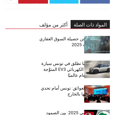
المواد ذات الصلة
أكثر من مؤلف
مبوب تكشف عن حصيلة السوق العقاري
في تونس لسنة 2025
سيتي كارز – كيا تطلق في تونس سيارة
الـدفع الرباعي الكهربائي EV3 المتوَّجة
بلقب سيارة العام عالميًا
بين الطموح والعوائق: تونس أمام تحدي
استعادة كفاءاتها بالخارج
الاقتصاد التونسي 2025: بين الصمود