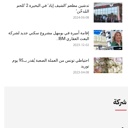
تدشين مطعم ‘الشيف إياد’ في البحيرة 2 ‘للحم
المُدخّن’
2024-06-08
إقامة أميرة في بومهل مشروع سكني جديد لشركة
البعث العقاري IBM...
2023-12-02
احتياطي تونس من العملة الصعبة يُقدر بــ95 يوم
توريد
2023-04-08
شركة