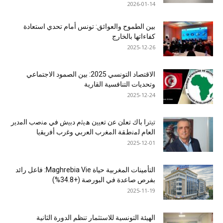
2026-01-14
بين الطموح والعوائق: تونس أمام تحدي استعادة
كفاءاتها بالخارج
2025-12-26
الاقتصاد التونسي 2025: بين الصمود الاجتماعي
وتحديات التنافسية القارية
2025-12-24
ﺗﯾﺗرا ﺑﺎك ﺗﻌﻠن ﻋن ﺗﻌﯾﯾن ھﯾﺛم دﺑﯾش ﻓﻲ ﻣﻧﺻب اﻟﻣدﯾر
اﻟﻌﺎم ﻟﻣﻧطﻘﺔ اﻟﻣﻐرب اﻟﻌرﺑﻲ وﻏرب أﻓرﯾﻘﯾﺎ
2025-12-01
التأمينات المغربية حياة Maghrebia Vie: فاعل رائد
بفرص صاعدة في البورصة (+34.8%)
2025-11-19
الهيئة التونسية للاستثمار تنظم الدورة الثانية