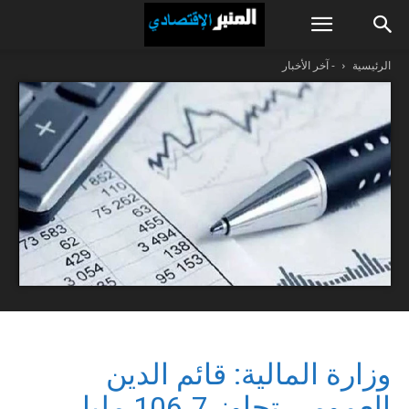
الرئيسية
- آخر الأخبار
وزارة المالية: قائم الدين
العمومي تجاوز 106،7 مليار