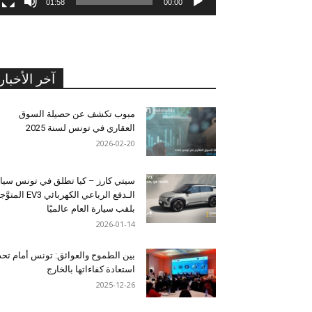
01:58
00:00
آخر الأخبار
مبوب تكشف عن حصيلة السوق
العقاري في تونس لسنة 2025
2026-02-20
سيتي كارز – كيا تطلق في تونس سيا
الـدفع الرباعي الكهربائي EV3 المت
بلقب سيارة العام عالميًا
2026-01-14
بين الطموح والعوائق: تونس أمام تح
استعادة كفاءاتها بالخارج
2025-12-26