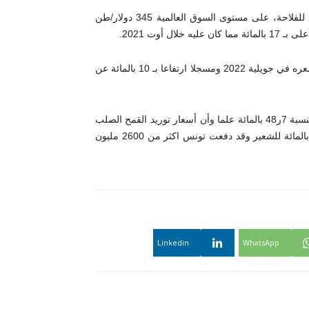
وبلغ معدل سعر القمح اللين الأوروبي، وفق بيانات المرصد الوطني للفلاحة، على مستوى السوق العالمية 345 دولار/طن
وبلغ معدل سعر الشعير الأوروبي في حدود 303 دولار/ طن يقارب سعره في جويلية 2022 ومسجلا ارتفاعا بـ 10 بالمائة عن
وجابهت تونس خلال شهر جويلية ، ارتفاعا في أسعار توريد الحبوب بنسبة 7ر48 بالمائة علما وأن أسعار توريد القمح الصلب
ارتفعت بنحو 2ر90 بالمائة والقمح اللين بنسبة 3ر44 بالمائة و1ر58 بالمائة للشعير وقد دفعت تونس اكثر من 2600 مليون
Linkedin
WhatsApp