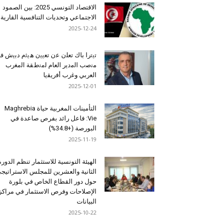
الاقتصاد التونسي 2025: بين الصمود
الاجتماعي وتحديات التنافسية القارية
2025-12-24
ﺗﯾﺗرا ﺑﺎك ﺗﻌﻠن ﻋن ﺗﻌﯾﯾن ھﯾﺛم دﺑﯾش ﻓ
ﻣﻧﺻب اﻟﻣدﯾر اﻟﻌﺎم ﻟﻣﻧطﻘﺔ اﻟﻣﻐرب
اﻟﻌرﺑﻲ وﻏرب أﻓرﯾﻘﯾﺎ
2025-12-01
التأمينات المغربية حياة Maghrebia
Vie: فاعل رائد بفرص صاعدة في
البورصة (+34.8%)
2025-11-19
الهيئة التونسية للاستثمار تنظم الدورة
الثانية والعشرين للمجلس الاستراتيج
حول دور القطاع الخاص في بلورة
الإصلاحات وفرص الاستثمار في مراكز
البيانات
2025-10-22