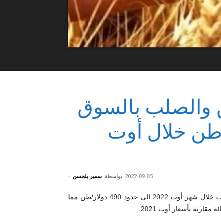
ن والصلب بالسوق
 490 دولار/طن خلال أوت
2022-09-05
بواسطة
سمير بلحسن
-
تراجع معدل سعر القمح الصلب على مستوى السوق العالمية للحبوب خلال شهر أوت 2022 الى حدود 490 دولار/طن مما