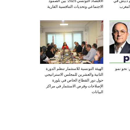
ﺛم دﺑﯾش ﻓﻲ
الاقتصاد التونسي 2025: بين الصمود
اﻟﻣﻐرب
الاجتماعي وتحديات التنافسية القارية
 نحو نمو
الهيئة التونسية للاستثمار تنظم الدورة
الثانية والعشرين للمجلس الاستراتيجي
حول دور القطاع الخاص في بلورة
الإصلاحات وفرص الاستثمار في مراكز
البيانات