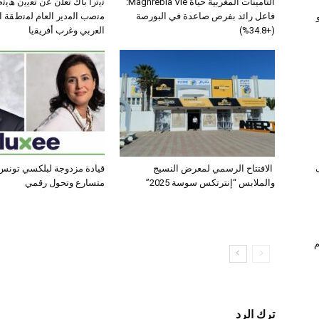
التأمينات المغربية حياة Maghrebia Vie:
ﺗﯾﺗرا ﺑﺎك ﺗﻌﻠن ﻋن ﺗﻌﯾﯾن ھﯾ
فاعل رائد بفرص صاعدة في البورصة
ﻣﻧﺻب اﻟﻣدﯾر اﻟﻌﺎم ﻟﻣﻧطﻘﺔ 
(+34.8%)
اﻟﻌرﺑﻲ وﻏرب أﻓرﯾﻘﯾﺎ
الافتتاح الرسمي لمعرض النسيج
قيادة مزدوجة لبلكسي تونس:
والملابس “إنترتكس سوسة 2025”
متسارع وتحول رقمي
ام
ترك الرد