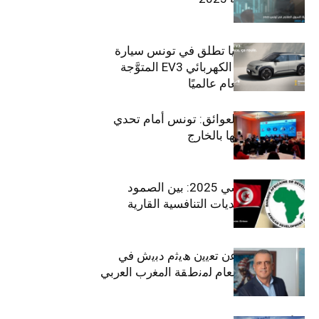
سيتي كارز – كيا تطلق في تونس سيارة
الـدفع الرباعي الكهربائي EV3 المتوَّجة
بلقب سيارة العام عالميًا
بين الطموح والعوائق: تونس أمام تحدي
استعادة كفاءاتها بالخارج
الاقتصاد التونسي 2025: بين الصمود
الاجتماعي وتحديات التنافسية القارية
ﺗﯾﺗرا ﺑﺎك ﺗﻌﻠن ﻋن ﺗﻌﯾﯾن ھﯾﺛم دﺑﯾش ﻓﻲ
ﻣﻧﺻب اﻟﻣدﯾر اﻟﻌﺎم ﻟﻣﻧطﻘﺔ اﻟﻣﻐرب اﻟﻌرﺑﻲ
وﻏرب أﻓرﯾﻘﯾﺎ