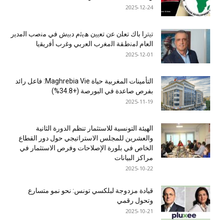
2025-12-24
ﺗﯾﺗرا ﺑﺎك ﺗﻌﻠن ﻋن ﺗﻌﯾﯾن ھﯾﺛم دﺑﯾش ﻓﻲ ﻣﻧﺻب اﻟﻣدﯾر
اﻟﻌﺎم ﻟﻣﻧطﻘﺔ اﻟﻣﻐرب اﻟﻌرﺑﻲ وﻏرب أﻓرﯾﻘﯾﺎ
2025-12-01
التأمينات المغربية حياة Maghrebia Vie: فاعل رائد
بفرص صاعدة في البورصة (+34.8%)
2025-11-19
الهيئة التونسية للاستثمار تنظم الدورة الثانية
والعشرين للمجلس الاستراتيجي حول دور القطاع
الخاص في بلورة الإصلاحات وفرص الاستثمار في
مراكز البيانات
2025-10-22
قيادة مزدوجة لبلكسي تونس: نحو نمو متسارع
وتحول رقمي
2025-10-21