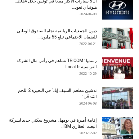
الـ 5 سيارات الأكثر مبيعا في تونس خلال 2024..
هيونداي تعود...
2024-06-08
ديون الجمعيات الرياضية تجاه الصندوق الوطني
للضمان الاجتماعي تبلغ 55 مليون...
2022-06-21
رسميا : TRICOM تساهم في رأس مال الشركة
الفرنسية Local.fr...
2022-10-29
تدشين مطعم ‘الشيف إياد’ في البحيرة 2 ‘للحم
المُدخّن’
2024-06-08
إقامة أميرة في بومهل مشروع سكني جديد لشركة
البعث العقاري IBM...
2023-12-02