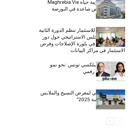
التأمينات المغربية حياة Maghrebia Vie:
فاعل رائد بفرص صاعدة في البورصة
(+34.8%)
الهيئة التونسية للاستثمار تنظم الدورة الثانية
والعشرين للمجلس الاستراتيجي حول دور
القطاع الخاص في بلورة الإصلاحات وفرص
الاستثمار في مراكز البيانات
قيادة مزدوجة لبلكسي تونس: نحو نمو
متسارع وتحول رقمي
الافتتاح الرسمي لمعرض النسيج والملابس
“إنترتكس سوسة 2025”