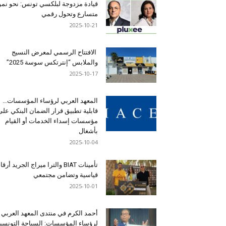
قيادة مزدوجة لبلكسي تونس: نحو نمو
متسارع وتحول رقمي
2025-10-21
الافتتاح الرسمي لمعرض النسيج
والملابس “إنترتكس سوسة 2025”
2025-10-17
المعهد العربي لرؤساء المؤسسات…
قابلية تطبيق قرار الضمان البنكي على
مؤسسات إسداء الخدمات أو القيام
بأشغال
2025-10-04
تأمينات BIAT والترا ميراج الجريد أرق
قياسية وتضامن مجتمعي
2025-10-01
أحمد الكرم في منتدى المعهد العربي
لرؤساء المؤسسات: السياحة التونسي