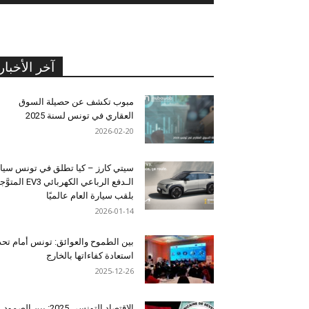
آخر الأخبار
مبوب تكشف عن حصيلة السوق
العقاري في تونس لسنة 2025
2026-02-20
سيتي كارز – كيا تطلق في تونس سيا
الـدفع الرباعي الكهربائي EV3 المت
بلقب سيارة العام عالميًا
2026-01-14
بين الطموح والعوائق: تونس أمام تح
استعادة كفاءاتها بالخارج
2025-12-26
الاقتصاد التونسي 2025: بين الصمود