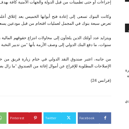
إجراءات أو حتى تطمينات من قبل الدولة والجهات الأمنية كافة بهدف 
وكانت البنوك تسعى إلى إعادة فتح أبوابها الخميس بعد إغلاق أعلن
تعرض سبعة بنوك في المجمل لعمليات اقتحام من قبل مودعين يسع
ويتزايد عدد أولئك الذين يلجأون إلى محاولات انتزاع حقوقهم المالية ب
سنوات، ما دفع البنك الدولي إلى وصف الأزمة بأنها “من تدبير النخبة
من جانبه، اعتبر صندوق النقد الدولي في ختام زيارة فريق من خبرا
الإصلاحات المطلوبة للإفراج عن أموال إغاثة من الصندوق “ما زال بطيئ
رة
وَّجة
(فرانس 24)
دي
Pinterest
Twitter
Facebook