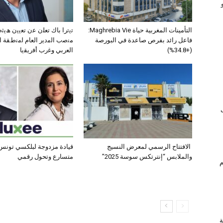
التأمينات المغربية حياة Maghrebia Vie:
ﺗﯾﺗرا ﺑﺎك ﺗﻌﻠن ﻋن ﺗﻌﯾﯾن ھﯾ
فاعل رائد بفرص صاعدة في البورصة
ﻣﻧﺻب اﻟﻣدﯾر اﻟﻌﺎم ﻟﻣﻧطﻘﺔ 
(+34.8%)
اﻟﻌرﺑﻲ وﻏرب أﻓرﯾﻘﯾﺎ
الافتتاح الرسمي لمعرض النسيج
قيادة مزدوجة لبلكسي تونس:
والملابس “إنترتكس سوسة 2025”
متسارع وتحول رقمي
ام
ة