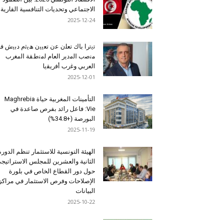
الاجتماعي وتحديات التنافسية القارية
2025-12-24
ﺗﯾﺗرا ﺑﺎك ﺗﻌﻠن ﻋن ﺗﻌﯾﯾن ھﯾﺛم دﺑﯾش ﻓ
ﻣﻧﺻب اﻟﻣدﯾر اﻟﻌﺎم ﻟﻣﻧطﻘﺔ اﻟﻣﻐرب
اﻟﻌرﺑﻲ وﻏرب أﻓرﯾﻘﯾﺎ
2025-12-01
التأمينات المغربية حياة Maghrebia
Vie: فاعل رائد بفرص صاعدة في
البورصة (+34.8%)
2025-11-19
الهيئة التونسية للاستثمار تنظم الدورة
الثانية والعشرين للمجلس الاستراتيج
حول دور القطاع الخاص في بلورة
الإصلاحات وفرص الاستثمار في مراكز
البيانات
2025-10-22