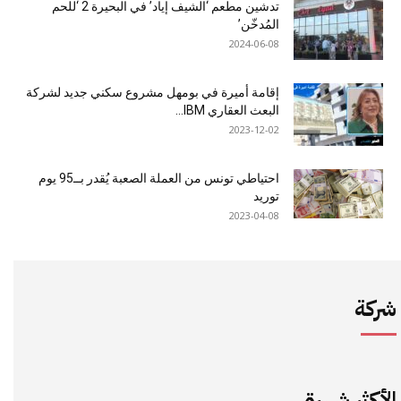
تدشين مطعم ‘الشيف إياد’ في البحيرة 2 ‘للحم
المُدخّن’
2024-06-08
إقامة أميرة في بومهل مشروع سكني جديد لشركة
البعث العقاري IBM...
2023-12-02
احتياطي تونس من العملة الصعبة يُقدر بــ95 يوم
توريد
2023-04-08
شركة
الأكثر شهرة