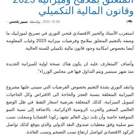
وقانون المالية التكميلي
0
2022-10-08
بواسطة
سمير بلحسن
-
استغرب الأستاذ والخبير الاقتصادي فتحي النوري في تصريح لموزاييك ما
وصفه بالتعتيم المتعلق بملامح وفرضيات ميزانية 2023 وغياب المعلومة
أيضا بخصوص امكانية وجود قانون مالية تكميلي للسنة الحالية.
وأضاف “المتعارف عليه ان يكون هناك نسخة اولية للميزانية الجديدة
منذ شهر سبتمبر ويتم التداول فيها في مجلس الوزراء”.
وانتقد النوري بشدة التعتيم بخصوص الفرضيات التي سيبنى عليها مشروع
الميزانية المتعلقة بنسبة العجز والحاجة الى الاقتراض وكل الحاجيات
لتمويل الميزانية، كذلك المتعلقة بفرضية اسعار التفط في ظل الوضع
العالمي المتغير والحرب الروسية الاوكرانية، بالاضافة إلى نسبة النمو
المتوقعة خاصة وأن ثلث دول العالم تشهد ركودا اقتصاديا وسجلت نسب
نمو سلبية وفق معطيات صندوق النقد الدولي والذي يتوقع كذلك تواصل
الركود الاقتصادي لتواصل ارتفاع نسب التضخم ونسب الفائدة.