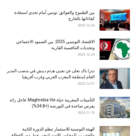
بين الطموح والعوائق: تونس أمام تحدي استعادة
كفاءاتها بالخارج
2025-12-26
الاقتصاد التونسي 2025: بين الصمود الاجتماعي
وتحديات التنافسية القارية
2025-12-24
ﺗﯾﺗرا ﺑﺎك ﺗﻌﻠن ﻋن ﺗﻌﯾﯾن ھﯾﺛم دﺑﯾش ﻓﻲ ﻣﻧﺻب اﻟﻣدﯾر
اﻟﻌﺎم ﻟﻣﻧطﻘﺔ اﻟﻣﻐرب اﻟﻌرﺑﻲ وﻏرب أﻓرﯾﻘﯾﺎ
2025-12-01
التأمينات المغربية حياة Maghrebia Vie: فاعل رائد
بفرص صاعدة في البورصة (+34.8%)
2025-11-19
الهيئة التونسية للاستثمار تنظم الدورة الثانية
والعشرين للمجلس الاستراتيجي حول دور القطاع