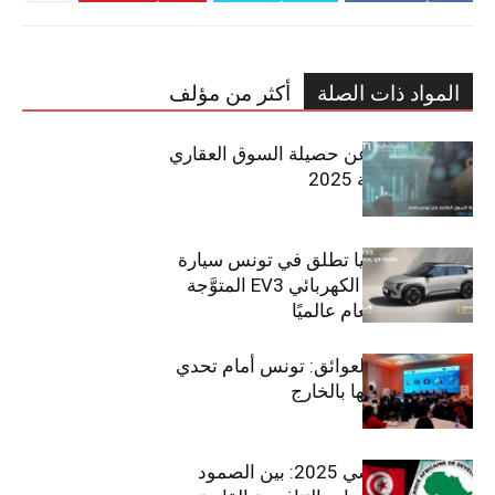
المواد ذات الصلة
أكثر من مؤلف
مبوب تكشف عن حصيلة السوق العقاري
في تونس لسنة 2025
سيتي كارز – كيا تطلق في تونس سيارة
الـدفع الرباعي الكهربائي EV3 المتوَّجة
بلقب سيارة العام عالميًا
بين الطموح والعوائق: تونس أمام تحدي
استعادة كفاءاتها بالخارج
الاقتصاد التونسي 2025: بين الصمود