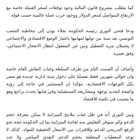
كما يتطلب مشروع قانون المالية وجود توقعات لسعر العملة خاصة مع
الارتفاع المتواصل لسعر الدولار ووجود حرب عملة عالمية حسب قوله.
ودعا فتحي النوري رئيسة الحكومة نجلاء بودن إلى مخاطبة الشعب
التونسي بعد سنة من توليها لمهامها باعتبار الوضع الاقتصادي والاجتماعي
لا يتحملان مزيد التعطيل ومن غير المعقول انتظار الانفجار الاجتماعي،
وفق تعبيره.
وأضاف أن الصمت التام من طرف السلطة وغياب النقاش العام خاصة
وان حوالي شهرين فقط تفصلنا على دخول سنة ادارية جديدة هو مضر
بكل التوجهات الاقتصادية، مؤكدا ان المستثمر في حاجة إلى رؤية
واضحة لتحديد توجهه ومشاريعه المستقبلية وفي غيابها يحدث تراجع وهو
ما يتسبب في نكسة للاقتصاد.
وبين النوري أنه في ظل غياب ملامح الميزانية لا يمكن معرفة حجم
الدعم وكم سيوفر التقليص منه لفائدة الميزانية بما ان الحكومة تتجه نحو
الرفع التدريجي للدعم وللاقتراب من الاسعار الحقيقية للمواد، كذلك لا
توجد المعطيات المتعلقة بحجم الدعم النقدي المباشر ولا عدد