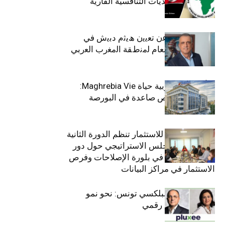
الاجتماعي وتحديات التنافسية القارية
ﺗﯾﺗرا ﺑﺎك ﺗﻌﻠن ﻋن ﺗﻌﯾﯾن ھﯾﺛم دﺑﯾش ﻓﻲ
ﻣﻧﺻب اﻟﻣدﯾر اﻟﻌﺎم ﻟﻣﻧطﻘﺔ اﻟﻣﻐرب اﻟﻌرﺑﻲ
وﻏرب أﻓرﯾﻘﯾﺎ
التأمينات المغربية حياة Maghrebia Vie:
فاعل رائد بفرص صاعدة في البورصة
(+34.8%)
الهيئة التونسية للاستثمار تنظم الدورة الثانية
والعشرين للمجلس الاستراتيجي حول دور
القطاع الخاص في بلورة الإصلاحات وفرص
الاستثمار في مراكز البيانات
قيادة مزدوجة لبلكسي تونس: نحو نمو
متسارع وتحول رقمي